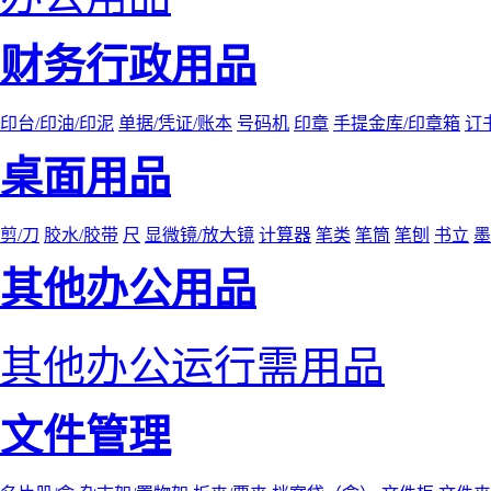
财务行政用品
印台/印油/印泥
单据/凭证/账本
号码机
印章
手提金库/印章箱
订
桌面用品
剪/刀
胶水/胶带
尺
显微镜/放大镜
计算器
笔类
笔筒
笔刨
书立
墨
其他办公用品
其他办公运行需用品
文件管理