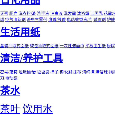
牙膏
肥皂
洗衣粉/液
洗手液
消毒液
洗发露
沐浴露
洁面乳
花露
球
空气清新剂
杀虫气雾剂
盘香/线香
电热蚊香液/片
融雪剂
护肤
生活用纸
盒装抽取式面纸
软包抽取式面纸
一次性洁面巾
平板卫生纸
厨房
清洁/养护工具
笤帚/簸箕
垃圾桶/篓
垃圾袋
掸子
棉/化纤抹布
海绵擦
清洁球
拖
刀
电动锯
茶水
茶叶
饮用水