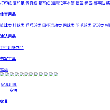
打印纸
复印纸
传真纸
复写纸
通用记事本簿
便签/标签/易事贴
奖
体育用品
篮球类
排球类
乒乓球类
田径运动类
网球类
羽毛球类
足球类
棋
清洁用品
卫生用纸制品
书写工具
笔类
家具用具
家具
家具