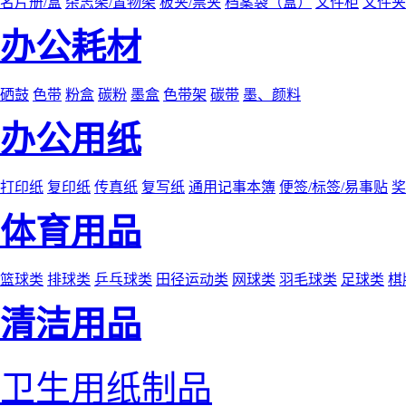
名片册/盒
杂志架/置物架
板夹/票夹
档案袋（盒）
文件柜
文件夹
办公耗材
硒鼓
色带
粉盒
碳粉
墨盒
色带架
碳带
墨、颜料
办公用纸
打印纸
复印纸
传真纸
复写纸
通用记事本簿
便签/标签/易事贴
奖
体育用品
篮球类
排球类
乒乓球类
田径运动类
网球类
羽毛球类
足球类
棋
清洁用品
卫生用纸制品