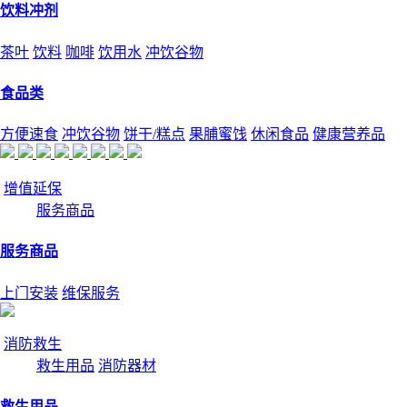
饮料冲剂
茶叶
饮料
咖啡
饮用水
冲饮谷物
食品类
方便速食
冲饮谷物
饼干/糕点
果脯蜜饯
休闲食品
健康营养品
增值延保
服务商品
服务商品
上门安装
维保服务
消防救生
救生用品
消防器材
救生用品