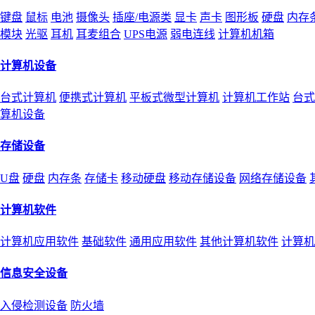
键盘
鼠标
电池
摄像头
插座/电源类
显卡
声卡
图形板
硬盘
内存
模块
光驱
耳机
耳麦组合
UPS电源
弱电连线
计算机机箱
计算机设备
台式计算机
便携式计算机
平板式微型计算机
计算机工作站
台式
算机设备
存储设备
U盘
硬盘
内存条
存储卡
移动硬盘
移动存储设备
网络存储设备
计算机软件
计算机应用软件
基础软件
通用应用软件
其他计算机软件
计算机
信息安全设备
入侵检测设备
防火墙