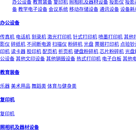
办公设备
教育装备
复印机
照相机及器材设备
投影仪
投影
备
教学电子设备
会议系统
移动存储设备
通讯设备
设备耗
办公设备
传真机
电话机
刻录机
激光打印机
针式打印机
喷墨打印机
其他
影仪
碎纸机
不间断电源
扫描仪
粉碎机
光盘
票据打印机
点验钞
印机
读卡器
胶印机
配页机
折页机
硬盘粉碎机
芯片粉碎机
光盘
公设备
其他文印设备
其他销毁设备
热式打印机
电子白板
其他
教育装备
乐器
美术用品
舞蹈类
体育与健身类
复印机
复印机
照相机及器材设备