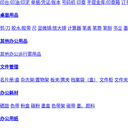
印台/印油/印泥
单据/凭证/账本
号码机
印章
手提金库/印章箱
订
桌面用品
剪/刀
胶水/胶带
尺
显微镜/放大镜
计算器
笔类
笔筒
笔刨
书立
墨
其他办公用品
其他办公运行需用品
文件管理
名片册/盒
杂志架/置物架
板夹/票夹
档案袋（盒）
文件柜
文件夹
办公耗材
硒鼓
色带
粉盒
碳粉
墨盒
色带架
碳带
墨、颜料
办公用纸