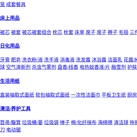
笼
成套餐具
床上用品
被芯
被套
被芯被套组合
枕芯
枕套
床单
席子
席子
褥子
毛毯
三
日化用品
牙膏
肥皂
洗衣粉/液
洗手液
消毒液
洗发露
沐浴露
洁面乳
花露
球
空气清新剂
杀虫气雾剂
盘香/线香
电热蚊香液/片
融雪剂
护肤
生活用纸
盒装抽取式面纸
软包抽取式面纸
一次性洁面巾
平板卫生纸
厨房
清洁/养护工具
笤帚/簸箕
垃圾桶/篓
垃圾袋
掸子
棉/化纤抹布
海绵擦
清洁球
拖
刀
电动锯