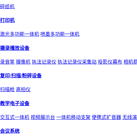
碎纸机
打印机
激光多功能一体机
喷墨多功能一体机
摄录播放设备
录音笔
摄像机
执法记录仪
执法记录仪采集站
投影仪幕布
相机
复印/扫描/粉碎设备
扫描枪
高拍仪
教学电子设备
交互式一体机
视频展示台
一体机移动支架
便携式扩音器
无线演
会议系统