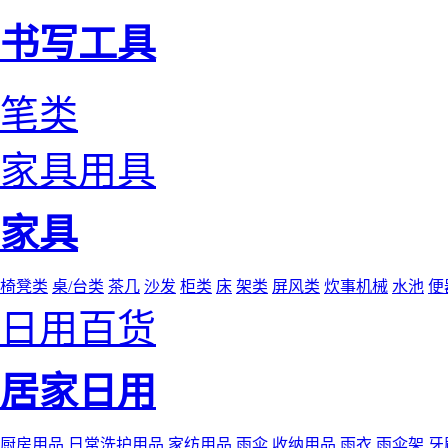
书写工具
笔类
家具用具
家具
椅凳类
桌/台类
茶几
沙发
柜类
床
架类
屏风类
炊事机械
水池
便
日用百货
居家日用
厨房用品
日常洗护用品
家纺用品
雨伞
收纳用品
雨衣
雨伞架
牙