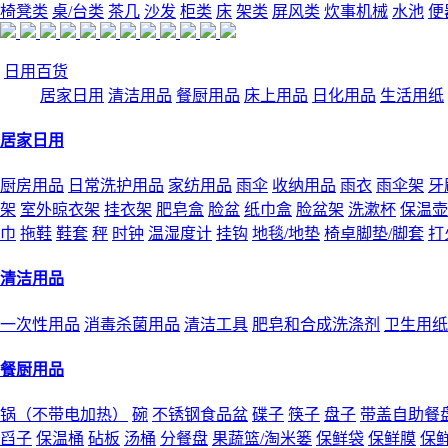
椅凳类
桌/台类
茶几
沙发
柜类
床
架类
屏风类
炊事机械
水池
便
日用百货
居家日用
清洁用品
餐厨用品
床上用品
日化用品
生活用纸
居家日用
厨房用品
日常洗护用品
家纺用品
雨伞
收纳用品
雨衣
雨伞架
牙
架
室外晾衣架
挂衣架
肥皂盒
脸盆
纸巾盒
脸盆架
洗漱杯
保温壶
巾
拖鞋
鞋套
秤
时钟
温湿度计
挂钩
地毯/地垫
椅卓脚垫/脚套
打
清洁用品
一次性用品
消毒杀菌用品
清洁工具
肥皂和合成洗涤剂
卫生用纸
餐厨用品
锅（不带电加热）
碗
不锈钢食品盆
碟子
筷子
盘子
带盖自助餐
舀子
保温桶
砧板
汤桶
分餐盘
果蔬篮/淘米篓
保鲜袋
保鲜膜
保