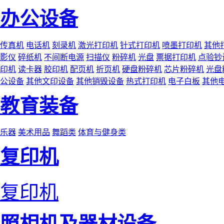
办公设备
传真机
电话机
刻录机
激光打印机
针式打印机
喷墨打印机
其他
影仪
碎纸机
不间断电源
扫描仪
粉碎机
光盘
票据打印机
点验钞
印机
读卡器
胶印机
配页机
折页机
硬盘粉碎机
芯片粉碎机
光盘
公设备
其他文印设备
其他销毁设备
热式打印机
电子白板
其他
教育装备
乐器
美术用品
舞蹈类
体育与健身类
复印机
复印机
照相机及器材设备