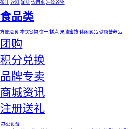
茶叶
饮料
咖啡
饮用水
冲饮谷物
食品类
方便速食
冲饮谷物
饼干/糕点
果脯蜜饯
休闲食品
健康营养品
团购
积分兑换
品牌专卖
商城资讯
注册送礼
办公设备