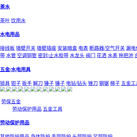
茶水
茶叶
饮用水
水电用品
接线板
墙壁开关
墙壁插座
安装暗盒
电表
断路器/空气开关
漏电
带
水管
空调铜管
密封/止水胶带
水龙头
阀门
花洒
水表
拖把池
五金/水电用具
锁具
钳子
扳手
解刀
锤子
锤子
电钻/钻头
锉刀
钢锯
梯子
五金工
劳保五金
劳动保护用品
五金工具
劳动保护用品
其他防护用品
身体防护
手部防护
头部防护
足部防护