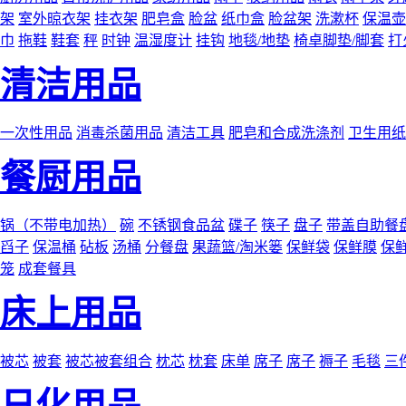
架
室外晾衣架
挂衣架
肥皂盒
脸盆
纸巾盒
脸盆架
洗漱杯
保温壶
巾
拖鞋
鞋套
秤
时钟
温湿度计
挂钩
地毯/地垫
椅卓脚垫/脚套
打
清洁用品
一次性用品
消毒杀菌用品
清洁工具
肥皂和合成洗涤剂
卫生用纸
餐厨用品
锅（不带电加热）
碗
不锈钢食品盆
碟子
筷子
盘子
带盖自助餐
舀子
保温桶
砧板
汤桶
分餐盘
果蔬篮/淘米篓
保鲜袋
保鲜膜
保
笼
成套餐具
床上用品
被芯
被套
被芯被套组合
枕芯
枕套
床单
席子
席子
褥子
毛毯
三
日化用品