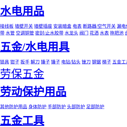
水电用品
接线板
墙壁开关
墙壁插座
安装暗盒
电表
断路器/空气开关
漏电
带
水管
空调铜管
密封/止水胶带
水龙头
阀门
花洒
水表
拖把池
五金/水电用具
锁具
钳子
扳手
解刀
锤子
锤子
电钻/钻头
锉刀
钢锯
梯子
五金工
劳保五金
劳动保护用品
其他防护用品
身体防护
手部防护
头部防护
足部防护
五金工具