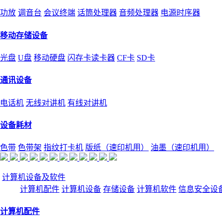
功放
调音台
会议终端
话筒处理器
音频处理器
电源时序器
移动存储设备
光盘
U盘
移动硬盘
闪存卡读卡器
CF卡
SD卡
通讯设备
电话机
无线对讲机
有线对讲机
设备耗材
色带
色带架
指纹打卡机
版纸（速印机用）
油墨（速印机用）
计算机设备及软件
计算机配件
计算机设备
存储设备
计算机软件
信息安全设
计算机配件