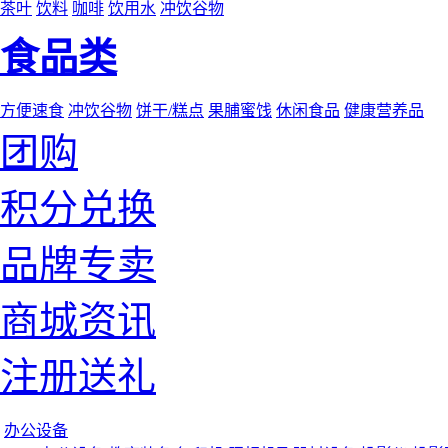
茶叶
饮料
咖啡
饮用水
冲饮谷物
食品类
方便速食
冲饮谷物
饼干/糕点
果脯蜜饯
休闲食品
健康营养品
团购
积分兑换
品牌专卖
商城资讯
注册送礼
办公设备