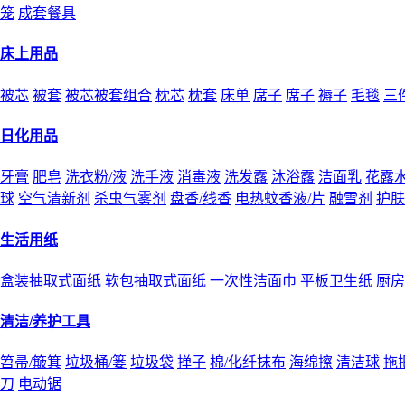
笼
成套餐具
床上用品
被芯
被套
被芯被套组合
枕芯
枕套
床单
席子
席子
褥子
毛毯
三
日化用品
牙膏
肥皂
洗衣粉/液
洗手液
消毒液
洗发露
沐浴露
洁面乳
花露
球
空气清新剂
杀虫气雾剂
盘香/线香
电热蚊香液/片
融雪剂
护肤
生活用纸
盒装抽取式面纸
软包抽取式面纸
一次性洁面巾
平板卫生纸
厨房
清洁/养护工具
笤帚/簸箕
垃圾桶/篓
垃圾袋
掸子
棉/化纤抹布
海绵擦
清洁球
拖
刀
电动锯