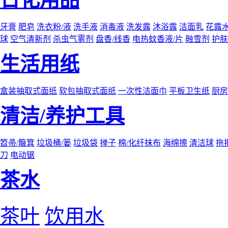
牙膏
肥皂
洗衣粉/液
洗手液
消毒液
洗发露
沐浴露
洁面乳
花露
球
空气清新剂
杀虫气雾剂
盘香/线香
电热蚊香液/片
融雪剂
护肤
生活用纸
盒装抽取式面纸
软包抽取式面纸
一次性洁面巾
平板卫生纸
厨房
清洁/养护工具
笤帚/簸箕
垃圾桶/篓
垃圾袋
掸子
棉/化纤抹布
海绵擦
清洁球
拖
刀
电动锯
茶水
茶叶
饮用水