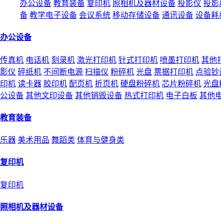
办公设备
教育装备
复印机
照相机及器材设备
投影仪
投影
备
教学电子设备
会议系统
移动存储设备
通讯设备
设备耗
办公设备
传真机
电话机
刻录机
激光打印机
针式打印机
喷墨打印机
其他
影仪
碎纸机
不间断电源
扫描仪
粉碎机
光盘
票据打印机
点验钞
印机
读卡器
胶印机
配页机
折页机
硬盘粉碎机
芯片粉碎机
光盘
公设备
其他文印设备
其他销毁设备
热式打印机
电子白板
其他
教育装备
乐器
美术用品
舞蹈类
体育与健身类
复印机
复印机
照相机及器材设备