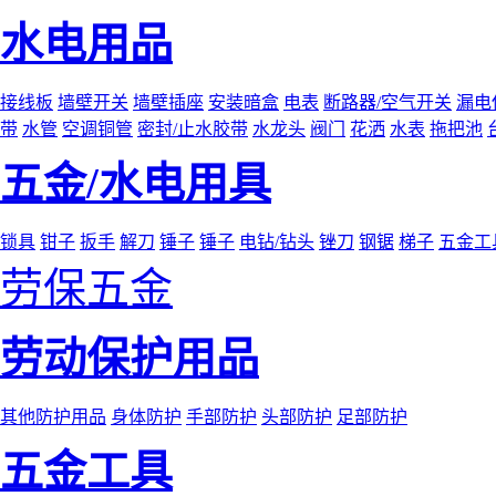
水电用品
接线板
墙壁开关
墙壁插座
安装暗盒
电表
断路器/空气开关
漏电
带
水管
空调铜管
密封/止水胶带
水龙头
阀门
花洒
水表
拖把池
五金/水电用具
锁具
钳子
扳手
解刀
锤子
锤子
电钻/钻头
锉刀
钢锯
梯子
五金工
劳保五金
劳动保护用品
其他防护用品
身体防护
手部防护
头部防护
足部防护
五金工具