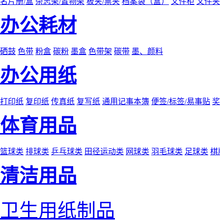
名片册/盒
杂志架/置物架
板夹/票夹
档案袋（盒）
文件柜
文件夹
办公耗材
硒鼓
色带
粉盒
碳粉
墨盒
色带架
碳带
墨、颜料
办公用纸
打印纸
复印纸
传真纸
复写纸
通用记事本簿
便签/标签/易事贴
奖
体育用品
篮球类
排球类
乒乓球类
田径运动类
网球类
羽毛球类
足球类
棋
清洁用品
卫生用纸制品