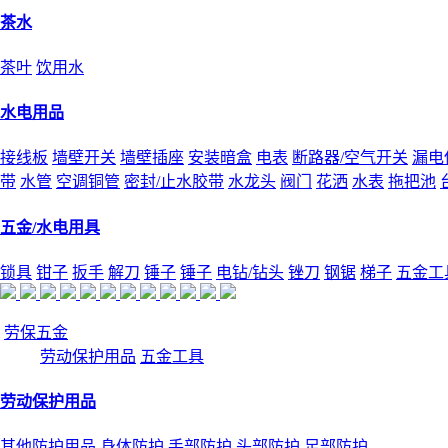
茶水
茶叶
饮用水
水电用品
接线板
墙壁开关
墙壁插座
安装暗盒
电表
断路器/空气开关
漏电
带
水管
空调铜管
密封/止水胶带
水龙头
阀门
花洒
水表
拖把池
五金/水电用具
锁具
钳子
扳手
解刀
锤子
锤子
电钻/钻头
锉刀
钢锯
梯子
五金工
劳保五金
劳动保护用品
五金工具
劳动保护用品
其他防护用品
身体防护
手部防护
头部防护
足部防护