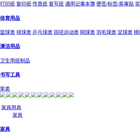
打印纸
复印纸
传真纸
复写纸
通用记事本簿
便签/标签/易事贴
奖
体育用品
篮球类
排球类
乒乓球类
田径运动类
网球类
羽毛球类
足球类
棋
清洁用品
卫生用纸制品
书写工具
笔类
家具用具
家具
家具