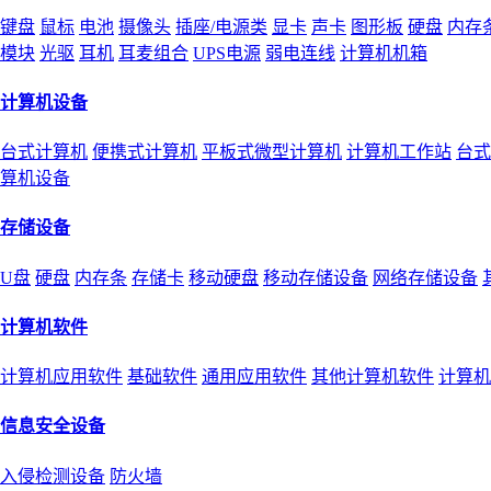
键盘
鼠标
电池
摄像头
插座/电源类
显卡
声卡
图形板
硬盘
内存
模块
光驱
耳机
耳麦组合
UPS电源
弱电连线
计算机机箱
计算机设备
台式计算机
便携式计算机
平板式微型计算机
计算机工作站
台式
算机设备
存储设备
U盘
硬盘
内存条
存储卡
移动硬盘
移动存储设备
网络存储设备
计算机软件
计算机应用软件
基础软件
通用应用软件
其他计算机软件
计算机
信息安全设备
入侵检测设备
防火墙