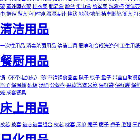
架
室外晾衣架
挂衣架
肥皂盒
脸盆
纸巾盒
脸盆架
洗漱杯
保温壶
巾
拖鞋
鞋套
秤
时钟
温湿度计
挂钩
地毯/地垫
椅卓脚垫/脚套
打
清洁用品
一次性用品
消毒杀菌用品
清洁工具
肥皂和合成洗涤剂
卫生用纸
餐厨用品
锅（不带电加热）
碗
不锈钢食品盆
碟子
筷子
盘子
带盖自助餐
舀子
保温桶
砧板
汤桶
分餐盘
果蔬篮/淘米篓
保鲜袋
保鲜膜
保
笼
成套餐具
床上用品
被芯
被套
被芯被套组合
枕芯
枕套
床单
席子
席子
褥子
毛毯
三
日化用品