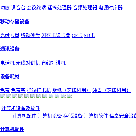
功放
调音台
会议终端
话筒处理器
音频处理器
电源时序器
移动存储设备
光盘
U盘
移动硬盘
闪存卡读卡器
CF卡
SD卡
通讯设备
电话机
无线对讲机
有线对讲机
设备耗材
色带
色带架
指纹打卡机
版纸（速印机用）
油墨（速印机用）
计算机设备及软件
计算机配件
计算机设备
存储设备
计算机软件
信息安全设
计算机配件