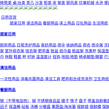
椅凳类
桌/台类
茶几
沙发
柜类
床
架类
屏风类
炊事机械
水池
便
日用百货
居家日用
清洁用品
餐厨用品
床上用品
日化用品
生活用纸
居家日用
厨房用品
日常洗护用品
家纺用品
雨伞
收纳用品
雨衣
雨伞架
牙
架
室外晾衣架
挂衣架
肥皂盒
脸盆
纸巾盒
脸盆架
洗漱杯
保温壶
巾
拖鞋
鞋套
秤
时钟
温湿度计
挂钩
地毯/地垫
椅卓脚垫/脚套
打
清洁用品
一次性用品
消毒杀菌用品
清洁工具
肥皂和合成洗涤剂
卫生用纸
餐厨用品
锅（不带电加热）
碗
不锈钢食品盆
碟子
筷子
盘子
带盖自助餐
舀子
保温桶
砧板
汤桶
分餐盘
果蔬篮/淘米篓
保鲜袋
保鲜膜
保