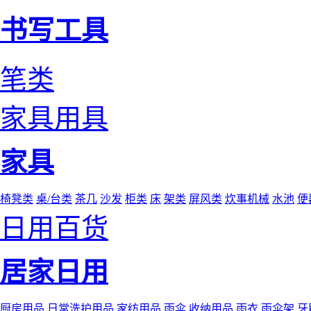
书写工具
笔类
家具用具
家具
椅凳类
桌/台类
茶几
沙发
柜类
床
架类
屏风类
炊事机械
水池
便
日用百货
居家日用
厨房用品
日常洗护用品
家纺用品
雨伞
收纳用品
雨衣
雨伞架
牙