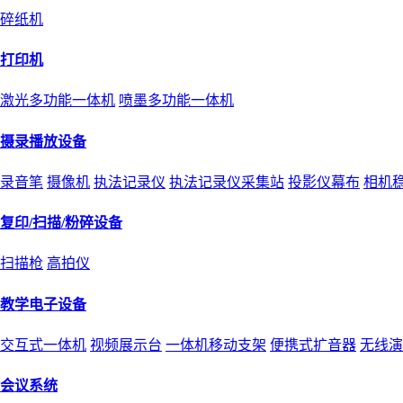
碎纸机
打印机
激光多功能一体机
喷墨多功能一体机
摄录播放设备
录音笔
摄像机
执法记录仪
执法记录仪采集站
投影仪幕布
相机
复印/扫描/粉碎设备
扫描枪
高拍仪
教学电子设备
交互式一体机
视频展示台
一体机移动支架
便携式扩音器
无线演
会议系统