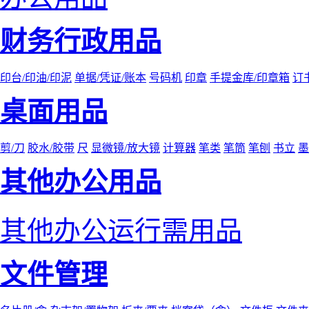
财务行政用品
印台/印油/印泥
单据/凭证/账本
号码机
印章
手提金库/印章箱
订
桌面用品
剪/刀
胶水/胶带
尺
显微镜/放大镜
计算器
笔类
笔筒
笔刨
书立
墨
其他办公用品
其他办公运行需用品
文件管理