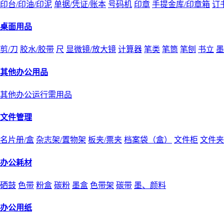
印台/印油/印泥
单据/凭证/账本
号码机
印章
手提金库/印章箱
订
桌面用品
剪/刀
胶水/胶带
尺
显微镜/放大镜
计算器
笔类
笔筒
笔刨
书立
墨
其他办公用品
其他办公运行需用品
文件管理
名片册/盒
杂志架/置物架
板夹/票夹
档案袋（盒）
文件柜
文件夹
办公耗材
硒鼓
色带
粉盒
碳粉
墨盒
色带架
碳带
墨、颜料
办公用纸