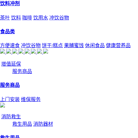
饮料冲剂
茶叶
饮料
咖啡
饮用水
冲饮谷物
食品类
方便速食
冲饮谷物
饼干/糕点
果脯蜜饯
休闲食品
健康营养品
增值延保
服务商品
服务商品
上门安装
维保服务
消防救生
救生用品
消防器材
救生用品