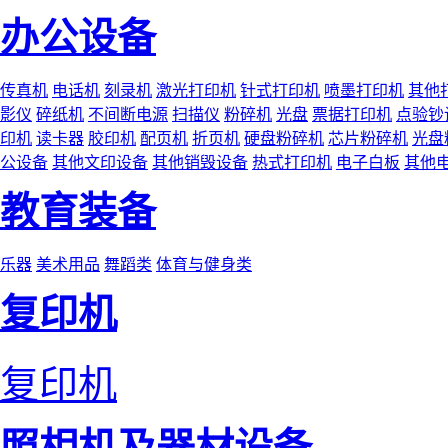
办公设备
传真机
电话机
刻录机
激光打印机
针式打印机
喷墨打印机
其他
影仪
碎纸机
不间断电源
扫描仪
粉碎机
光盘
票据打印机
点验钞
印机
读卡器
胶印机
配页机
折页机
硬盘粉碎机
芯片粉碎机
光盘
公设备
其他文印设备
其他销毁设备
热式打印机
电子白板
其他
教育装备
乐器
美术用品
舞蹈类
体育与健身类
复印机
复印机
照相机及器材设备