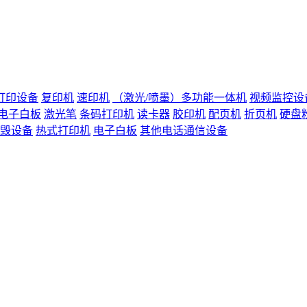
打印设备
复印机
速印机
（激光/喷墨）多功能一体机
视频监控设
电子白板
激光笔
条码打印机
读卡器
胶印机
配页机
折页机
硬盘
毁设备
热式打印机
电子白板
其他电话通信设备