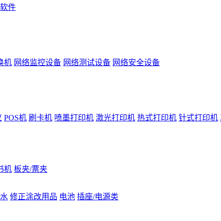
软件
换机
网络监控设备
网络测试设备
网络安全设备
仪
POS机
刷卡机
喷墨打印机
激光打印机
热式打印机
针式打印机
书机
板夹/票夹
水
修正涂改用品
电池
插座/电源类