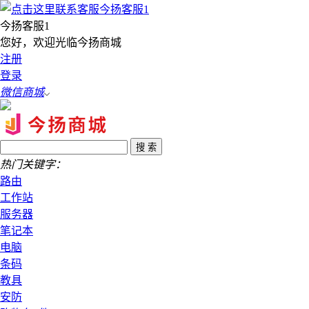
今扬客服1
您好，欢迎光临今扬商城
注册
登录
微信商城
热门关键字：
路由
工作站
服务器
笔记本
电脑
条码
教具
安防