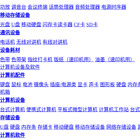
功放
调音台
会议终端
话筒处理器
音频处理器
电源时序器
移动存储设备
光盘
U盘
移动硬盘
闪存卡读卡器
CF卡
SD卡
通讯设备
电话机
无线对讲机
有线对讲机
设备耗材
色带
色带架
指纹打卡机
版纸（速印机用）
油墨（速印机用）
计算机设备及软件
计算机配件
键盘
鼠标
电池
摄像头
插座/电源类
显卡
声卡
图形板
硬盘
内存
机箱
计算机设备
台式计算机
便携式计算机
平板式微型计算机
计算机工作站
台式
存储设备
U盘
硬盘
内存条
存储卡
移动硬盘
移动存储设备
网络存储设备
计算机软件