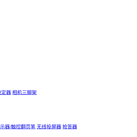
稳定器
相机三脚架
示器/触控翻页笔
无线投屏器
抢答器