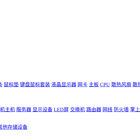
条
鼠标垫
键盘鼠标套装
液晶显示器
网卡
主板
CPU
散热风扇
散
机主机
服务器
显示设备
LED屏
交换机
路由器
网线
防火墙
掌上
其他存储设备