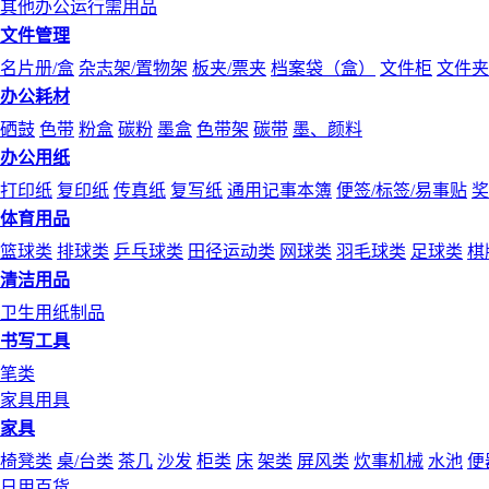
其他办公运行需用品
文件管理
名片册/盒
杂志架/置物架
板夹/票夹
档案袋（盒）
文件柜
文件夹
办公耗材
硒鼓
色带
粉盒
碳粉
墨盒
色带架
碳带
墨、颜料
办公用纸
打印纸
复印纸
传真纸
复写纸
通用记事本簿
便签/标签/易事贴
奖
体育用品
篮球类
排球类
乒乓球类
田径运动类
网球类
羽毛球类
足球类
棋
清洁用品
卫生用纸制品
书写工具
笔类
家具用具
家具
椅凳类
桌/台类
茶几
沙发
柜类
床
架类
屏风类
炊事机械
水池
便
日用百货