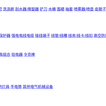
把
洗涤刷
刮水器/擦窗器
铲刀
水桶
围裙
袖套
喷雾器/喷壶
皮搋子
保护器
强电电线电缆
接线端子
线管/线槽
线夹/线卡/线扣
高空防
具组合
验电器
令克棒
他灯具
手电筒
其他电气机械设备