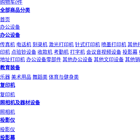
购物车
0
件
全部商品分类
首页
办公设备
办公设备
传真机
电话机
刻录机
激光打印机
针式打印机
喷墨打印机
其他
印机
点验钞设备
收款机
考勤机
打字机
会议音视频设备
投影幕
地址打印机
办公设备零部件
其他办公设备
其他文印设备
其他销
教育装备
乐器
美术用品
舞蹈类
体育与健身类
复印机
复印机
照相机及器材设备
照相机
投影仪
投影仪
投影幕