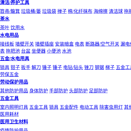
清洁/养护工具
笤帚/簸箕
垃圾桶/篓
垃圾袋
掸子
棉/化纤抹布
海绵擦
清洁球
拖
茶水
茶叶
饮用水
水电用品
接线板
墙壁开关
墙壁插座
安装暗盒
电表
断路器/空气开关
漏电
表
拖把池
台盆
坐便器
小便池
水池
五金/水电用具
锁具
钳子
扳手
解刀
锤子
锤子
电钻/钻头
锉刀
钢锯
梯子
五金工
劳保五金
劳动保护用品
其他防护用品
身体防护
手部防护
头部防护
足部防护
五金工具
室内照明灯具
五金工具
锁具
五金配件
电动工具
除害虫用灯
其
医用耗材
医用卫生材料
疫情防护用品