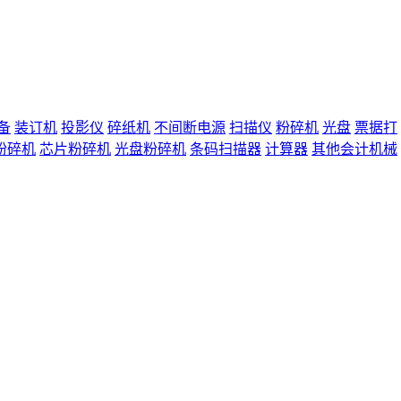
备
装订机
投影仪
碎纸机
不间断电源
扫描仪
粉碎机
光盘
票据打
粉碎机
芯片粉碎机
光盘粉碎机
条码扫描器
计算器
其他会计机械