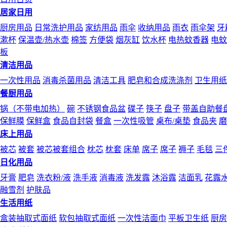
居家日用
厨房用品
日常洗护用品
家纺用品
雨伞
收纳用品
雨衣
雨伞架
牙
漱杯
保温壶/热水壶
棉签
方便袋
烟灰缸
饮水杯
电热蚊香器
电蚊
板
清洁用品
一次性用品
消毒杀菌用品
清洁工具
肥皂和合成洗涤剂
卫生用纸
餐厨用品
锅（不带电加热）
碗
不锈钢食品盆
碟子
筷子
盘子
带盖自助餐
保鲜膜
保鲜盒
食品自封袋
餐盒
一次性吸管
桌布/桌垫
食品夹
磨
床上用品
被芯
被套
被芯被套组合
枕芯
枕套
床单
席子
席子
褥子
毛毯
三
日化用品
牙膏
肥皂
洗衣粉/液
洗手液
消毒液
洗发露
沐浴露
洁面乳
花露
融雪剂
护肤品
生活用纸
盒装抽取式面纸
软包抽取式面纸
一次性洁面巾
平板卫生纸
厨房