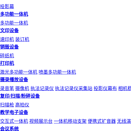
投影幕
多功能一体机
多功能一体机
文印设备
速印机
装订机
销毁设备
碎纸机
打印机
激光多功能一体机
喷墨多功能一体机
摄录播放设备
录音笔
摄像机
执法记录仪
执法记录仪采集站
投影仪幕布
相机
复印/扫描/粉碎设备
扫描枪
高拍仪
教学电子设备
交互式一体机
视频展示台
一体机移动支架
便携式扩音器
无线演
会议系统