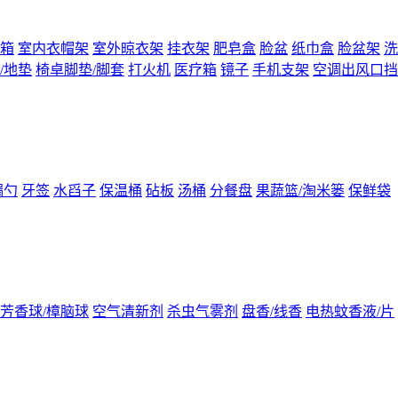
箱
室内衣帽架
室外晾衣架
挂衣架
肥皂盒
脸盆
纸巾盒
脸盆架
洗
/地垫
椅卓脚垫/脚套
打火机
医疗箱
镜子
手机支架
空调出风口挡
漏勺
牙签
水舀子
保温桶
砧板
汤桶
分餐盘
果蔬篮/淘米篓
保鲜袋
芳香球/樟脑球
空气清新剂
杀虫气雾剂
盘香/线香
电热蚊香液/片