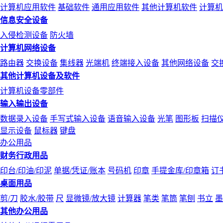
计算机应用软件
基础软件
通用应用软件
其他计算机软件
计算机
信息安全设备
入侵检测设备
防火墙
计算机网络设备
路由器
交换设备
集线器
光端机
终端接入设备
其他网络设备
交
其他计算机设备及软件
计算机设备零部件
输入输出设备
数据录入设备
手写式输入设备
语音输入设备
光笔
图形板
扫描
显示设备
鼠标器
键盘
办公用品
财务行政用品
印台/印油/印泥
单据/凭证/账本
号码机
印章
手提金库/印章箱
订
桌面用品
剪/刀
胶水/胶带
尺
显微镜/放大镜
计算器
笔类
笔筒
笔刨
书立
墨
其他办公用品