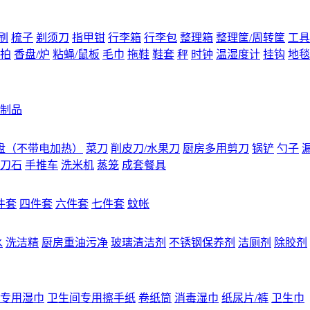
刷
梳子
剃须刀
指甲钳
行李箱
行李包
整理箱
整理筐/周转筐
工具
拍
香盘/炉
粘蝇/鼠板
毛巾
拖鞋
鞋套
秤
时钟
温湿度计
挂钩
地毯
制品
盘（不带电加热）
菜刀
削皮刀/水果刀
厨房多用剪刀
锅铲
勺子
刀石
手推车
洗米机
蒸笼
成套餐具
件套
四件套
六件套
七件套
蚊帐
水
洗洁精
厨房重油污净
玻璃清洁剂
不锈钢保养剂
洁厕剂
除胶剂
专用湿巾
卫生间专用擦手纸
卷纸筒
消毒湿巾
纸尿片/裤
卫生巾