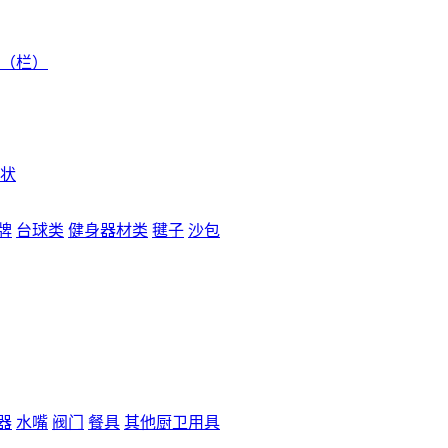
（栏）
状
牌
台球类
健身器材类
毽子
沙包
器
水嘴
阀门
餐具
其他厨卫用具