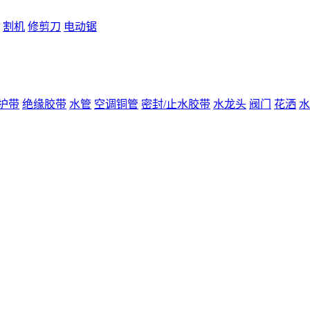
割机
修剪刀
电动锯
护带
绝缘胶带
水管
空调铜管
密封/止水胶带
水龙头
阀门
花洒
水