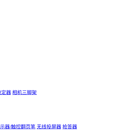
稳定器
相机三脚架
示器/触控翻页笔
无线投屏器
抢答器