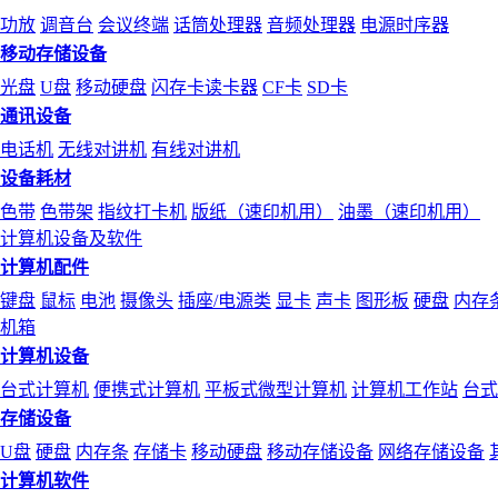
功放
调音台
会议终端
话筒处理器
音频处理器
电源时序器
移动存储设备
光盘
U盘
移动硬盘
闪存卡读卡器
CF卡
SD卡
通讯设备
电话机
无线对讲机
有线对讲机
设备耗材
色带
色带架
指纹打卡机
版纸（速印机用）
油墨（速印机用）
计算机设备及软件
计算机配件
键盘
鼠标
电池
摄像头
插座/电源类
显卡
声卡
图形板
硬盘
内存
机箱
计算机设备
台式计算机
便携式计算机
平板式微型计算机
计算机工作站
台式
存储设备
U盘
硬盘
内存条
存储卡
移动硬盘
移动存储设备
网络存储设备
计算机软件