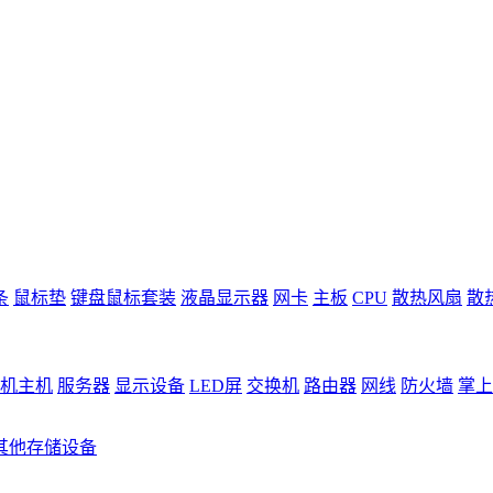
条
鼠标垫
键盘鼠标套装
液晶显示器
网卡
主板
CPU
散热风扇
散
机主机
服务器
显示设备
LED屏
交换机
路由器
网线
防火墙
掌上
其他存储设备