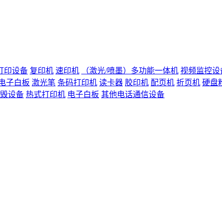
打印设备
复印机
速印机
（激光/喷墨）多功能一体机
视频监控设
电子白板
激光笔
条码打印机
读卡器
胶印机
配页机
折页机
硬盘
毁设备
热式打印机
电子白板
其他电话通信设备