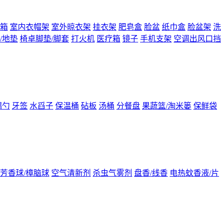
箱
室内衣帽架
室外晾衣架
挂衣架
肥皂盒
脸盆
纸巾盒
脸盆架
洗
/地垫
椅卓脚垫/脚套
打火机
医疗箱
镜子
手机支架
空调出风口挡
漏勺
牙签
水舀子
保温桶
砧板
汤桶
分餐盘
果蔬篮/淘米篓
保鲜袋
芳香球/樟脑球
空气清新剂
杀虫气雾剂
盘香/线香
电热蚊香液/片