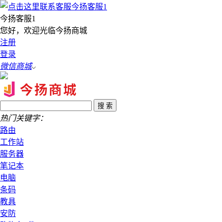
今扬客服1
您好，欢迎光临今扬商城
注册
登录
微信商城
热门关键字：
路由
工作站
服务器
笔记本
电脑
条码
教具
安防