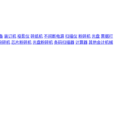
备
装订机
投影仪
碎纸机
不间断电源
扫描仪
粉碎机
光盘
票据打
粉碎机
芯片粉碎机
光盘粉碎机
条码扫描器
计算器
其他会计机械