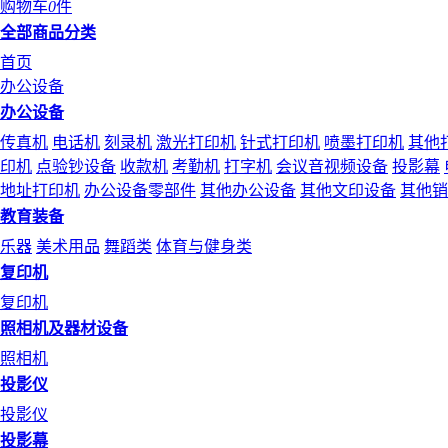
购物车
0
件
全部商品分类
首页
办公设备
办公设备
传真机
电话机
刻录机
激光打印机
针式打印机
喷墨打印机
其他
印机
点验钞设备
收款机
考勤机
打字机
会议音视频设备
投影幕
地址打印机
办公设备零部件
其他办公设备
其他文印设备
其他销
教育装备
乐器
美术用品
舞蹈类
体育与健身类
复印机
复印机
照相机及器材设备
照相机
投影仪
投影仪
投影幕