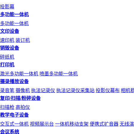
投影幕
多功能一体机
多功能一体机
文印设备
速印机
装订机
销毁设备
碎纸机
打印机
激光多功能一体机
喷墨多功能一体机
摄录播放设备
录音笔
摄像机
执法记录仪
执法记录仪采集站
投影仪幕布
相机
复印/扫描/粉碎设备
扫描枪
高拍仪
教学电子设备
交互式一体机
视频展示台
一体机移动支架
便携式扩音器
无线演
会议系统