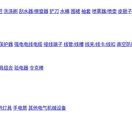
把
洗涤刷
刮水器/擦窗器
铲刀
水桶
围裙
袖套
喷雾器/喷壶
皮搋子
保护器
强电电线电缆
接线端子
线管/线槽
线夹/线卡/线扣
高空防
具组合
验电器
令克棒
他灯具
手电筒
其他电气机械设备