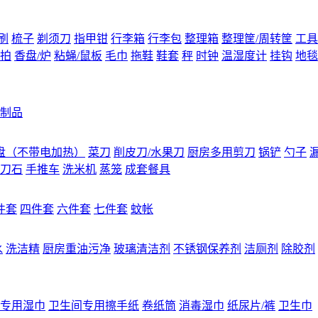
刷
梳子
剃须刀
指甲钳
行李箱
行李包
整理箱
整理筐/周转筐
工具
拍
香盘/炉
粘蝇/鼠板
毛巾
拖鞋
鞋套
秤
时钟
温湿度计
挂钩
地毯
制品
盘（不带电加热）
菜刀
削皮刀/水果刀
厨房多用剪刀
锅铲
勺子
刀石
手推车
洗米机
蒸笼
成套餐具
件套
四件套
六件套
七件套
蚊帐
水
洗洁精
厨房重油污净
玻璃清洁剂
不锈钢保养剂
洁厕剂
除胶剂
专用湿巾
卫生间专用擦手纸
卷纸筒
消毒湿巾
纸尿片/裤
卫生巾