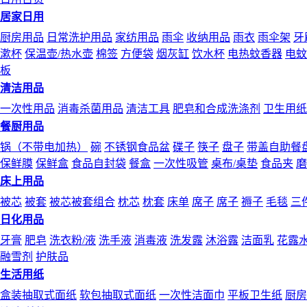
居家日用
厨房用品
日常洗护用品
家纺用品
雨伞
收纳用品
雨衣
雨伞架
牙
漱杯
保温壶/热水壶
棉签
方便袋
烟灰缸
饮水杯
电热蚊香器
电蚊
板
清洁用品
一次性用品
消毒杀菌用品
清洁工具
肥皂和合成洗涤剂
卫生用纸
餐厨用品
锅（不带电加热）
碗
不锈钢食品盆
碟子
筷子
盘子
带盖自助餐
保鲜膜
保鲜盒
食品自封袋
餐盒
一次性吸管
桌布/桌垫
食品夹
磨
床上用品
被芯
被套
被芯被套组合
枕芯
枕套
床单
席子
席子
褥子
毛毯
三
日化用品
牙膏
肥皂
洗衣粉/液
洗手液
消毒液
洗发露
沐浴露
洁面乳
花露
融雪剂
护肤品
生活用纸
盒装抽取式面纸
软包抽取式面纸
一次性洁面巾
平板卫生纸
厨房