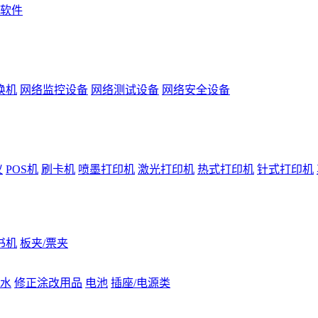
软件
换机
网络监控设备
网络测试设备
网络安全设备
仪
POS机
刷卡机
喷墨打印机
激光打印机
热式打印机
针式打印机
书机
板夹/票夹
水
修正涂改用品
电池
插座/电源类