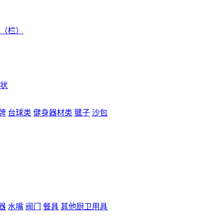
（栏）
状
牌
台球类
健身器材类
毽子
沙包
器
水嘴
阀门
餐具
其他厨卫用具