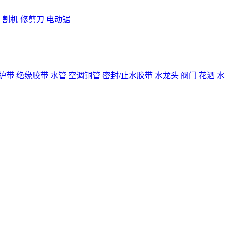
割机
修剪刀
电动锯
护带
绝缘胶带
水管
空调铜管
密封/止水胶带
水龙头
阀门
花洒
水