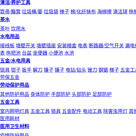
清洁/养护工具
笤帚/簸箕
垃圾桶/篓
垃圾袋
掸子
棉/化纤抹布
海绵擦
清洁球
拖
茶水
茶叶
饮用水
水电用品
接线板
墙壁开关
墙壁插座
安装暗盒
电表
断路器/空气开关
漏电
表
拖把池
台盆
坐便器
小便池
水池
五金/水电用具
锁具
钳子
扳手
解刀
锤子
锤子
电钻/钻头
锉刀
钢锯
梯子
五金工
劳保五金
劳动保护用品
其他防护用品
身体防护
手部防护
头部防护
足部防护
五金工具
室内照明灯具
五金工具
锁具
五金配件
电动工具
除害虫用灯
其
医用耗材
医用卫生材料
疫情防护用品