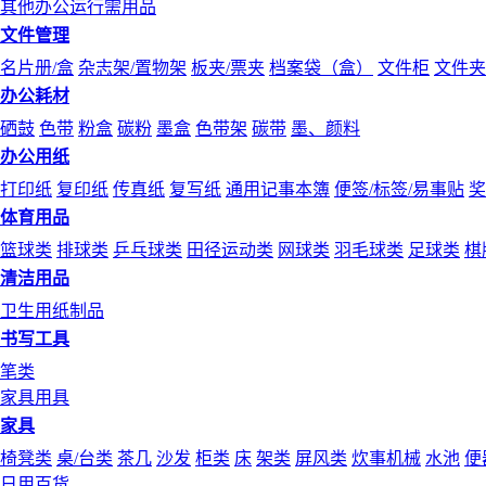
其他办公运行需用品
文件管理
名片册/盒
杂志架/置物架
板夹/票夹
档案袋（盒）
文件柜
文件夹
办公耗材
硒鼓
色带
粉盒
碳粉
墨盒
色带架
碳带
墨、颜料
办公用纸
打印纸
复印纸
传真纸
复写纸
通用记事本簿
便签/标签/易事贴
奖
体育用品
篮球类
排球类
乒乓球类
田径运动类
网球类
羽毛球类
足球类
棋
清洁用品
卫生用纸制品
书写工具
笔类
家具用具
家具
椅凳类
桌/台类
茶几
沙发
柜类
床
架类
屏风类
炊事机械
水池
便
日用百货