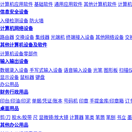
计算机应用软件
基础软件
通用应用软件
其他计算机软件
计算机
信息安全设备
入侵检测设备
防火墙
计算机网络设备
路由器
交换设备
集线器
光端机
终端接入设备
其他网络设备
交
其他计算机设备及软件
计算机设备零部件
输入输出设备
数据录入设备
手写式输入设备
语音输入设备
光笔
图形板
扫描
显示设备
鼠标器
键盘
办公用品
财务行政用品
印台/印油/印泥
单据/凭证/账本
号码机
印章
手提金库/印章箱
订
桌面用品
剪/刀
胶水/胶带
尺
显微镜/放大镜
计算器
笔类
笔筒
笔刨
书立
墨
其他办公用品