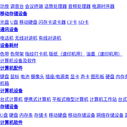
功放
调音台
会议终端
话筒处理器
音频处理器
电源时序器
移动存储设备
光盘
U盘
移动硬盘
闪存卡读卡器
CF卡
SD卡
通讯设备
电话机
无线对讲机
有线对讲机
设备耗材
色带
色带架
指纹打卡机
版纸（速印机用）
油墨（速印机用）
计算机设备及软件
计算机配件
键盘
鼠标
电池
摄像头
插座/电源类
显卡
声卡
图形板
硬盘
内存
机箱
计算机设备
台式计算机
便携式计算机
平板式微型计算机
计算机工作站
台式
存储设备
U盘
硬盘
内存条
存储卡
移动硬盘
移动存储设备
网络存储设备
计算机软件