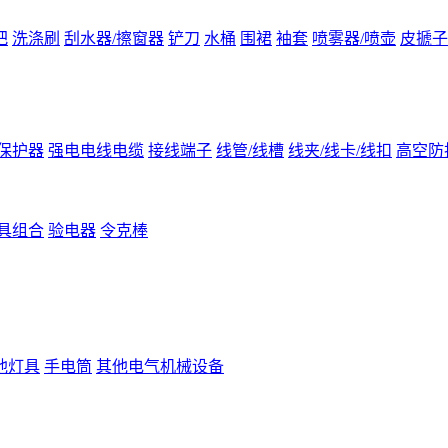
把
洗涤刷
刮水器/擦窗器
铲刀
水桶
围裙
袖套
喷雾器/喷壶
皮搋子
保护器
强电电线电缆
接线端子
线管/线槽
线夹/线卡/线扣
高空防
具组合
验电器
令克棒
他灯具
手电筒
其他电气机械设备