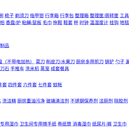
刷
梳子
剃须刀
指甲钳
行李箱
行李包
整理箱
整理筐/周转筐
工具
拍
香盘/炉
粘蝇/鼠板
毛巾
拖鞋
鞋套
秤
时钟
温湿度计
挂钩
地毯
制品
盘（不带电加热）
菜刀
削皮刀/水果刀
厨房多用剪刀
锅铲
勺子
刀石
手推车
洗米机
蒸笼
成套餐具
件套
四件套
六件套
七件套
蚊帐
水
洗洁精
厨房重油污净
玻璃清洁剂
不锈钢保养剂
洁厕剂
除胶剂
专用湿巾
卫生间专用擦手纸
卷纸筒
消毒湿巾
纸尿片/裤
卫生巾