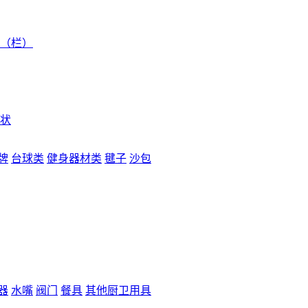
（栏）
状
牌
台球类
健身器材类
毽子
沙包
器
水嘴
阀门
餐具
其他厨卫用具