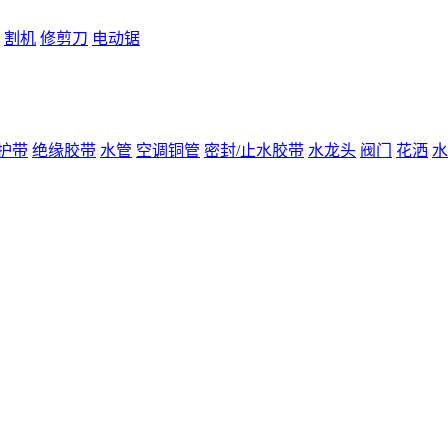
割机
修剪刀
电动锯
护带
绝缘胶带
水管
空调铜管
密封/止水胶带
水龙头
阀门
花洒
水