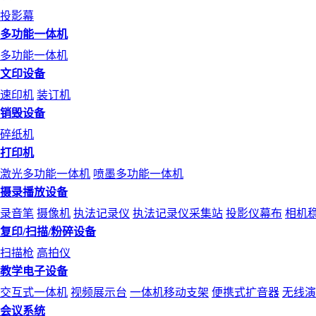
投影幕
多功能一体机
多功能一体机
文印设备
速印机
装订机
销毁设备
碎纸机
打印机
激光多功能一体机
喷墨多功能一体机
摄录播放设备
录音笔
摄像机
执法记录仪
执法记录仪采集站
投影仪幕布
相机
复印/扫描/粉碎设备
扫描枪
高拍仪
教学电子设备
交互式一体机
视频展示台
一体机移动支架
便携式扩音器
无线演
会议系统