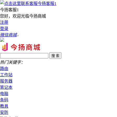
今扬客服1
您好，欢迎光临今扬商城
注册
登录
微信商城
热门关键字：
路由
工作站
服务器
笔记本
电脑
条码
教具
安防