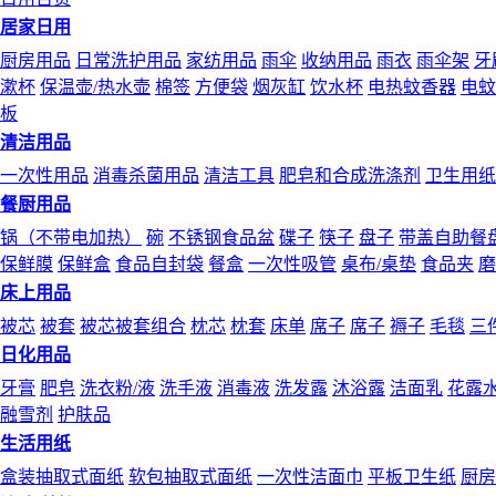
居家日用
厨房用品
日常洗护用品
家纺用品
雨伞
收纳用品
雨衣
雨伞架
牙
漱杯
保温壶/热水壶
棉签
方便袋
烟灰缸
饮水杯
电热蚊香器
电蚊
板
清洁用品
一次性用品
消毒杀菌用品
清洁工具
肥皂和合成洗涤剂
卫生用纸
餐厨用品
锅（不带电加热）
碗
不锈钢食品盆
碟子
筷子
盘子
带盖自助餐
保鲜膜
保鲜盒
食品自封袋
餐盒
一次性吸管
桌布/桌垫
食品夹
磨
床上用品
被芯
被套
被芯被套组合
枕芯
枕套
床单
席子
席子
褥子
毛毯
三
日化用品
牙膏
肥皂
洗衣粉/液
洗手液
消毒液
洗发露
沐浴露
洁面乳
花露
融雪剂
护肤品
生活用纸
盒装抽取式面纸
软包抽取式面纸
一次性洁面巾
平板卫生纸
厨房