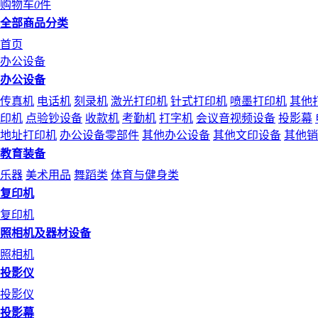
购物车
0
件
全部商品分类
首页
办公设备
办公设备
传真机
电话机
刻录机
激光打印机
针式打印机
喷墨打印机
其他
印机
点验钞设备
收款机
考勤机
打字机
会议音视频设备
投影幕
地址打印机
办公设备零部件
其他办公设备
其他文印设备
其他销
教育装备
乐器
美术用品
舞蹈类
体育与健身类
复印机
复印机
照相机及器材设备
照相机
投影仪
投影仪
投影幕