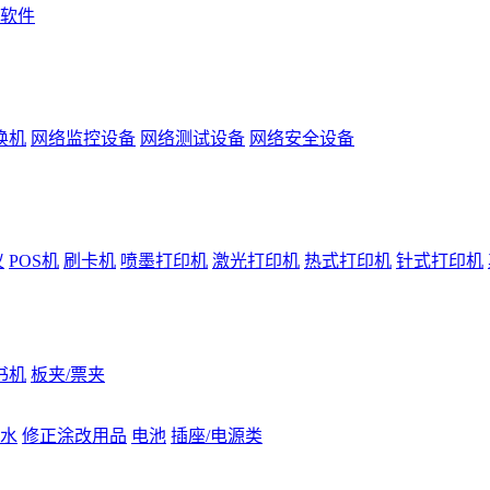
软件
换机
网络监控设备
网络测试设备
网络安全设备
仪
POS机
刷卡机
喷墨打印机
激光打印机
热式打印机
针式打印机
书机
板夹/票夹
水
修正涂改用品
电池
插座/电源类