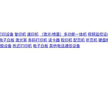
打印设备
复印机
速印机
（激光/喷墨）多功能一体机
视频监控设
电子白板
激光笔
条码打印机
读卡器
胶印机
配页机
折页机
硬盘
毁设备
热式打印机
电子白板
其他电话通信设备