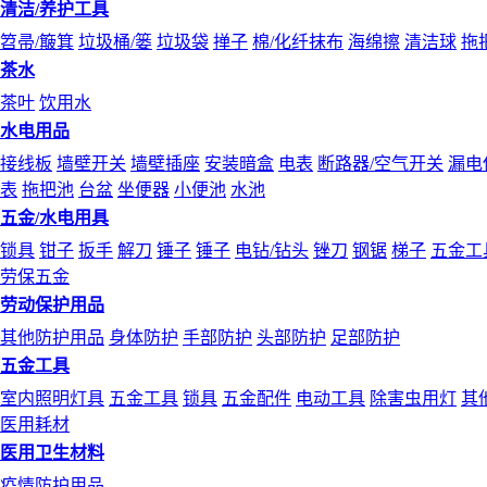
清洁/养护工具
笤帚/簸箕
垃圾桶/篓
垃圾袋
掸子
棉/化纤抹布
海绵擦
清洁球
拖
茶水
茶叶
饮用水
水电用品
接线板
墙壁开关
墙壁插座
安装暗盒
电表
断路器/空气开关
漏电
表
拖把池
台盆
坐便器
小便池
水池
五金/水电用具
锁具
钳子
扳手
解刀
锤子
锤子
电钻/钻头
锉刀
钢锯
梯子
五金工
劳保五金
劳动保护用品
其他防护用品
身体防护
手部防护
头部防护
足部防护
五金工具
室内照明灯具
五金工具
锁具
五金配件
电动工具
除害虫用灯
其
医用耗材
医用卫生材料
疫情防护用品