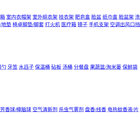
箱
室内衣帽架
室外晾衣架
挂衣架
肥皂盒
脸盆
纸巾盒
脸盆架
洗
/地垫
椅卓脚垫/脚套
打火机
医疗箱
镜子
手机支架
空调出风口挡
漏勺
牙签
水舀子
保温桶
砧板
汤桶
分餐盘
果蔬篮/淘米篓
保鲜袋
芳香球/樟脑球
空气清新剂
杀虫气雾剂
盘香/线香
电热蚊香液/片