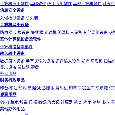
计算机应用软件
基础软件
通用应用软件
其他计算机软件
计算机
信息安全设备
入侵检测设备
防火墙
计算机网络设备
路由器
交换设备
集线器
光端机
终端接入设备
其他网络设备
交
其他计算机设备及软件
计算机设备零部件
输入输出设备
数据录入设备
手写式输入设备
语音输入设备
光笔
图形板
扫描
显示设备
鼠标器
键盘
办公用品
财务行政用品
印台/印油/印泥
单据/凭证/账本
号码机
印章
手提金库/印章箱
订
桌面用品
剪/刀
胶水/胶带
尺
显微镜/放大镜
计算器
笔类
笔筒
笔刨
书立
墨
其他办公用品