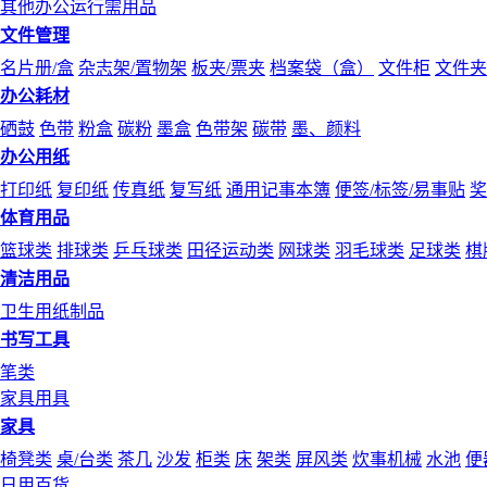
其他办公运行需用品
文件管理
名片册/盒
杂志架/置物架
板夹/票夹
档案袋（盒）
文件柜
文件夹
办公耗材
硒鼓
色带
粉盒
碳粉
墨盒
色带架
碳带
墨、颜料
办公用纸
打印纸
复印纸
传真纸
复写纸
通用记事本簿
便签/标签/易事贴
奖
体育用品
篮球类
排球类
乒乓球类
田径运动类
网球类
羽毛球类
足球类
棋
清洁用品
卫生用纸制品
书写工具
笔类
家具用具
家具
椅凳类
桌/台类
茶几
沙发
柜类
床
架类
屏风类
炊事机械
水池
便
日用百货