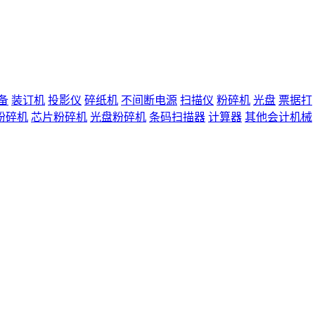
备
装订机
投影仪
碎纸机
不间断电源
扫描仪
粉碎机
光盘
票据打
粉碎机
芯片粉碎机
光盘粉碎机
条码扫描器
计算器
其他会计机械