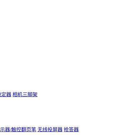
稳定器
相机三脚架
示器/触控翻页笔
无线投屏器
抢答器