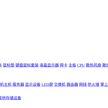
条
鼠标垫
键盘鼠标套装
液晶显示器
网卡
主板
CPU
散热风扇
散
机主机
服务器
显示设备
LED屏
交换机
路由器
网线
防火墙
掌上
其他存储设备