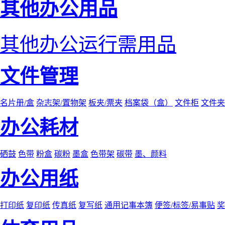
其他办公用品
其他办公运行需用品
文件管理
名片册/盒
杂志架/置物架
板夹/票夹
档案袋（盒）
文件柜
文件夹
办公耗材
硒鼓
色带
粉盒
碳粉
墨盒
色带架
碳带
墨、颜料
办公用纸
打印纸
复印纸
传真纸
复写纸
通用记事本簿
便签/标签/易事贴
奖