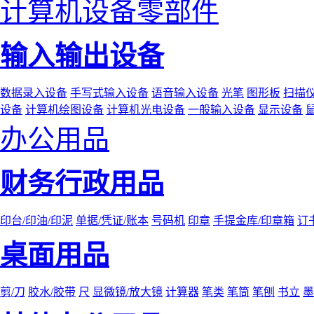
计算机设备零部件
输入输出设备
数据录入设备
手写式输入设备
语音输入设备
光笔
图形板
扫描
设备
计算机绘图设备
计算机光电设备
一般输入设备
显示设备
办公用品
财务行政用品
印台/印油/印泥
单据/凭证/账本
号码机
印章
手提金库/印章箱
订
桌面用品
剪/刀
胶水/胶带
尺
显微镜/放大镜
计算器
笔类
笔筒
笔刨
书立
墨