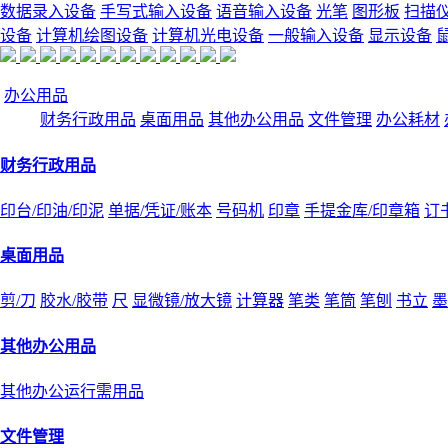
数据录入设备
手写式输入设备
语音输入设备
光笔
图形板
扫描
设备
计算机绘图设备
计算机光电设备
一般输入设备
显示设备
办公用品
财务行政用品
桌面用品
其他办公用品
文件管理
办公耗材
财务行政用品
印台/印油/印泥
单据/凭证/账本
号码机
印章
手提金库/印章箱
订
桌面用品
剪/刀
胶水/胶带
尺
显微镜/放大镜
计算器
笔类
笔筒
笔刨
书立
墨
其他办公用品
其他办公运行需用品
文件管理