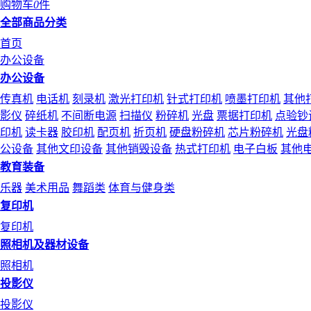
购物车
0
件
全部商品分类
首页
办公设备
办公设备
传真机
电话机
刻录机
激光打印机
针式打印机
喷墨打印机
其他
影仪
碎纸机
不间断电源
扫描仪
粉碎机
光盘
票据打印机
点验钞
印机
读卡器
胶印机
配页机
折页机
硬盘粉碎机
芯片粉碎机
光盘
公设备
其他文印设备
其他销毁设备
热式打印机
电子白板
其他
教育装备
乐器
美术用品
舞蹈类
体育与健身类
复印机
复印机
照相机及器材设备
照相机
投影仪
投影仪