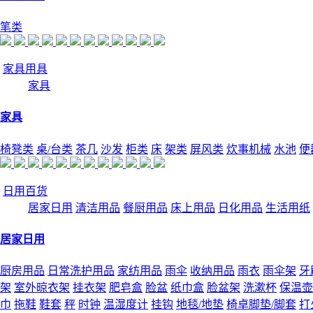
笔类
家具用具
家具
家具
椅凳类
桌/台类
茶几
沙发
柜类
床
架类
屏风类
炊事机械
水池
便
日用百货
居家日用
清洁用品
餐厨用品
床上用品
日化用品
生活用纸
居家日用
厨房用品
日常洗护用品
家纺用品
雨伞
收纳用品
雨衣
雨伞架
牙
架
室外晾衣架
挂衣架
肥皂盒
脸盆
纸巾盒
脸盆架
洗漱杯
保温壶
巾
拖鞋
鞋套
秤
时钟
温湿度计
挂钩
地毯/地垫
椅卓脚垫/脚套
打