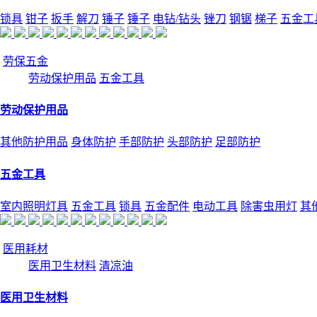
锁具
钳子
扳手
解刀
锤子
锤子
电钻/钻头
锉刀
钢锯
梯子
五金工
劳保五金
劳动保护用品
五金工具
劳动保护用品
其他防护用品
身体防护
手部防护
头部防护
足部防护
五金工具
室内照明灯具
五金工具
锁具
五金配件
电动工具
除害虫用灯
其
医用耗材
医用卫生材料
清凉油
医用卫生材料