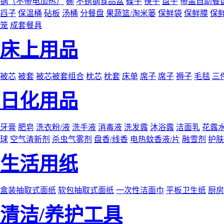
锅（不带电加热）
碗
不锈钢食品盆
碟子
筷子
盘子
带盖自助餐
舀子
保温桶
砧板
汤桶
分餐盘
果蔬篮/淘米篓
保鲜袋
保鲜膜
保
笼
成套餐具
床上用品
被芯
被套
被芯被套组合
枕芯
枕套
床单
席子
席子
褥子
毛毯
三
日化用品
牙膏
肥皂
洗衣粉/液
洗手液
消毒液
洗发露
沐浴露
洁面乳
花露
球
空气清新剂
杀虫气雾剂
盘香/线香
电热蚊香液/片
融雪剂
护肤
生活用纸
盒装抽取式面纸
软包抽取式面纸
一次性洁面巾
平板卫生纸
厨房
清洁/养护工具