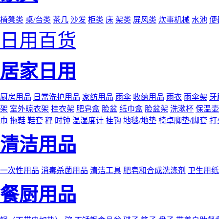
椅凳类
桌/台类
茶几
沙发
柜类
床
架类
屏风类
炊事机械
水池
便
日用百货
居家日用
厨房用品
日常洗护用品
家纺用品
雨伞
收纳用品
雨衣
雨伞架
牙
架
室外晾衣架
挂衣架
肥皂盒
脸盆
纸巾盒
脸盆架
洗漱杯
保温壶
巾
拖鞋
鞋套
秤
时钟
温湿度计
挂钩
地毯/地垫
椅卓脚垫/脚套
打
清洁用品
一次性用品
消毒杀菌用品
清洁工具
肥皂和合成洗涤剂
卫生用纸
餐厨用品