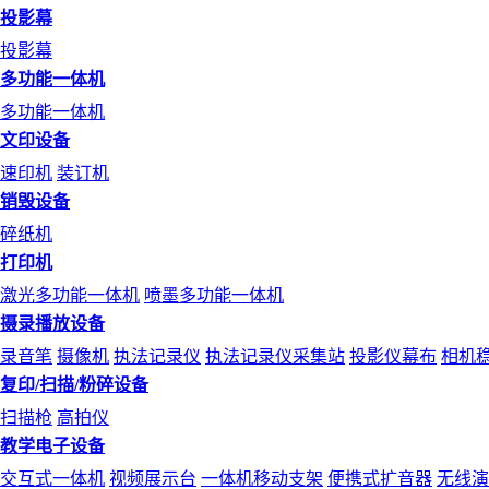
投影幕
投影幕
多功能一体机
多功能一体机
文印设备
速印机
装订机
销毁设备
碎纸机
打印机
激光多功能一体机
喷墨多功能一体机
摄录播放设备
录音笔
摄像机
执法记录仪
执法记录仪采集站
投影仪幕布
相机
复印/扫描/粉碎设备
扫描枪
高拍仪
教学电子设备
交互式一体机
视频展示台
一体机移动支架
便携式扩音器
无线演