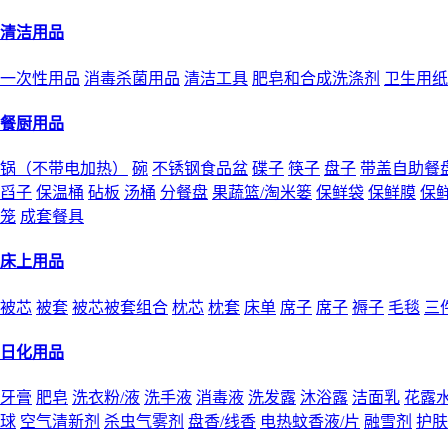
清洁用品
一次性用品
消毒杀菌用品
清洁工具
肥皂和合成洗涤剂
卫生用纸
餐厨用品
锅（不带电加热）
碗
不锈钢食品盆
碟子
筷子
盘子
带盖自助餐
舀子
保温桶
砧板
汤桶
分餐盘
果蔬篮/淘米篓
保鲜袋
保鲜膜
保
笼
成套餐具
床上用品
被芯
被套
被芯被套组合
枕芯
枕套
床单
席子
席子
褥子
毛毯
三
日化用品
牙膏
肥皂
洗衣粉/液
洗手液
消毒液
洗发露
沐浴露
洁面乳
花露
球
空气清新剂
杀虫气雾剂
盘香/线香
电热蚊香液/片
融雪剂
护肤