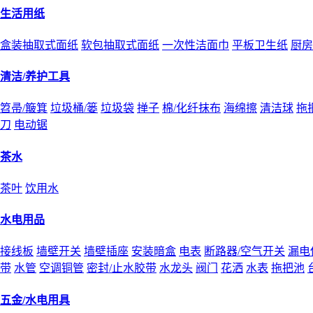
生活用纸
盒装抽取式面纸
软包抽取式面纸
一次性洁面巾
平板卫生纸
厨房
清洁/养护工具
笤帚/簸箕
垃圾桶/篓
垃圾袋
掸子
棉/化纤抹布
海绵擦
清洁球
拖
刀
电动锯
茶水
茶叶
饮用水
水电用品
接线板
墙壁开关
墙壁插座
安装暗盒
电表
断路器/空气开关
漏电
带
水管
空调铜管
密封/止水胶带
水龙头
阀门
花洒
水表
拖把池
五金/水电用具