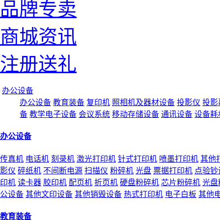
品牌专卖
商城资讯
注册送礼
办公设备
办公设备
教育装备
复印机
照相机及器材设备
投影仪
投影
备
教学电子设备
会议系统
移动存储设备
通讯设备
设备耗
办公设备
传真机
电话机
刻录机
激光打印机
针式打印机
喷墨打印机
其他
影仪
碎纸机
不间断电源
扫描仪
粉碎机
光盘
票据打印机
点验钞
印机
读卡器
胶印机
配页机
折页机
硬盘粉碎机
芯片粉碎机
光盘
公设备
其他文印设备
其他销毁设备
热式打印机
电子白板
其他
教育装备