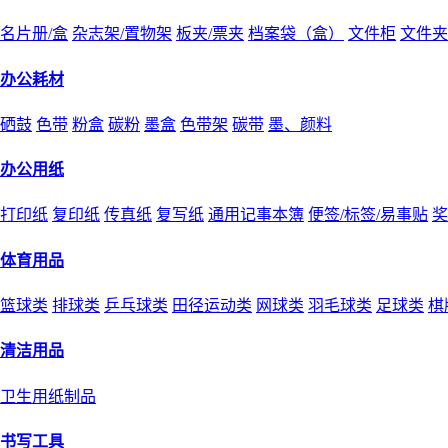
名片册/盒
杂志架/置物架
板夹/票夹
档案袋（盒）
文件柜
文件夹
办公耗材
硒鼓
色带
粉盒
碳粉
墨盒
色带架
碳带
墨、颜料
办公用纸
打印纸
复印纸
传真纸
复写纸
通用记事本簿
便签/标签/易事贴
奖
体育用品
篮球类
排球类
乒乓球类
田径运动类
网球类
羽毛球类
足球类
棋
清洁用品
卫生用纸制品
书写工具