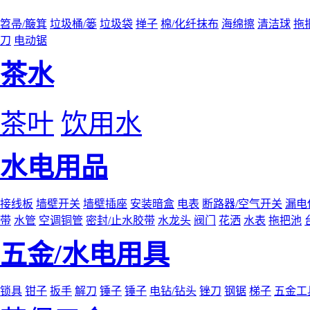
笤帚/簸箕
垃圾桶/篓
垃圾袋
掸子
棉/化纤抹布
海绵擦
清洁球
拖
刀
电动锯
茶水
茶叶
饮用水
水电用品
接线板
墙壁开关
墙壁插座
安装暗盒
电表
断路器/空气开关
漏电
带
水管
空调铜管
密封/止水胶带
水龙头
阀门
花洒
水表
拖把池
五金/水电用具
锁具
钳子
扳手
解刀
锤子
锤子
电钻/钻头
锉刀
钢锯
梯子
五金工