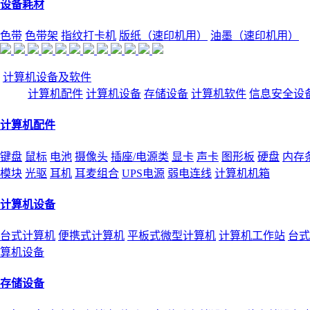
设备耗材
色带
色带架
指纹打卡机
版纸（速印机用）
油墨（速印机用）
计算机设备及软件
计算机配件
计算机设备
存储设备
计算机软件
信息安全设
计算机配件
键盘
鼠标
电池
摄像头
插座/电源类
显卡
声卡
图形板
硬盘
内存
模块
光驱
耳机
耳麦组合
UPS电源
弱电连线
计算机机箱
计算机设备
台式计算机
便携式计算机
平板式微型计算机
计算机工作站
台式
算机设备
存储设备