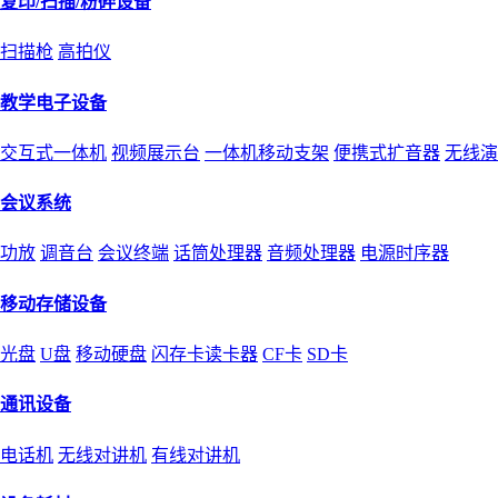
复印/扫描/粉碎设备
扫描枪
高拍仪
教学电子设备
交互式一体机
视频展示台
一体机移动支架
便携式扩音器
无线演
会议系统
功放
调音台
会议终端
话筒处理器
音频处理器
电源时序器
移动存储设备
光盘
U盘
移动硬盘
闪存卡读卡器
CF卡
SD卡
通讯设备
电话机
无线对讲机
有线对讲机