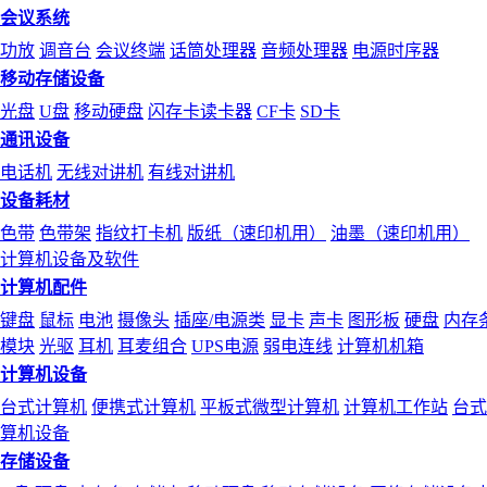
会议系统
功放
调音台
会议终端
话筒处理器
音频处理器
电源时序器
移动存储设备
光盘
U盘
移动硬盘
闪存卡读卡器
CF卡
SD卡
通讯设备
电话机
无线对讲机
有线对讲机
设备耗材
色带
色带架
指纹打卡机
版纸（速印机用）
油墨（速印机用）
计算机设备及软件
计算机配件
键盘
鼠标
电池
摄像头
插座/电源类
显卡
声卡
图形板
硬盘
内存
模块
光驱
耳机
耳麦组合
UPS电源
弱电连线
计算机机箱
计算机设备
台式计算机
便携式计算机
平板式微型计算机
计算机工作站
台式
算机设备
存储设备