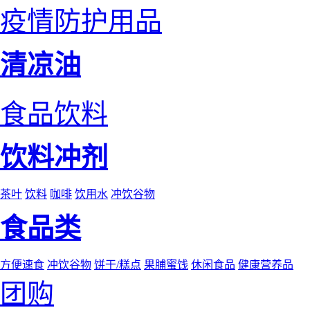
疫情防护用品
清凉油
食品饮料
饮料冲剂
茶叶
饮料
咖啡
饮用水
冲饮谷物
食品类
方便速食
冲饮谷物
饼干/糕点
果脯蜜饯
休闲食品
健康营养品
团购