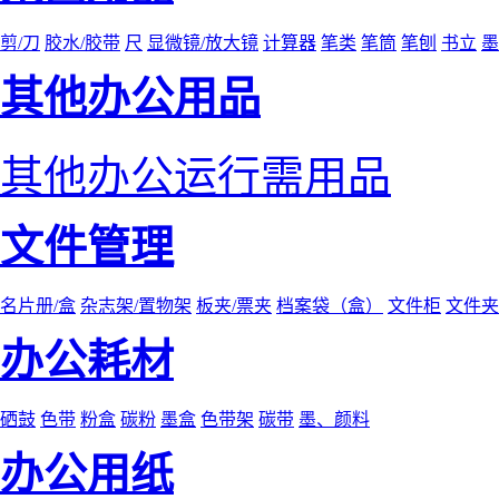
剪/刀
胶水/胶带
尺
显微镜/放大镜
计算器
笔类
笔筒
笔刨
书立
墨
其他办公用品
其他办公运行需用品
文件管理
名片册/盒
杂志架/置物架
板夹/票夹
档案袋（盒）
文件柜
文件夹
办公耗材
硒鼓
色带
粉盒
碳粉
墨盒
色带架
碳带
墨、颜料
办公用纸