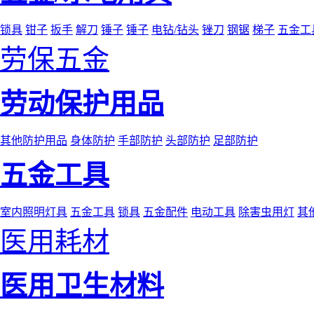
锁具
钳子
扳手
解刀
锤子
锤子
电钻/钻头
锉刀
钢锯
梯子
五金工
劳保五金
劳动保护用品
其他防护用品
身体防护
手部防护
头部防护
足部防护
五金工具
室内照明灯具
五金工具
锁具
五金配件
电动工具
除害虫用灯
其
医用耗材
医用卫生材料