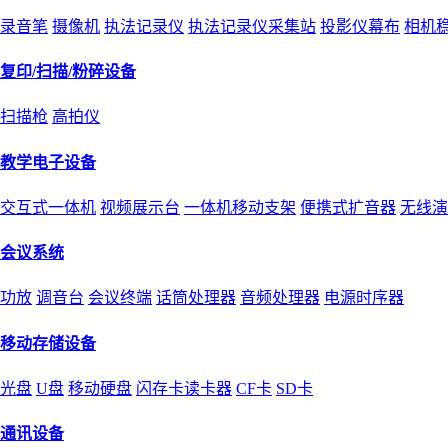
录音笔
摄像机
执法记录仪
执法记录仪采集站
投影仪幕布
相机
复印/扫描/粉碎设备
扫描枪
高拍仪
教学电子设备
交互式一体机
视频展示台
一体机移动支架
便携式扩音器
无线演
会议系统
功放
调音台
会议终端
话筒处理器
音频处理器
电源时序器
移动存储设备
光盘
U盘
移动硬盘
闪存卡读卡器
CF卡
SD卡
通讯设备