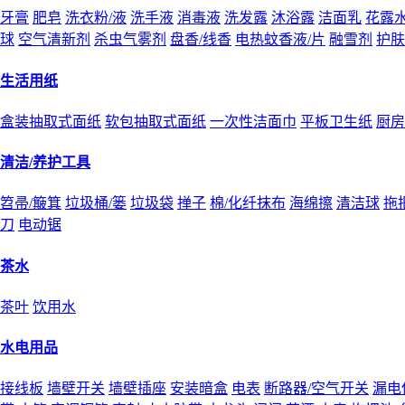
牙膏
肥皂
洗衣粉/液
洗手液
消毒液
洗发露
沐浴露
洁面乳
花露
球
空气清新剂
杀虫气雾剂
盘香/线香
电热蚊香液/片
融雪剂
护肤
生活用纸
盒装抽取式面纸
软包抽取式面纸
一次性洁面巾
平板卫生纸
厨房
清洁/养护工具
笤帚/簸箕
垃圾桶/篓
垃圾袋
掸子
棉/化纤抹布
海绵擦
清洁球
拖
刀
电动锯
茶水
茶叶
饮用水
水电用品
接线板
墙壁开关
墙壁插座
安装暗盒
电表
断路器/空气开关
漏电