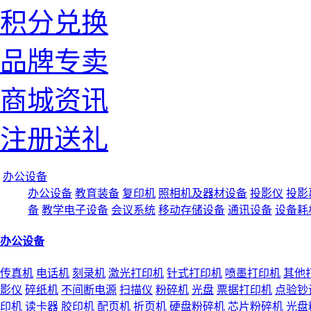
积分兑换
品牌专卖
商城资讯
注册送礼
办公设备
办公设备
教育装备
复印机
照相机及器材设备
投影仪
投影
备
教学电子设备
会议系统
移动存储设备
通讯设备
设备耗
办公设备
传真机
电话机
刻录机
激光打印机
针式打印机
喷墨打印机
其他
影仪
碎纸机
不间断电源
扫描仪
粉碎机
光盘
票据打印机
点验钞
印机
读卡器
胶印机
配页机
折页机
硬盘粉碎机
芯片粉碎机
光盘