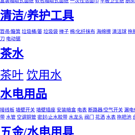
盒装抽取式面纸
软包抽取式面纸
一次性洁面巾
平板卫生纸
厨房
清洁/养护工具
笤帚/簸箕
垃圾桶/篓
垃圾袋
掸子
棉/化纤抹布
海绵擦
清洁球
拖
刀
电动锯
茶水
茶叶
饮用水
水电用品
接线板
墙壁开关
墙壁插座
安装暗盒
电表
断路器/空气开关
漏电
带
水管
空调铜管
密封/止水胶带
水龙头
阀门
花洒
水表
拖把池
五金/水电用具