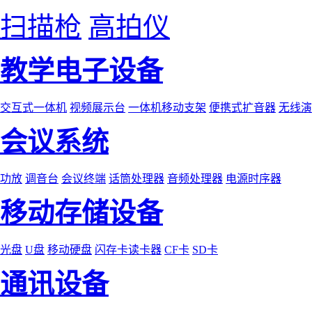
扫描枪
高拍仪
教学电子设备
交互式一体机
视频展示台
一体机移动支架
便携式扩音器
无线演
会议系统
功放
调音台
会议终端
话筒处理器
音频处理器
电源时序器
移动存储设备
光盘
U盘
移动硬盘
闪存卡读卡器
CF卡
SD卡
通讯设备