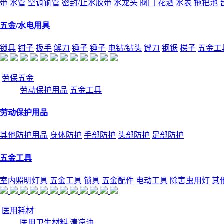
带
水管
空调铜管
密封/止水胶带
水龙头
阀门
花洒
水表
拖把池
五金/水电用具
锁具
钳子
扳手
解刀
锤子
锤子
电钻/钻头
锉刀
钢锯
梯子
五金工
劳保五金
劳动保护用品
五金工具
劳动保护用品
其他防护用品
身体防护
手部防护
头部防护
足部防护
五金工具
室内照明灯具
五金工具
锁具
五金配件
电动工具
除害虫用灯
其
医用耗材
医用卫生材料
清凉油