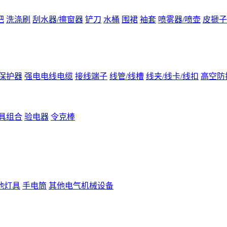
把
洗涤刷
刮水器/擦窗器
铲刀
水桶
围裙
袖套
喷雾器/喷壶
皮搋子
保护器
强电电线电缆
接线端子
线管/线槽
线夹/线卡/线扣
高空防
具组合
验电器
令克棒
他灯具
手电筒
其他电气机械设备