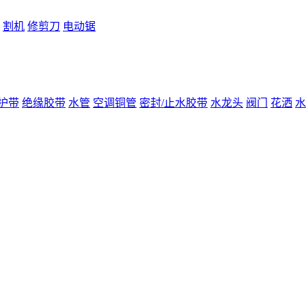
割机
修剪刀
电动锯
护带
绝缘胶带
水管
空调铜管
密封/止水胶带
水龙头
阀门
花洒
水