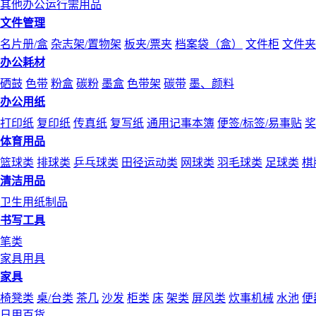
其他办公运行需用品
文件管理
名片册/盒
杂志架/置物架
板夹/票夹
档案袋（盒）
文件柜
文件夹
办公耗材
硒鼓
色带
粉盒
碳粉
墨盒
色带架
碳带
墨、颜料
办公用纸
打印纸
复印纸
传真纸
复写纸
通用记事本簿
便签/标签/易事贴
奖
体育用品
篮球类
排球类
乒乓球类
田径运动类
网球类
羽毛球类
足球类
棋
清洁用品
卫生用纸制品
书写工具
笔类
家具用具
家具
椅凳类
桌/台类
茶几
沙发
柜类
床
架类
屏风类
炊事机械
水池
便
日用百货