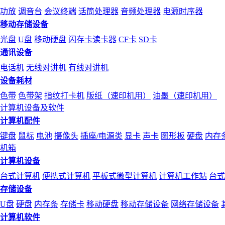
功放
调音台
会议终端
话筒处理器
音频处理器
电源时序器
移动存储设备
光盘
U盘
移动硬盘
闪存卡读卡器
CF卡
SD卡
通讯设备
电话机
无线对讲机
有线对讲机
设备耗材
色带
色带架
指纹打卡机
版纸（速印机用）
油墨（速印机用）
计算机设备及软件
计算机配件
键盘
鼠标
电池
摄像头
插座/电源类
显卡
声卡
图形板
硬盘
内存
机箱
计算机设备
台式计算机
便携式计算机
平板式微型计算机
计算机工作站
台式
存储设备
U盘
硬盘
内存条
存储卡
移动硬盘
移动存储设备
网络存储设备
计算机软件