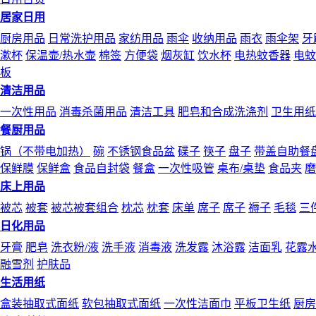
居家日用
厨房用品
日常洗护用品
家纺用品
雨伞
收纳用品
雨衣
雨伞架
牙
漱杯
保温壶/热水壶
棉签
方便袋
烟灰缸
饮水杯
电热蚊香器
电蚊
板
清洁用品
一次性用品
消毒杀菌用品
清洁工具
肥皂和合成洗涤剂
卫生用纸
餐厨用品
锅（不带电加热）
碗
不锈钢食品盆
碟子
筷子
盘子
带盖自助餐
保鲜膜
保鲜盒
食品自封袋
餐盒
一次性吸管
桌布/桌垫
食品夹
磨
床上用品
被芯
被套
被芯被套组合
枕芯
枕套
床单
席子
席子
褥子
毛毯
三
日化用品
牙膏
肥皂
洗衣粉/液
洗手液
消毒液
洗发露
沐浴露
洁面乳
花露
融雪剂
护肤品
生活用纸
盒装抽取式面纸
软包抽取式面纸
一次性洁面巾
平板卫生纸
厨房