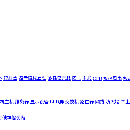
条
鼠标垫
键盘鼠标套装
液晶显示器
网卡
主板
CPU
散热风扇
散
机主机
服务器
显示设备
LED屏
交换机
路由器
网线
防火墙
掌上
其他存储设备