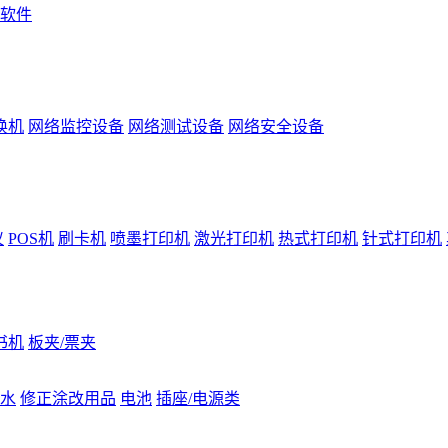
软件
换机
网络监控设备
网络测试设备
网络安全设备
仪
POS机
刷卡机
喷墨打印机
激光打印机
热式打印机
针式打印机
书机
板夹/票夹
水
修正涂改用品
电池
插座/电源类