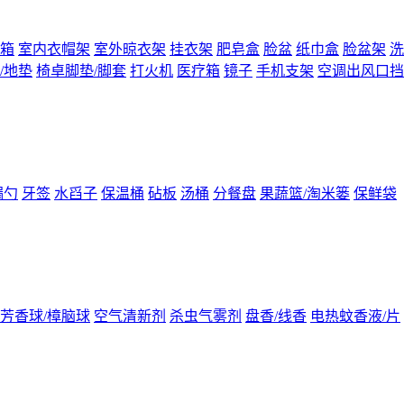
箱
室内衣帽架
室外晾衣架
挂衣架
肥皂盒
脸盆
纸巾盒
脸盆架
洗
/地垫
椅卓脚垫/脚套
打火机
医疗箱
镜子
手机支架
空调出风口挡
漏勺
牙签
水舀子
保温桶
砧板
汤桶
分餐盘
果蔬篮/淘米篓
保鲜袋
芳香球/樟脑球
空气清新剂
杀虫气雾剂
盘香/线香
电热蚊香液/片