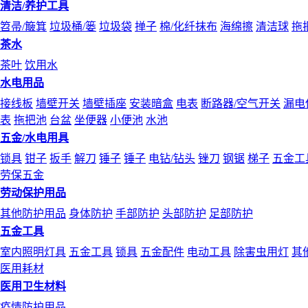
清洁/养护工具
笤帚/簸箕
垃圾桶/篓
垃圾袋
掸子
棉/化纤抹布
海绵擦
清洁球
拖
茶水
茶叶
饮用水
水电用品
接线板
墙壁开关
墙壁插座
安装暗盒
电表
断路器/空气开关
漏电
表
拖把池
台盆
坐便器
小便池
水池
五金/水电用具
锁具
钳子
扳手
解刀
锤子
锤子
电钻/钻头
锉刀
钢锯
梯子
五金工
劳保五金
劳动保护用品
其他防护用品
身体防护
手部防护
头部防护
足部防护
五金工具
室内照明灯具
五金工具
锁具
五金配件
电动工具
除害虫用灯
其
医用耗材
医用卫生材料
疫情防护用品