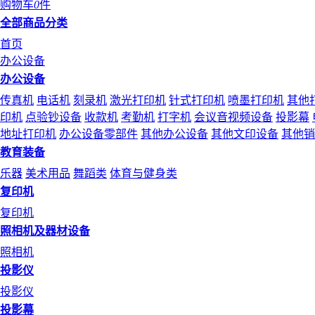
购物车
0
件
全部商品分类
首页
办公设备
办公设备
传真机
电话机
刻录机
激光打印机
针式打印机
喷墨打印机
其他
印机
点验钞设备
收款机
考勤机
打字机
会议音视频设备
投影幕
地址打印机
办公设备零部件
其他办公设备
其他文印设备
其他销
教育装备
乐器
美术用品
舞蹈类
体育与健身类
复印机
复印机
照相机及器材设备
照相机
投影仪
投影仪
投影幕