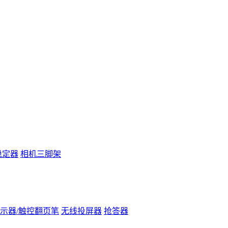
稳定器
相机三脚架
示器/触控翻页笔
无线投屏器
抢答器