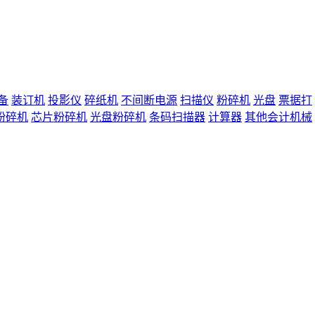
备
装订机
投影仪
碎纸机
不间断电源
扫描仪
粉碎机
光盘
票据打
粉碎机
芯片粉碎机
光盘粉碎机
条码扫描器
计算器
其他会计机械