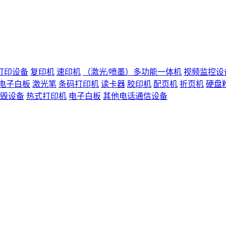
打印设备
复印机
速印机
（激光/喷墨）多功能一体机
视频监控设
电子白板
激光笔
条码打印机
读卡器
胶印机
配页机
折页机
硬盘
毁设备
热式打印机
电子白板
其他电话通信设备