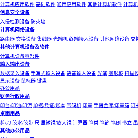
计算机应用软件
基础软件
通用应用软件
其他计算机软件
计算机
信息安全设备
入侵检测设备
防火墙
计算机网络设备
路由器
交换设备
集线器
光端机
终端接入设备
其他网络设备
交
其他计算机设备及软件
计算机设备零部件
输入输出设备
数据录入设备
手写式输入设备
语音输入设备
光笔
图形板
扫描
显示设备
鼠标器
键盘
办公用品
财务行政用品
印台/印油/印泥
单据/凭证/账本
号码机
印章
手提金库/印章箱
订
桌面用品
剪/刀
胶水/胶带
尺
显微镜/放大镜
计算器
笔类
笔筒
笔刨
书立
墨
其他办公用品