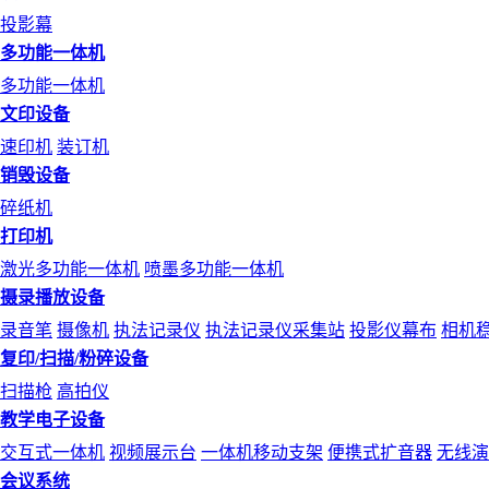
投影幕
多功能一体机
多功能一体机
文印设备
速印机
装订机
销毁设备
碎纸机
打印机
激光多功能一体机
喷墨多功能一体机
摄录播放设备
录音笔
摄像机
执法记录仪
执法记录仪采集站
投影仪幕布
相机
复印/扫描/粉碎设备
扫描枪
高拍仪
教学电子设备
交互式一体机
视频展示台
一体机移动支架
便携式扩音器
无线演
会议系统