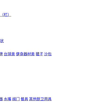
（栏）
状
牌
台球类
健身器材类
毽子
沙包
器
水嘴
阀门
餐具
其他厨卫用具