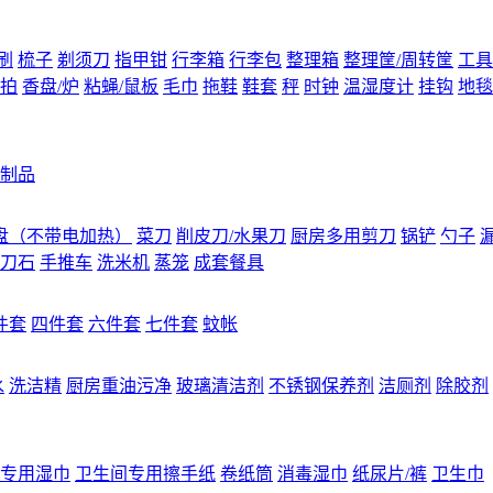
刷
梳子
剃须刀
指甲钳
行李箱
行李包
整理箱
整理筐/周转筐
工具
拍
香盘/炉
粘蝇/鼠板
毛巾
拖鞋
鞋套
秤
时钟
温湿度计
挂钩
地毯
制品
盘（不带电加热）
菜刀
削皮刀/水果刀
厨房多用剪刀
锅铲
勺子
刀石
手推车
洗米机
蒸笼
成套餐具
件套
四件套
六件套
七件套
蚊帐
水
洗洁精
厨房重油污净
玻璃清洁剂
不锈钢保养剂
洁厕剂
除胶剂
专用湿巾
卫生间专用擦手纸
卷纸筒
消毒湿巾
纸尿片/裤
卫生巾