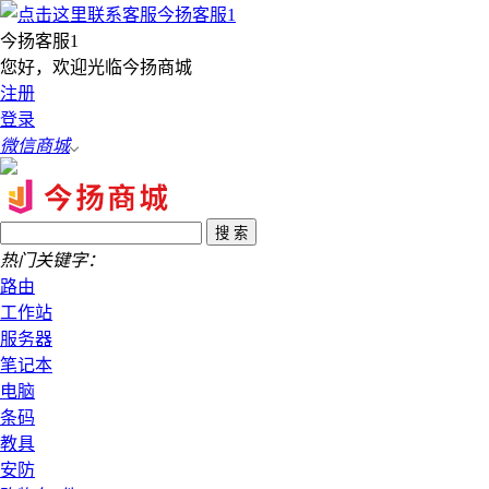
今扬客服1
您好，欢迎光临今扬商城
注册
登录
微信商城
热门关键字：
路由
工作站
服务器
笔记本
电脑
条码
教具
安防