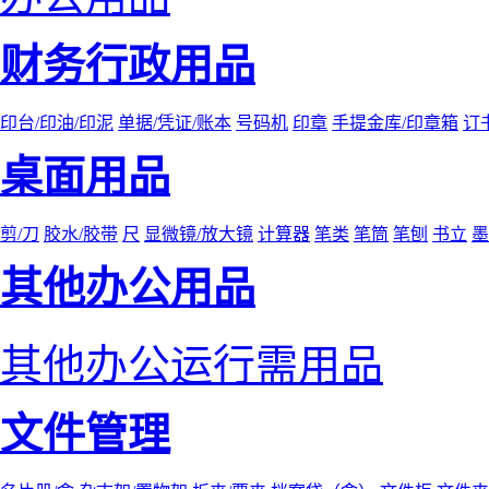
财务行政用品
印台/印油/印泥
单据/凭证/账本
号码机
印章
手提金库/印章箱
订
桌面用品
剪/刀
胶水/胶带
尺
显微镜/放大镜
计算器
笔类
笔筒
笔刨
书立
墨
其他办公用品
其他办公运行需用品
文件管理