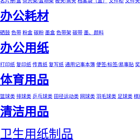
名片册/盒
杂志架/置物架
板夹/票夹
档案袋（盒）
文件柜
文件夹
办公耗材
硒鼓
色带
粉盒
碳粉
墨盒
色带架
碳带
墨、颜料
办公用纸
打印纸
复印纸
传真纸
复写纸
通用记事本簿
便签/标签/易事贴
奖
体育用品
篮球类
排球类
乒乓球类
田径运动类
网球类
羽毛球类
足球类
棋
清洁用品
卫生用纸制品