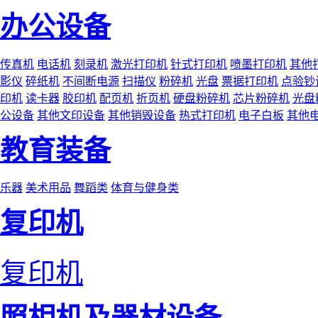
办公设备
传真机
电话机
刻录机
激光打印机
针式打印机
喷墨打印机
其他
影仪
碎纸机
不间断电源
扫描仪
粉碎机
光盘
票据打印机
点验钞
印机
读卡器
胶印机
配页机
折页机
硬盘粉碎机
芯片粉碎机
光盘
公设备
其他文印设备
其他销毁设备
热式打印机
电子白板
其他
教育装备
乐器
美术用品
舞蹈类
体育与健身类
复印机
复印机
照相机及器材设备