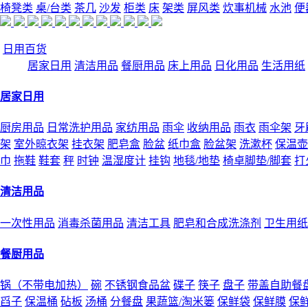
椅凳类
桌/台类
茶几
沙发
柜类
床
架类
屏风类
炊事机械
水池
便
日用百货
居家日用
清洁用品
餐厨用品
床上用品
日化用品
生活用纸
居家日用
厨房用品
日常洗护用品
家纺用品
雨伞
收纳用品
雨衣
雨伞架
牙
架
室外晾衣架
挂衣架
肥皂盒
脸盆
纸巾盒
脸盆架
洗漱杯
保温壶
巾
拖鞋
鞋套
秤
时钟
温湿度计
挂钩
地毯/地垫
椅卓脚垫/脚套
打
清洁用品
一次性用品
消毒杀菌用品
清洁工具
肥皂和合成洗涤剂
卫生用纸
餐厨用品
锅（不带电加热）
碗
不锈钢食品盆
碟子
筷子
盘子
带盖自助餐
舀子
保温桶
砧板
汤桶
分餐盘
果蔬篮/淘米篓
保鲜袋
保鲜膜
保