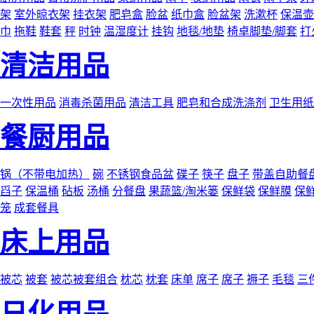
架
室外晾衣架
挂衣架
肥皂盒
脸盆
纸巾盒
脸盆架
洗漱杯
保温壶
巾
拖鞋
鞋套
秤
时钟
温湿度计
挂钩
地毯/地垫
椅卓脚垫/脚套
打
清洁用品
一次性用品
消毒杀菌用品
清洁工具
肥皂和合成洗涤剂
卫生用纸
餐厨用品
锅（不带电加热）
碗
不锈钢食品盆
碟子
筷子
盘子
带盖自助餐
舀子
保温桶
砧板
汤桶
分餐盘
果蔬篮/淘米篓
保鲜袋
保鲜膜
保
笼
成套餐具
床上用品
被芯
被套
被芯被套组合
枕芯
枕套
床单
席子
席子
褥子
毛毯
三
日化用品