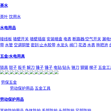
茶水
茶叶
饮用水
水电用品
接线板
墙壁开关
墙壁插座
安装暗盒
电表
断路器/空气开关
漏电
带
水管
空调铜管
密封/止水胶带
水龙头
阀门
花洒
水表
拖把池
五金/水电用具
锁具
钳子
扳手
解刀
锤子
锤子
电钻/钻头
锉刀
钢锯
梯子
五金工
劳保五金
劳动保护用品
五金工具
劳动保护用品
其他防护用品
身体防护
手部防护
头部防护
足部防护