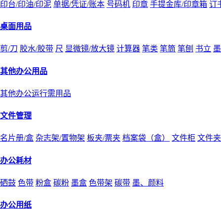
印台/印油/印泥
单据/凭证/账本
号码机
印章
手提金库/印章箱
订
桌面用品
剪/刀
胶水/胶带
尺
显微镜/放大镜
计算器
笔类
笔筒
笔刨
书立
墨
其他办公用品
其他办公运行需用品
文件管理
名片册/盒
杂志架/置物架
板夹/票夹
档案袋（盒）
文件柜
文件夹
办公耗材
硒鼓
色带
粉盒
碳粉
墨盒
色带架
碳带
墨、颜料
办公用纸