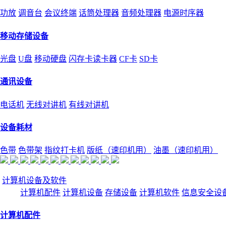
功放
调音台
会议终端
话筒处理器
音频处理器
电源时序器
移动存储设备
光盘
U盘
移动硬盘
闪存卡读卡器
CF卡
SD卡
通讯设备
电话机
无线对讲机
有线对讲机
设备耗材
色带
色带架
指纹打卡机
版纸（速印机用）
油墨（速印机用）
计算机设备及软件
计算机配件
计算机设备
存储设备
计算机软件
信息安全设
计算机配件