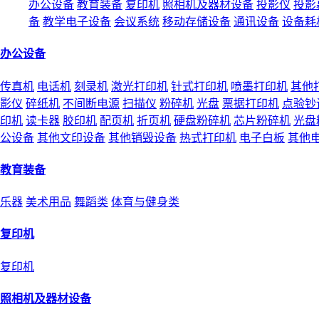
办公设备
教育装备
复印机
照相机及器材设备
投影仪
投影
备
教学电子设备
会议系统
移动存储设备
通讯设备
设备耗
办公设备
传真机
电话机
刻录机
激光打印机
针式打印机
喷墨打印机
其他
影仪
碎纸机
不间断电源
扫描仪
粉碎机
光盘
票据打印机
点验钞
印机
读卡器
胶印机
配页机
折页机
硬盘粉碎机
芯片粉碎机
光盘
公设备
其他文印设备
其他销毁设备
热式打印机
电子白板
其他
教育装备
乐器
美术用品
舞蹈类
体育与健身类
复印机
复印机
照相机及器材设备