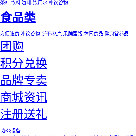
茶叶
饮料
咖啡
饮用水
冲饮谷物
食品类
方便速食
冲饮谷物
饼干/糕点
果脯蜜饯
休闲食品
健康营养品
团购
积分兑换
品牌专卖
商城资讯
注册送礼
办公设备