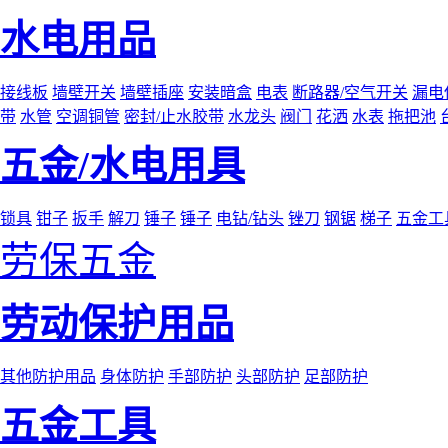
水电用品
接线板
墙壁开关
墙壁插座
安装暗盒
电表
断路器/空气开关
漏电
带
水管
空调铜管
密封/止水胶带
水龙头
阀门
花洒
水表
拖把池
五金/水电用具
锁具
钳子
扳手
解刀
锤子
锤子
电钻/钻头
锉刀
钢锯
梯子
五金工
劳保五金
劳动保护用品
其他防护用品
身体防护
手部防护
头部防护
足部防护
五金工具