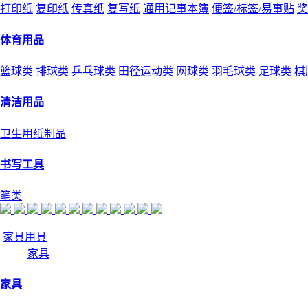
打印纸
复印纸
传真纸
复写纸
通用记事本簿
便签/标签/易事贴
奖
体育用品
篮球类
排球类
乒乓球类
田径运动类
网球类
羽毛球类
足球类
棋
清洁用品
卫生用纸制品
书写工具
笔类
家具用具
家具
家具