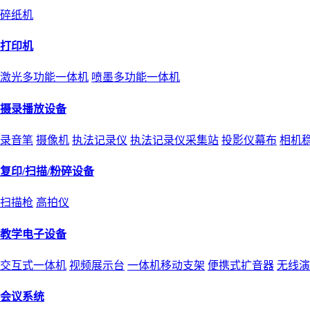
碎纸机
打印机
激光多功能一体机
喷墨多功能一体机
摄录播放设备
录音笔
摄像机
执法记录仪
执法记录仪采集站
投影仪幕布
相机
复印/扫描/粉碎设备
扫描枪
高拍仪
教学电子设备
交互式一体机
视频展示台
一体机移动支架
便携式扩音器
无线演
会议系统