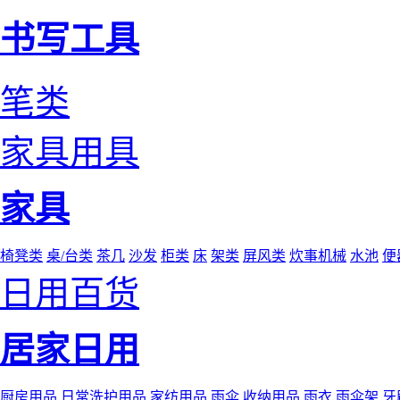
书写工具
笔类
家具用具
家具
椅凳类
桌/台类
茶几
沙发
柜类
床
架类
屏风类
炊事机械
水池
便
日用百货
居家日用
厨房用品
日常洗护用品
家纺用品
雨伞
收纳用品
雨衣
雨伞架
牙