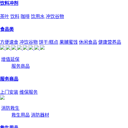
饮料冲剂
茶叶
饮料
咖啡
饮用水
冲饮谷物
食品类
方便速食
冲饮谷物
饼干/糕点
果脯蜜饯
休闲食品
健康营养品
增值延保
服务商品
服务商品
上门安装
维保服务
消防救生
救生用品
消防器材
救生用品