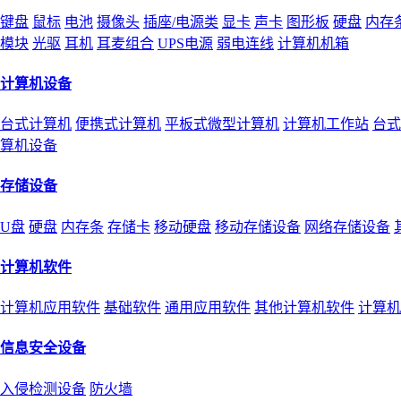
键盘
鼠标
电池
摄像头
插座/电源类
显卡
声卡
图形板
硬盘
内存
模块
光驱
耳机
耳麦组合
UPS电源
弱电连线
计算机机箱
计算机设备
台式计算机
便携式计算机
平板式微型计算机
计算机工作站
台式
算机设备
存储设备
U盘
硬盘
内存条
存储卡
移动硬盘
移动存储设备
网络存储设备
计算机软件
计算机应用软件
基础软件
通用应用软件
其他计算机软件
计算机
信息安全设备
入侵检测设备
防火墙