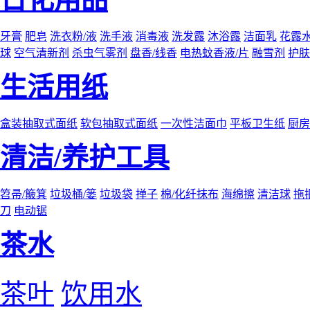
牙膏
肥皂
洗衣粉/液
洗手液
消毒液
洗发露
沐浴露
洁面乳
花露
球
空气清新剂
杀虫气雾剂
盘香/线香
电热蚊香液/片
融雪剂
护肤
生活用纸
盒装抽取式面纸
软包抽取式面纸
一次性洁面巾
平板卫生纸
厨房
清洁/养护工具
笤帚/簸箕
垃圾桶/篓
垃圾袋
掸子
棉/化纤抹布
海绵擦
清洁球
拖
刀
电动锯
茶水
茶叶
饮用水