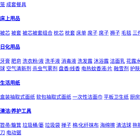
笼
成套餐具
床上用品
被芯
被套
被芯被套组合
枕芯
枕套
床单
席子
席子
褥子
毛毯
三
日化用品
牙膏
肥皂
洗衣粉/液
洗手液
消毒液
洗发露
沐浴露
洁面乳
花露
球
空气清新剂
杀虫气雾剂
盘香/线香
电热蚊香液/片
融雪剂
护肤
生活用纸
盒装抽取式面纸
软包抽取式面纸
一次性洁面巾
平板卫生纸
厨房
清洁/养护工具
笤帚/簸箕
垃圾桶/篓
垃圾袋
掸子
棉/化纤抹布
海绵擦
清洁球
拖
刀
电动锯