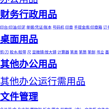
财务行政用品
印台/印油/印泥
单据/凭证/账本
号码机
印章
手提金库/印章箱
订
桌面用品
剪/刀
胶水/胶带
尺
显微镜/放大镜
计算器
笔类
笔筒
笔刨
书立
墨
其他办公用品
其他办公运行需用品
文件管理