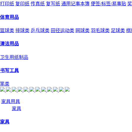
打印纸
复印纸
传真纸
复写纸
通用记事本簿
便签/标签/易事贴
奖
体育用品
篮球类
排球类
乒乓球类
田径运动类
网球类
羽毛球类
足球类
棋
清洁用品
卫生用纸制品
书写工具
笔类
家具用具
家具
家具