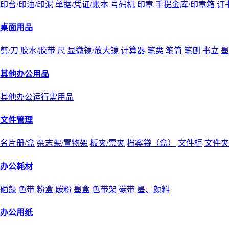
印台/印油/印泥
单据/凭证/账本
号码机
印章
手提金库/印章箱
订
桌面用品
剪/刀
胶水/胶带
尺
显微镜/放大镜
计算器
笔类
笔筒
笔刨
书立
墨
其他办公用品
其他办公运行需用品
文件管理
名片册/盒
杂志架/置物架
板夹/票夹
档案袋（盒）
文件柜
文件夹
办公耗材
硒鼓
色带
粉盒
碳粉
墨盒
色带架
碳带
墨、颜料
办公用纸