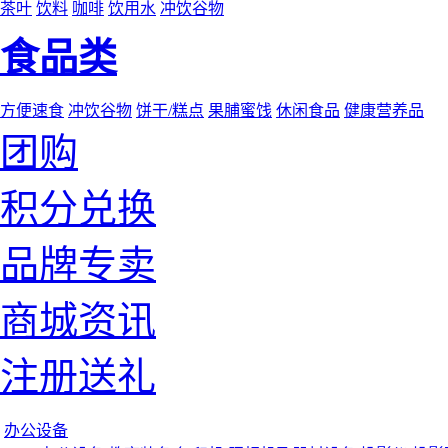
茶叶
饮料
咖啡
饮用水
冲饮谷物
食品类
方便速食
冲饮谷物
饼干/糕点
果脯蜜饯
休闲食品
健康营养品
团购
积分兑换
品牌专卖
商城资讯
注册送礼
办公设备