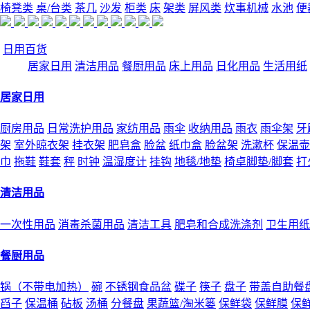
椅凳类
桌/台类
茶几
沙发
柜类
床
架类
屏风类
炊事机械
水池
便
日用百货
居家日用
清洁用品
餐厨用品
床上用品
日化用品
生活用纸
居家日用
厨房用品
日常洗护用品
家纺用品
雨伞
收纳用品
雨衣
雨伞架
牙
架
室外晾衣架
挂衣架
肥皂盒
脸盆
纸巾盒
脸盆架
洗漱杯
保温壶
巾
拖鞋
鞋套
秤
时钟
温湿度计
挂钩
地毯/地垫
椅卓脚垫/脚套
打
清洁用品
一次性用品
消毒杀菌用品
清洁工具
肥皂和合成洗涤剂
卫生用纸
餐厨用品
锅（不带电加热）
碗
不锈钢食品盆
碟子
筷子
盘子
带盖自助餐
舀子
保温桶
砧板
汤桶
分餐盘
果蔬篮/淘米篓
保鲜袋
保鲜膜
保