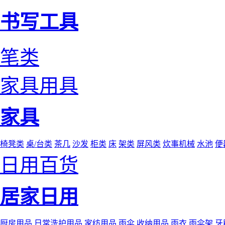
书写工具
笔类
家具用具
家具
椅凳类
桌/台类
茶几
沙发
柜类
床
架类
屏风类
炊事机械
水池
便
日用百货
居家日用
厨房用品
日常洗护用品
家纺用品
雨伞
收纳用品
雨衣
雨伞架
牙