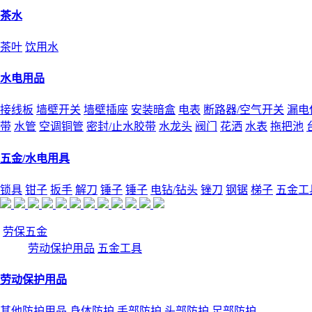
茶水
茶叶
饮用水
水电用品
接线板
墙壁开关
墙壁插座
安装暗盒
电表
断路器/空气开关
漏电
带
水管
空调铜管
密封/止水胶带
水龙头
阀门
花洒
水表
拖把池
五金/水电用具
锁具
钳子
扳手
解刀
锤子
锤子
电钻/钻头
锉刀
钢锯
梯子
五金工
劳保五金
劳动保护用品
五金工具
劳动保护用品
其他防护用品
身体防护
手部防护
头部防护
足部防护