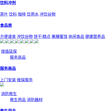
饮料冲剂
茶叶
饮料
咖啡
饮用水
冲饮谷物
食品类
方便速食
冲饮谷物
饼干/糕点
果脯蜜饯
休闲食品
健康营养品
增值延保
服务商品
服务商品
上门安装
维保服务
消防救生
救生用品
消防器材
救生用品