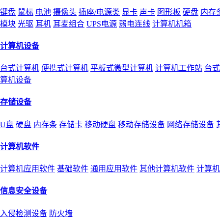
键盘
鼠标
电池
摄像头
插座/电源类
显卡
声卡
图形板
硬盘
内存
模块
光驱
耳机
耳麦组合
UPS电源
弱电连线
计算机机箱
计算机设备
台式计算机
便携式计算机
平板式微型计算机
计算机工作站
台式
算机设备
存储设备
U盘
硬盘
内存条
存储卡
移动硬盘
移动存储设备
网络存储设备
计算机软件
计算机应用软件
基础软件
通用应用软件
其他计算机软件
计算机
信息安全设备
入侵检测设备
防火墙