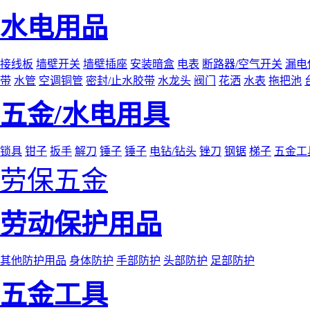
水电用品
接线板
墙壁开关
墙壁插座
安装暗盒
电表
断路器/空气开关
漏电
带
水管
空调铜管
密封/止水胶带
水龙头
阀门
花洒
水表
拖把池
五金/水电用具
锁具
钳子
扳手
解刀
锤子
锤子
电钻/钻头
锉刀
钢锯
梯子
五金工
劳保五金
劳动保护用品
其他防护用品
身体防护
手部防护
头部防护
足部防护
五金工具