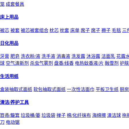
笼
成套餐具
床上用品
被芯
被套
被芯被套组合
枕芯
枕套
床单
席子
席子
褥子
毛毯
三
日化用品
牙膏
肥皂
洗衣粉/液
洗手液
消毒液
洗发露
沐浴露
洁面乳
花露
球
空气清新剂
杀虫气雾剂
盘香/线香
电热蚊香液/片
融雪剂
护肤
生活用纸
盒装抽取式面纸
软包抽取式面纸
一次性洁面巾
平板卫生纸
厨房
清洁/养护工具
笤帚/簸箕
垃圾桶/篓
垃圾袋
掸子
棉/化纤抹布
海绵擦
清洁球
拖
刀
电动锯