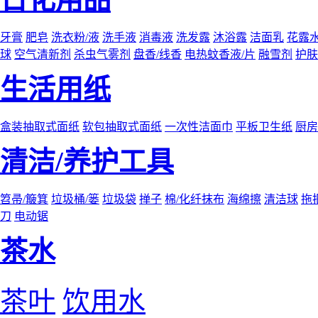
牙膏
肥皂
洗衣粉/液
洗手液
消毒液
洗发露
沐浴露
洁面乳
花露
球
空气清新剂
杀虫气雾剂
盘香/线香
电热蚊香液/片
融雪剂
护肤
生活用纸
盒装抽取式面纸
软包抽取式面纸
一次性洁面巾
平板卫生纸
厨房
清洁/养护工具
笤帚/簸箕
垃圾桶/篓
垃圾袋
掸子
棉/化纤抹布
海绵擦
清洁球
拖
刀
电动锯
茶水
茶叶
饮用水