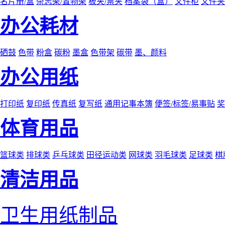
名片册/盒
杂志架/置物架
板夹/票夹
档案袋（盒）
文件柜
文件夹
办公耗材
硒鼓
色带
粉盒
碳粉
墨盒
色带架
碳带
墨、颜料
办公用纸
打印纸
复印纸
传真纸
复写纸
通用记事本簿
便签/标签/易事贴
奖
体育用品
篮球类
排球类
乒乓球类
田径运动类
网球类
羽毛球类
足球类
棋
清洁用品
卫生用纸制品