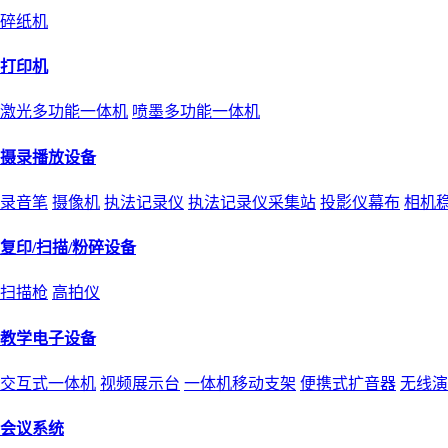
碎纸机
打印机
激光多功能一体机
喷墨多功能一体机
摄录播放设备
录音笔
摄像机
执法记录仪
执法记录仪采集站
投影仪幕布
相机
复印/扫描/粉碎设备
扫描枪
高拍仪
教学电子设备
交互式一体机
视频展示台
一体机移动支架
便携式扩音器
无线演
会议系统