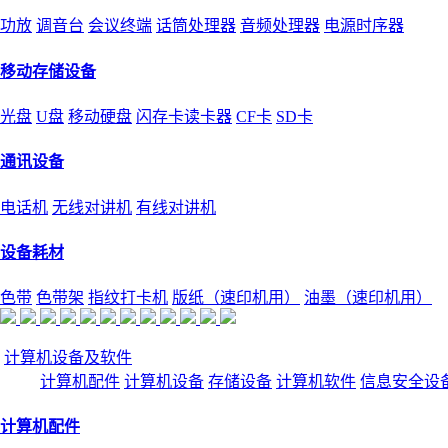
功放
调音台
会议终端
话筒处理器
音频处理器
电源时序器
移动存储设备
光盘
U盘
移动硬盘
闪存卡读卡器
CF卡
SD卡
通讯设备
电话机
无线对讲机
有线对讲机
设备耗材
色带
色带架
指纹打卡机
版纸（速印机用）
油墨（速印机用）
计算机设备及软件
计算机配件
计算机设备
存储设备
计算机软件
信息安全设
计算机配件