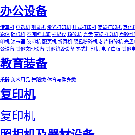
办公设备
传真机
电话机
刻录机
激光打印机
针式打印机
喷墨打印机
其他
影仪
碎纸机
不间断电源
扫描仪
粉碎机
光盘
票据打印机
点验钞
印机
读卡器
胶印机
配页机
折页机
硬盘粉碎机
芯片粉碎机
光盘
公设备
其他文印设备
其他销毁设备
热式打印机
电子白板
其他
教育装备
乐器
美术用品
舞蹈类
体育与健身类
复印机
复印机
照相机及器材设备