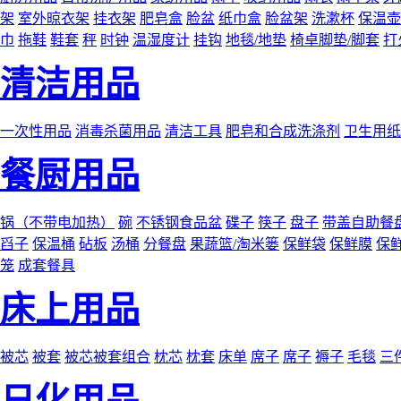
架
室外晾衣架
挂衣架
肥皂盒
脸盆
纸巾盒
脸盆架
洗漱杯
保温壶
巾
拖鞋
鞋套
秤
时钟
温湿度计
挂钩
地毯/地垫
椅卓脚垫/脚套
打
清洁用品
一次性用品
消毒杀菌用品
清洁工具
肥皂和合成洗涤剂
卫生用纸
餐厨用品
锅（不带电加热）
碗
不锈钢食品盆
碟子
筷子
盘子
带盖自助餐
舀子
保温桶
砧板
汤桶
分餐盘
果蔬篮/淘米篓
保鲜袋
保鲜膜
保
笼
成套餐具
床上用品
被芯
被套
被芯被套组合
枕芯
枕套
床单
席子
席子
褥子
毛毯
三
日化用品