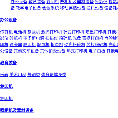
办公设备
教育装备
复印机
照相机及器材设备
投影仪
投影
备
教学电子设备
会议系统
移动存储设备
通讯设备
设备耗
办公设备
传真机
电话机
刻录机
激光打印机
针式打印机
喷墨打印机
其他
影仪
碎纸机
不间断电源
扫描仪
粉碎机
光盘
票据打印机
点验钞
印机
读卡器
胶印机
配页机
折页机
硬盘粉碎机
芯片粉碎机
光盘
公设备
其他文印设备
其他销毁设备
热式打印机
电子白板
其他
教育装备
乐器
美术用品
舞蹈类
体育与健身类
复印机
复印机
照相机及器材设备