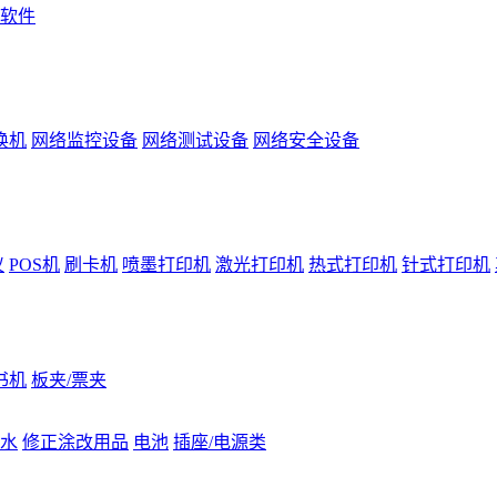
软件
换机
网络监控设备
网络测试设备
网络安全设备
仪
POS机
刷卡机
喷墨打印机
激光打印机
热式打印机
针式打印机
书机
板夹/票夹
水
修正涂改用品
电池
插座/电源类