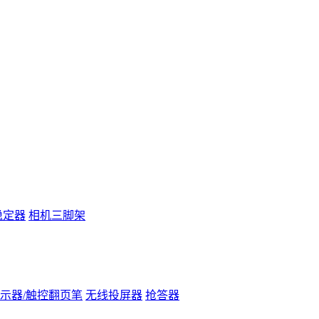
稳定器
相机三脚架
示器/触控翻页笔
无线投屏器
抢答器