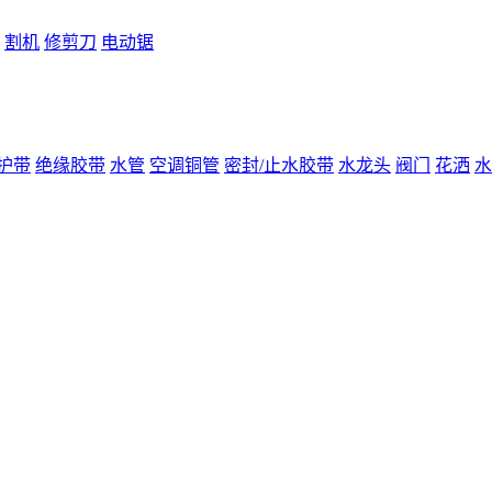
割机
修剪刀
电动锯
护带
绝缘胶带
水管
空调铜管
密封/止水胶带
水龙头
阀门
花洒
水