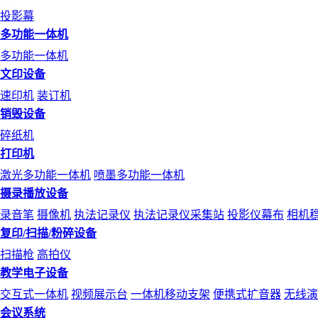
投影幕
多功能一体机
多功能一体机
文印设备
速印机
装订机
销毁设备
碎纸机
打印机
激光多功能一体机
喷墨多功能一体机
摄录播放设备
录音笔
摄像机
执法记录仪
执法记录仪采集站
投影仪幕布
相机
复印/扫描/粉碎设备
扫描枪
高拍仪
教学电子设备
交互式一体机
视频展示台
一体机移动支架
便携式扩音器
无线演
会议系统