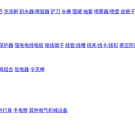
把
洗涤刷
刮水器/擦窗器
铲刀
水桶
围裙
袖套
喷雾器/喷壶
皮搋子
保护器
强电电线电缆
接线端子
线管/线槽
线夹/线卡/线扣
高空防
具组合
验电器
令克棒
他灯具
手电筒
其他电气机械设备