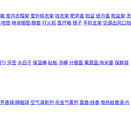
箱
室内衣帽架
室外晾衣架
挂衣架
肥皂盒
脸盆
纸巾盒
脸盆架
洗
/地垫
椅卓脚垫/脚套
打火机
医疗箱
镜子
手机支架
空调出风口挡
漏勺
牙签
水舀子
保温桶
砧板
汤桶
分餐盘
果蔬篮/淘米篓
保鲜袋
芳香球/樟脑球
空气清新剂
杀虫气雾剂
盘香/线香
电热蚊香液/片