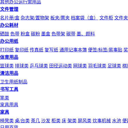
其他办公运行需用品
文件管理
名片册/盒
杂志架/置物架
板夹/票夹
档案袋（盒）
文件柜
文件夹
办公耗材
硒鼓
色带
粉盒
碳粉
墨盒
色带架
碳带
墨、颜料
办公用纸
打印纸
复印纸
传真纸
复写纸
通用记事本簿
便签/标签/易事贴
奖
体育用品
篮球类
排球类
乒乓球类
田径运动类
网球类
羽毛球类
足球类
棋
清洁用品
卫生用纸制品
书写工具
笔类
家具用具
家具
椅凳类
桌/台类
茶几
沙发
柜类
床
架类
屏风类
炊事机械
水池
便
日用百货