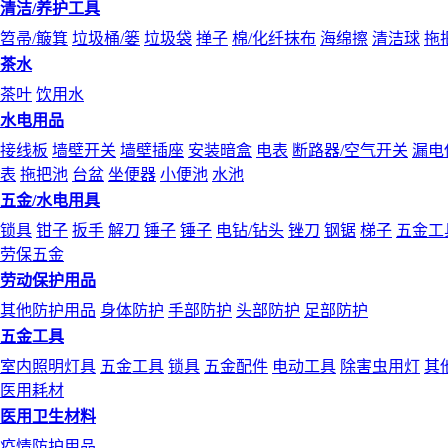
清洁/养护工具
笤帚/簸箕
垃圾桶/篓
垃圾袋
掸子
棉/化纤抹布
海绵擦
清洁球
拖
茶水
茶叶
饮用水
水电用品
接线板
墙壁开关
墙壁插座
安装暗盒
电表
断路器/空气开关
漏电
表
拖把池
台盆
坐便器
小便池
水池
五金/水电用具
锁具
钳子
扳手
解刀
锤子
锤子
电钻/钻头
锉刀
钢锯
梯子
五金工
劳保五金
劳动保护用品
其他防护用品
身体防护
手部防护
头部防护
足部防护
五金工具
室内照明灯具
五金工具
锁具
五金配件
电动工具
除害虫用灯
其
医用耗材
医用卫生材料
疫情防护用品