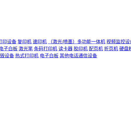
打印设备
复印机
速印机
（激光/喷墨）多功能一体机
视频监控设
电子白板
激光笔
条码打印机
读卡器
胶印机
配页机
折页机
硬盘
毁设备
热式打印机
电子白板
其他电话通信设备