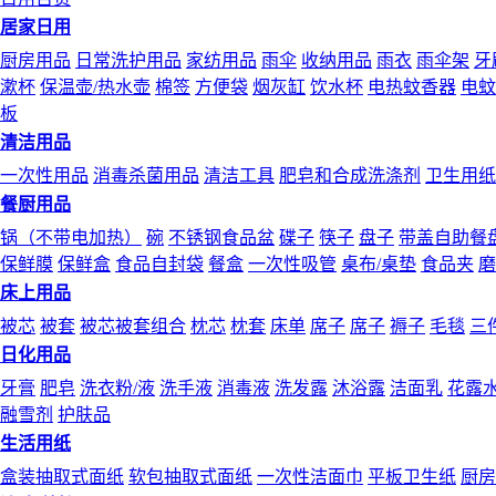
居家日用
厨房用品
日常洗护用品
家纺用品
雨伞
收纳用品
雨衣
雨伞架
牙
漱杯
保温壶/热水壶
棉签
方便袋
烟灰缸
饮水杯
电热蚊香器
电蚊
板
清洁用品
一次性用品
消毒杀菌用品
清洁工具
肥皂和合成洗涤剂
卫生用纸
餐厨用品
锅（不带电加热）
碗
不锈钢食品盆
碟子
筷子
盘子
带盖自助餐
保鲜膜
保鲜盒
食品自封袋
餐盒
一次性吸管
桌布/桌垫
食品夹
磨
床上用品
被芯
被套
被芯被套组合
枕芯
枕套
床单
席子
席子
褥子
毛毯
三
日化用品
牙膏
肥皂
洗衣粉/液
洗手液
消毒液
洗发露
沐浴露
洁面乳
花露
融雪剂
护肤品
生活用纸
盒装抽取式面纸
软包抽取式面纸
一次性洁面巾
平板卫生纸
厨房