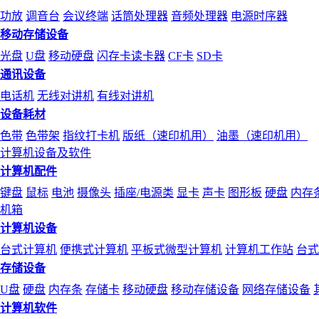
功放
调音台
会议终端
话筒处理器
音频处理器
电源时序器
移动存储设备
光盘
U盘
移动硬盘
闪存卡读卡器
CF卡
SD卡
通讯设备
电话机
无线对讲机
有线对讲机
设备耗材
色带
色带架
指纹打卡机
版纸（速印机用）
油墨（速印机用）
计算机设备及软件
计算机配件
键盘
鼠标
电池
摄像头
插座/电源类
显卡
声卡
图形板
硬盘
内存
机箱
计算机设备
台式计算机
便携式计算机
平板式微型计算机
计算机工作站
台式
存储设备
U盘
硬盘
内存条
存储卡
移动硬盘
移动存储设备
网络存储设备
计算机软件