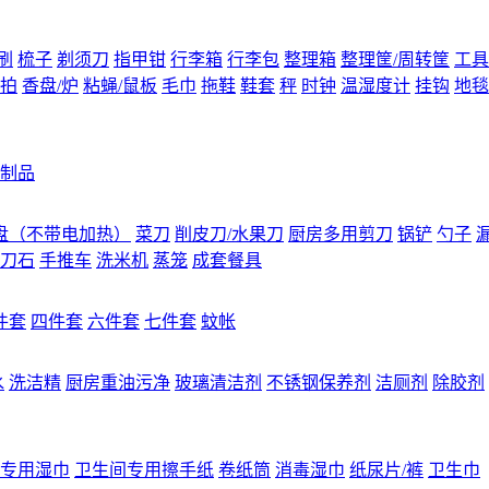
刷
梳子
剃须刀
指甲钳
行李箱
行李包
整理箱
整理筐/周转筐
工具
拍
香盘/炉
粘蝇/鼠板
毛巾
拖鞋
鞋套
秤
时钟
温湿度计
挂钩
地毯
制品
盘（不带电加热）
菜刀
削皮刀/水果刀
厨房多用剪刀
锅铲
勺子
刀石
手推车
洗米机
蒸笼
成套餐具
件套
四件套
六件套
七件套
蚊帐
水
洗洁精
厨房重油污净
玻璃清洁剂
不锈钢保养剂
洁厕剂
除胶剂
专用湿巾
卫生间专用擦手纸
卷纸筒
消毒湿巾
纸尿片/裤
卫生巾