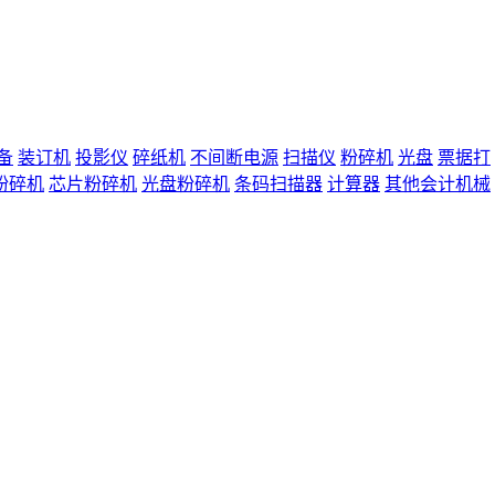
备
装订机
投影仪
碎纸机
不间断电源
扫描仪
粉碎机
光盘
票据打
粉碎机
芯片粉碎机
光盘粉碎机
条码扫描器
计算器
其他会计机械