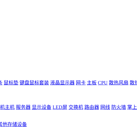
条
鼠标垫
键盘鼠标套装
液晶显示器
网卡
主板
CPU
散热风扇
散
机主机
服务器
显示设备
LED屏
交换机
路由器
网线
防火墙
掌上
其他存储设备