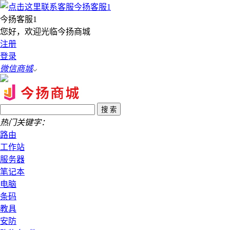
今扬客服1
您好，欢迎光临今扬商城
注册
登录
微信商城
热门关键字：
路由
工作站
服务器
笔记本
电脑
条码
教具
安防