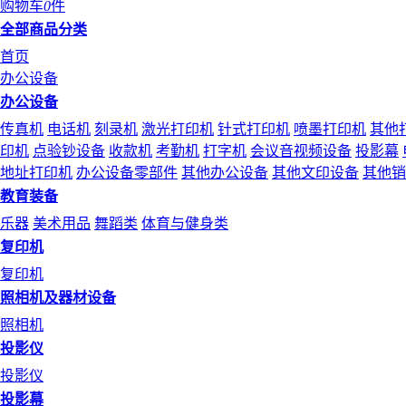
购物车
0
件
全部商品分类
首页
办公设备
办公设备
传真机
电话机
刻录机
激光打印机
针式打印机
喷墨打印机
其他
印机
点验钞设备
收款机
考勤机
打字机
会议音视频设备
投影幕
地址打印机
办公设备零部件
其他办公设备
其他文印设备
其他销
教育装备
乐器
美术用品
舞蹈类
体育与健身类
复印机
复印机
照相机及器材设备
照相机
投影仪
投影仪
投影幕