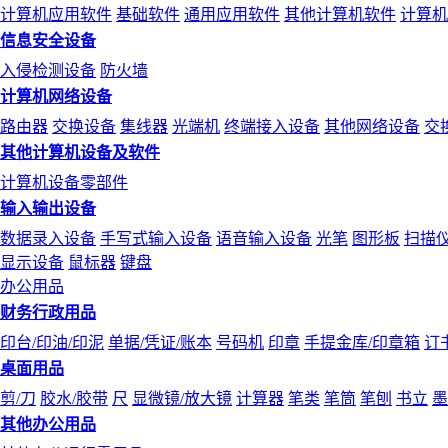
计算机应用软件
基础软件
通用应用软件
其他计算机软件
计算机
信息安全设备
入侵检测设备
防火墙
计算机网络设备
路由器
交换设备
集线器
光端机
终端接入设备
其他网络设备
交
其他计算机设备及软件
计算机设备零部件
输入输出设备
数据录入设备
手写式输入设备
语音输入设备
光笔
图形板
扫描
显示设备
鼠标器
键盘
办公用品
财务行政用品
印台/印油/印泥
单据/凭证/账本
号码机
印章
手提金库/印章箱
订
桌面用品
剪/刀
胶水/胶带
尺
显微镜/放大镜
计算器
笔类
笔筒
笔刨
书立
墨
其他办公用品