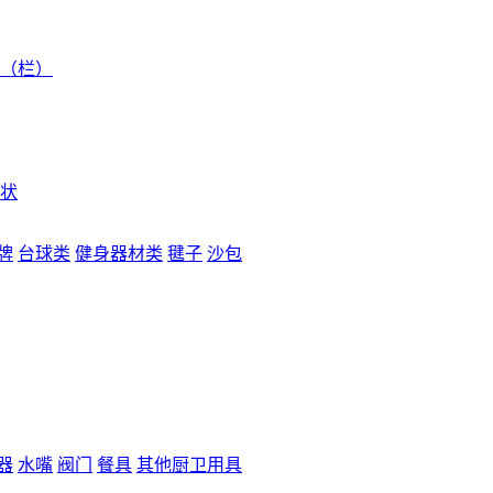
（栏）
状
牌
台球类
健身器材类
毽子
沙包
器
水嘴
阀门
餐具
其他厨卫用具