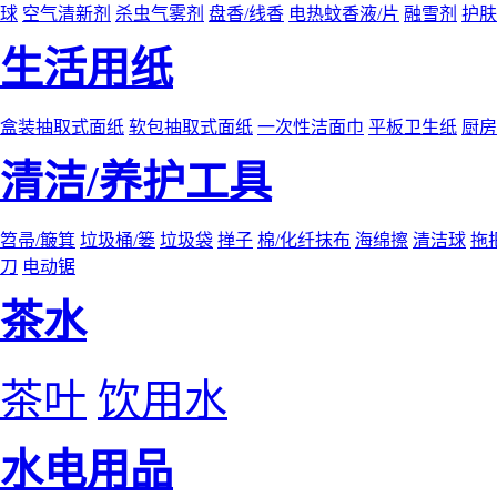
球
空气清新剂
杀虫气雾剂
盘香/线香
电热蚊香液/片
融雪剂
护肤
生活用纸
盒装抽取式面纸
软包抽取式面纸
一次性洁面巾
平板卫生纸
厨房
清洁/养护工具
笤帚/簸箕
垃圾桶/篓
垃圾袋
掸子
棉/化纤抹布
海绵擦
清洁球
拖
刀
电动锯
茶水
茶叶
饮用水
水电用品