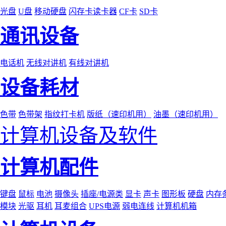
光盘
U盘
移动硬盘
闪存卡读卡器
CF卡
SD卡
通讯设备
电话机
无线对讲机
有线对讲机
设备耗材
色带
色带架
指纹打卡机
版纸（速印机用）
油墨（速印机用）
计算机设备及软件
计算机配件
键盘
鼠标
电池
摄像头
插座/电源类
显卡
声卡
图形板
硬盘
内存
模块
光驱
耳机
耳麦组合
UPS电源
弱电连线
计算机机箱