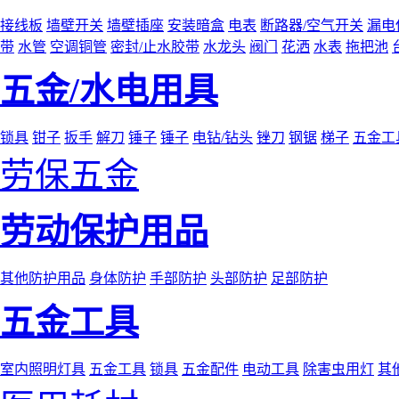
接线板
墙壁开关
墙壁插座
安装暗盒
电表
断路器/空气开关
漏电
带
水管
空调铜管
密封/止水胶带
水龙头
阀门
花洒
水表
拖把池
五金/水电用具
锁具
钳子
扳手
解刀
锤子
锤子
电钻/钻头
锉刀
钢锯
梯子
五金工
劳保五金
劳动保护用品
其他防护用品
身体防护
手部防护
头部防护
足部防护
五金工具
室内照明灯具
五金工具
锁具
五金配件
电动工具
除害虫用灯
其