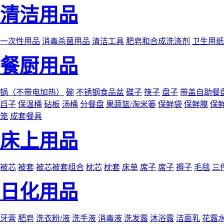
清洁用品
一次性用品
消毒杀菌用品
清洁工具
肥皂和合成洗涤剂
卫生用纸
餐厨用品
锅（不带电加热）
碗
不锈钢食品盆
碟子
筷子
盘子
带盖自助餐
舀子
保温桶
砧板
汤桶
分餐盘
果蔬篮/淘米篓
保鲜袋
保鲜膜
保
笼
成套餐具
床上用品
被芯
被套
被芯被套组合
枕芯
枕套
床单
席子
席子
褥子
毛毯
三
日化用品
牙膏
肥皂
洗衣粉/液
洗手液
消毒液
洗发露
沐浴露
洁面乳
花露