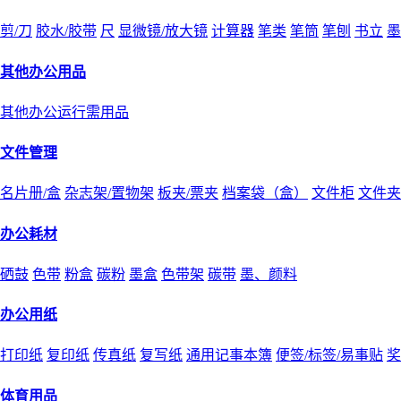
剪/刀
胶水/胶带
尺
显微镜/放大镜
计算器
笔类
笔筒
笔刨
书立
墨
其他办公用品
其他办公运行需用品
文件管理
名片册/盒
杂志架/置物架
板夹/票夹
档案袋（盒）
文件柜
文件夹
办公耗材
硒鼓
色带
粉盒
碳粉
墨盒
色带架
碳带
墨、颜料
办公用纸
打印纸
复印纸
传真纸
复写纸
通用记事本簿
便签/标签/易事贴
奖
体育用品