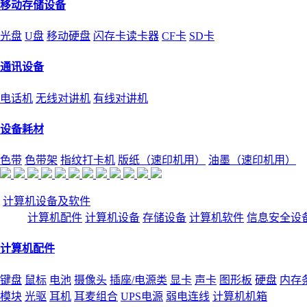
移动存储设备
光盘
U盘
移动硬盘
闪存卡读卡器
CF卡
SD卡
通讯设备
电话机
无线对讲机
有线对讲机
设备耗材
色带
色带架
指纹打卡机
版纸（速印机用）
油墨（速印机用）
计算机设备及软件
计算机配件
计算机设备
存储设备
计算机软件
信息安全设
计算机配件
键盘
鼠标
电池
摄像头
插座/电源类
显卡
声卡
图形板
硬盘
内存
模块
光驱
耳机
耳麦组合
UPS电源
弱电连线
计算机机箱