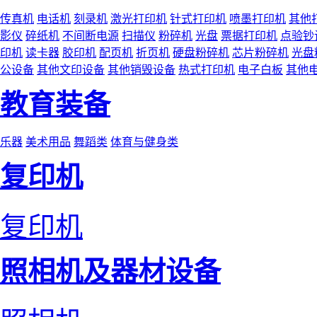
传真机
电话机
刻录机
激光打印机
针式打印机
喷墨打印机
其他
影仪
碎纸机
不间断电源
扫描仪
粉碎机
光盘
票据打印机
点验钞
印机
读卡器
胶印机
配页机
折页机
硬盘粉碎机
芯片粉碎机
光盘
公设备
其他文印设备
其他销毁设备
热式打印机
电子白板
其他
教育装备
乐器
美术用品
舞蹈类
体育与健身类
复印机
复印机
照相机及器材设备