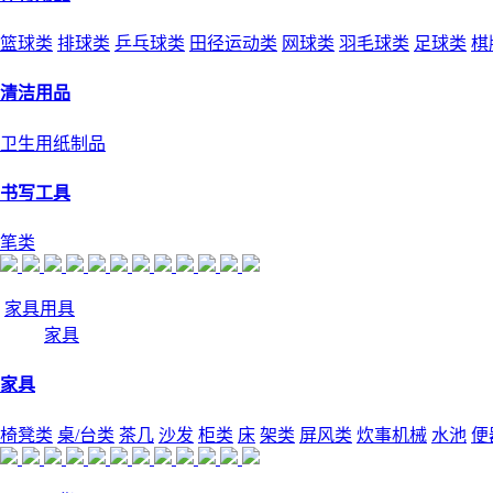
篮球类
排球类
乒乓球类
田径运动类
网球类
羽毛球类
足球类
棋
清洁用品
卫生用纸制品
书写工具
笔类
家具用具
家具
家具
椅凳类
桌/台类
茶几
沙发
柜类
床
架类
屏风类
炊事机械
水池
便