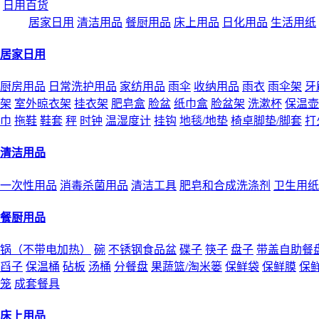
日用百货
居家日用
清洁用品
餐厨用品
床上用品
日化用品
生活用纸
居家日用
厨房用品
日常洗护用品
家纺用品
雨伞
收纳用品
雨衣
雨伞架
牙
架
室外晾衣架
挂衣架
肥皂盒
脸盆
纸巾盒
脸盆架
洗漱杯
保温壶
巾
拖鞋
鞋套
秤
时钟
温湿度计
挂钩
地毯/地垫
椅卓脚垫/脚套
打
清洁用品
一次性用品
消毒杀菌用品
清洁工具
肥皂和合成洗涤剂
卫生用纸
餐厨用品
锅（不带电加热）
碗
不锈钢食品盆
碟子
筷子
盘子
带盖自助餐
舀子
保温桶
砧板
汤桶
分餐盘
果蔬篮/淘米篓
保鲜袋
保鲜膜
保
笼
成套餐具
床上用品