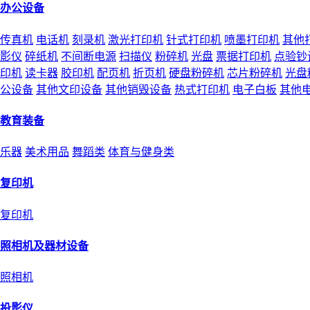
办公设备
传真机
电话机
刻录机
激光打印机
针式打印机
喷墨打印机
其他
影仪
碎纸机
不间断电源
扫描仪
粉碎机
光盘
票据打印机
点验钞
印机
读卡器
胶印机
配页机
折页机
硬盘粉碎机
芯片粉碎机
光盘
公设备
其他文印设备
其他销毁设备
热式打印机
电子白板
其他
教育装备
乐器
美术用品
舞蹈类
体育与健身类
复印机
复印机
照相机及器材设备
照相机
投影仪