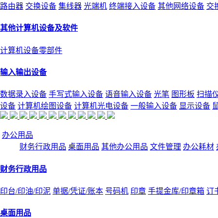
路由器
交换设备
集线器
光端机
终端接入设备
其他网络设备
交
其他计算机设备及软件
计算机设备零部件
输入输出设备
数据录入设备
手写式输入设备
语音输入设备
光笔
图形板
扫描
设备
计算机绘图设备
计算机光电设备
一般输入设备
显示设备
办公用品
财务行政用品
桌面用品
其他办公用品
文件管理
办公耗材
财务行政用品
印台/印油/印泥
单据/凭证/账本
号码机
印章
手提金库/印章箱
订
桌面用品