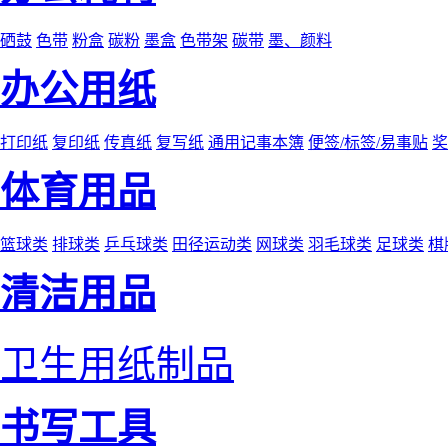
硒鼓
色带
粉盒
碳粉
墨盒
色带架
碳带
墨、颜料
办公用纸
打印纸
复印纸
传真纸
复写纸
通用记事本簿
便签/标签/易事贴
奖
体育用品
篮球类
排球类
乒乓球类
田径运动类
网球类
羽毛球类
足球类
棋
清洁用品
卫生用纸制品
书写工具