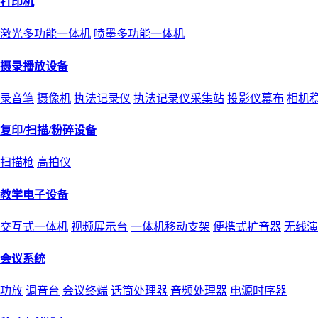
打印机
激光多功能一体机
喷墨多功能一体机
摄录播放设备
录音笔
摄像机
执法记录仪
执法记录仪采集站
投影仪幕布
相机
复印/扫描/粉碎设备
扫描枪
高拍仪
教学电子设备
交互式一体机
视频展示台
一体机移动支架
便携式扩音器
无线演
会议系统
功放
调音台
会议终端
话筒处理器
音频处理器
电源时序器