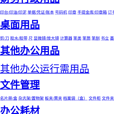
印台/印油/印泥
单据/凭证/账本
号码机
印章
手提金库/印章箱
订
桌面用品
剪/刀
胶水/胶带
尺
显微镜/放大镜
计算器
笔类
笔筒
笔刨
书立
墨
其他办公用品
其他办公运行需用品
文件管理
名片册/盒
杂志架/置物架
板夹/票夹
档案袋（盒）
文件柜
文件夹
办公耗材