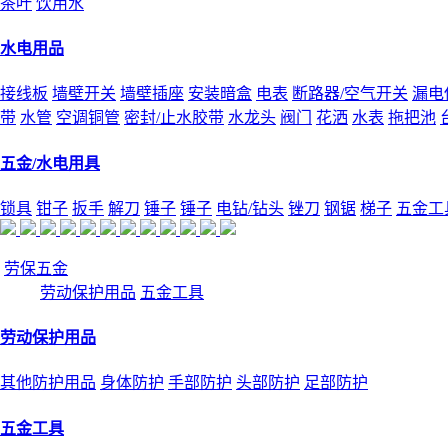
茶叶
饮用水
水电用品
接线板
墙壁开关
墙壁插座
安装暗盒
电表
断路器/空气开关
漏电
带
水管
空调铜管
密封/止水胶带
水龙头
阀门
花洒
水表
拖把池
五金/水电用具
锁具
钳子
扳手
解刀
锤子
锤子
电钻/钻头
锉刀
钢锯
梯子
五金工
劳保五金
劳动保护用品
五金工具
劳动保护用品
其他防护用品
身体防护
手部防护
头部防护
足部防护
五金工具