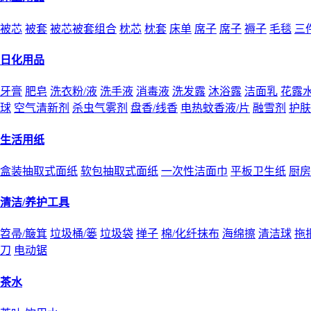
被芯
被套
被芯被套组合
枕芯
枕套
床单
席子
席子
褥子
毛毯
三
日化用品
牙膏
肥皂
洗衣粉/液
洗手液
消毒液
洗发露
沐浴露
洁面乳
花露
球
空气清新剂
杀虫气雾剂
盘香/线香
电热蚊香液/片
融雪剂
护肤
生活用纸
盒装抽取式面纸
软包抽取式面纸
一次性洁面巾
平板卫生纸
厨房
清洁/养护工具
笤帚/簸箕
垃圾桶/篓
垃圾袋
掸子
棉/化纤抹布
海绵擦
清洁球
拖
刀
电动锯
茶水