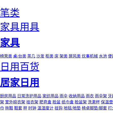
笔类
家具用具
家具
椅凳类
桌/台类
茶几
沙发
柜类
床
架类
屏风类
炊事机械
水池
便
日用百货
居家日用
厨房用品
日常洗护用品
家纺用品
雨伞
收纳用品
雨衣
雨伞架
牙
架
室外晾衣架
挂衣架
肥皂盒
脸盆
纸巾盒
脸盆架
洗漱杯
保温壶
巾
拖鞋
鞋套
秤
时钟
温湿度计
挂钩
地毯/地垫
椅卓脚垫/脚套
打