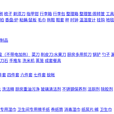
刷
梳子
剃须刀
指甲钳
行李箱
行李包
整理箱
整理筐/周转筐
工具
拍
香盘/炉
粘蝇/鼠板
毛巾
拖鞋
鞋套
秤
时钟
温湿度计
挂钩
地毯
制品
盘（不带电加热）
菜刀
削皮刀/水果刀
厨房多用剪刀
锅铲
勺子
刀石
手推车
洗米机
蒸笼
成套餐具
件套
四件套
六件套
七件套
蚊帐
水
洗洁精
厨房重油污净
玻璃清洁剂
不锈钢保养剂
洁厕剂
除胶剂
专用湿巾
卫生间专用擦手纸
卷纸筒
消毒湿巾
纸尿片/裤
卫生巾