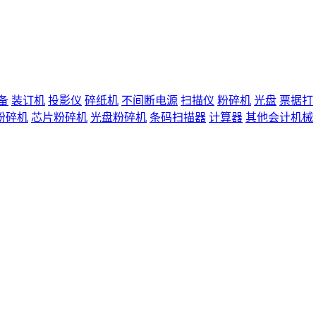
备
装订机
投影仪
碎纸机
不间断电源
扫描仪
粉碎机
光盘
票据打
粉碎机
芯片粉碎机
光盘粉碎机
条码扫描器
计算器
其他会计机械