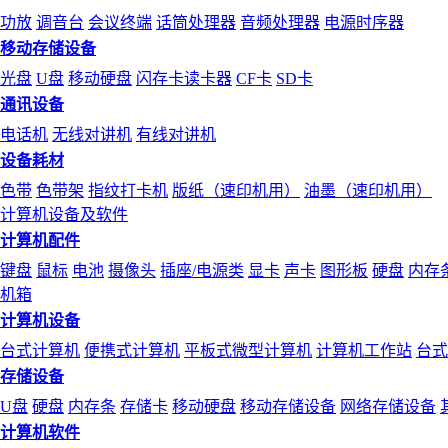
功放
调音台
会议终端
话筒处理器
音频处理器
电源时序器
移动存储设备
光盘
U盘
移动硬盘
闪存卡读卡器
CF卡
SD卡
通讯设备
电话机
无线对讲机
有线对讲机
设备耗材
色带
色带架
指纹打卡机
版纸（速印机用）
油墨（速印机用）
计算机设备及软件
计算机配件
键盘
鼠标
电池
摄像头
插座/电源类
显卡
声卡
图形板
硬盘
内存
机箱
计算机设备
台式计算机
便携式计算机
平板式微型计算机
计算机工作站
台式
存储设备
U盘
硬盘
内存条
存储卡
移动硬盘
移动存储设备
网络存储设备
计算机软件