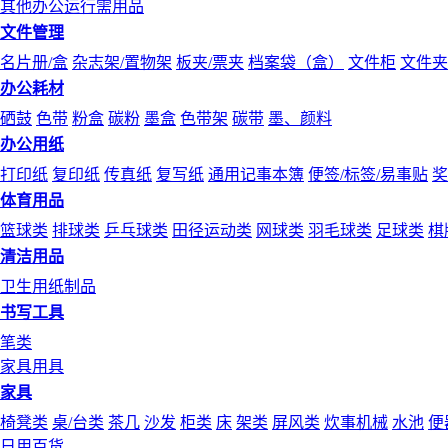
其他办公运行需用品
文件管理
名片册/盒
杂志架/置物架
板夹/票夹
档案袋（盒）
文件柜
文件夹
办公耗材
硒鼓
色带
粉盒
碳粉
墨盒
色带架
碳带
墨、颜料
办公用纸
打印纸
复印纸
传真纸
复写纸
通用记事本簿
便签/标签/易事贴
奖
体育用品
篮球类
排球类
乒乓球类
田径运动类
网球类
羽毛球类
足球类
棋
清洁用品
卫生用纸制品
书写工具
笔类
家具用具
家具
椅凳类
桌/台类
茶几
沙发
柜类
床
架类
屏风类
炊事机械
水池
便
日用百货