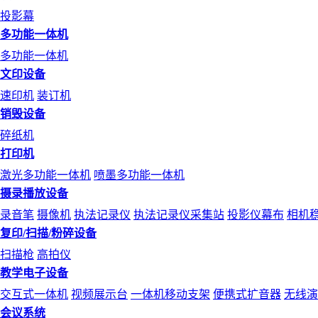
投影幕
多功能一体机
多功能一体机
文印设备
速印机
装订机
销毁设备
碎纸机
打印机
激光多功能一体机
喷墨多功能一体机
摄录播放设备
录音笔
摄像机
执法记录仪
执法记录仪采集站
投影仪幕布
相机
复印/扫描/粉碎设备
扫描枪
高拍仪
教学电子设备
交互式一体机
视频展示台
一体机移动支架
便携式扩音器
无线演
会议系统