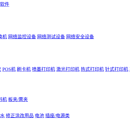
软件
换机
网络监控设备
网络测试设备
网络安全设备
仪
POS机
刷卡机
喷墨打印机
激光打印机
热式打印机
针式打印机
书机
板夹/票夹
水
修正涂改用品
电池
插座/电源类