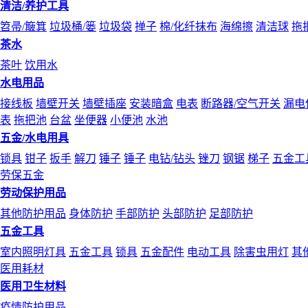
清洁/养护工具
笤帚/簸箕
垃圾桶/篓
垃圾袋
掸子
棉/化纤抹布
海绵擦
清洁球
拖
茶水
茶叶
饮用水
水电用品
接线板
墙壁开关
墙壁插座
安装暗盒
电表
断路器/空气开关
漏电
表
拖把池
台盆
坐便器
小便池
水池
五金/水电用具
锁具
钳子
扳手
解刀
锤子
锤子
电钻/钻头
锉刀
钢锯
梯子
五金工
劳保五金
劳动保护用品
其他防护用品
身体防护
手部防护
头部防护
足部防护
五金工具
室内照明灯具
五金工具
锁具
五金配件
电动工具
除害虫用灯
其
医用耗材
医用卫生材料
疫情防护用品