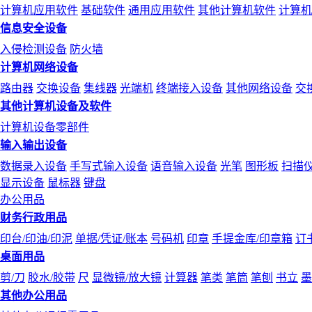
计算机应用软件
基础软件
通用应用软件
其他计算机软件
计算机
信息安全设备
入侵检测设备
防火墙
计算机网络设备
路由器
交换设备
集线器
光端机
终端接入设备
其他网络设备
交
其他计算机设备及软件
计算机设备零部件
输入输出设备
数据录入设备
手写式输入设备
语音输入设备
光笔
图形板
扫描
显示设备
鼠标器
键盘
办公用品
财务行政用品
印台/印油/印泥
单据/凭证/账本
号码机
印章
手提金库/印章箱
订
桌面用品
剪/刀
胶水/胶带
尺
显微镜/放大镜
计算器
笔类
笔筒
笔刨
书立
墨
其他办公用品