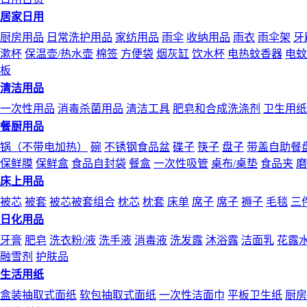
居家日用
厨房用品
日常洗护用品
家纺用品
雨伞
收纳用品
雨衣
雨伞架
牙
漱杯
保温壶/热水壶
棉签
方便袋
烟灰缸
饮水杯
电热蚊香器
电蚊
板
清洁用品
一次性用品
消毒杀菌用品
清洁工具
肥皂和合成洗涤剂
卫生用纸
餐厨用品
锅（不带电加热）
碗
不锈钢食品盆
碟子
筷子
盘子
带盖自助餐
保鲜膜
保鲜盒
食品自封袋
餐盒
一次性吸管
桌布/桌垫
食品夹
磨
床上用品
被芯
被套
被芯被套组合
枕芯
枕套
床单
席子
席子
褥子
毛毯
三
日化用品
牙膏
肥皂
洗衣粉/液
洗手液
消毒液
洗发露
沐浴露
洁面乳
花露
融雪剂
护肤品
生活用纸
盒装抽取式面纸
软包抽取式面纸
一次性洁面巾
平板卫生纸
厨房