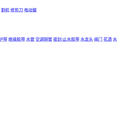
割机
修剪刀
电动锯
护带
绝缘胶带
水管
空调铜管
密封/止水胶带
水龙头
阀门
花洒
水