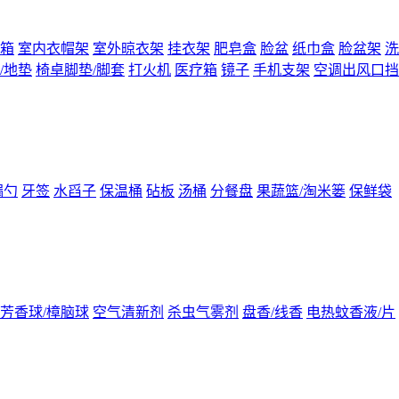
箱
室内衣帽架
室外晾衣架
挂衣架
肥皂盒
脸盆
纸巾盒
脸盆架
洗
/地垫
椅卓脚垫/脚套
打火机
医疗箱
镜子
手机支架
空调出风口挡
漏勺
牙签
水舀子
保温桶
砧板
汤桶
分餐盘
果蔬篮/淘米篓
保鲜袋
芳香球/樟脑球
空气清新剂
杀虫气雾剂
盘香/线香
电热蚊香液/片