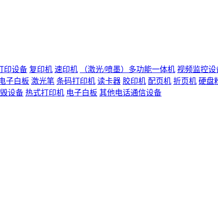
打印设备
复印机
速印机
（激光/喷墨）多功能一体机
视频监控设
电子白板
激光笔
条码打印机
读卡器
胶印机
配页机
折页机
硬盘
毁设备
热式打印机
电子白板
其他电话通信设备