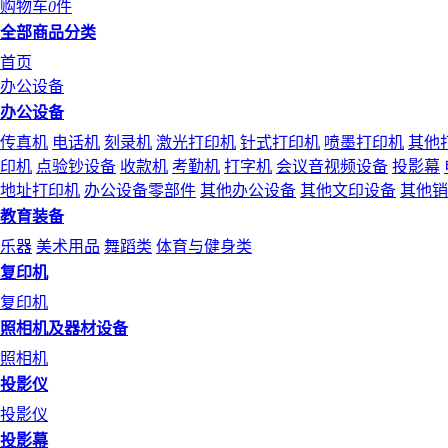
购物车
0
件
全部商品分类
首页
办公设备
办公设备
传真机
电话机
刻录机
激光打印机
针式打印机
喷墨打印机
其他
印机
点验钞设备
收款机
考勤机
打字机
会议音视频设备
投影幕
地址打印机
办公设备零部件
其他办公设备
其他文印设备
其他销
教育装备
乐器
美术用品
舞蹈类
体育与健身类
复印机
复印机
照相机及器材设备
照相机
投影仪
投影仪
投影幕