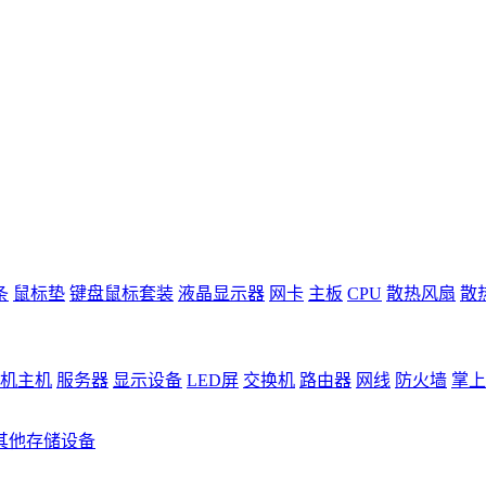
条
鼠标垫
键盘鼠标套装
液晶显示器
网卡
主板
CPU
散热风扇
散
机主机
服务器
显示设备
LED屏
交换机
路由器
网线
防火墙
掌上
其他存储设备