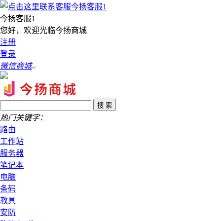
今扬客服1
您好，欢迎光临今扬商城
注册
登录
微信商城
热门关键字：
路由
工作站
服务器
笔记本
电脑
条码
教具
安防