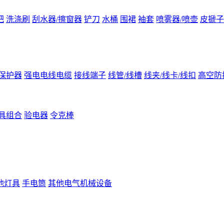
把
洗涤刷
刮水器/擦窗器
铲刀
水桶
围裙
袖套
喷雾器/喷壶
皮搋子
保护器
强电电线电缆
接线端子
线管/线槽
线夹/线卡/线扣
高空防
具组合
验电器
令克棒
他灯具
手电筒
其他电气机械设备