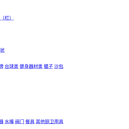
（栏）
状
牌
台球类
健身器材类
毽子
沙包
器
水嘴
阀门
餐具
其他厨卫用具