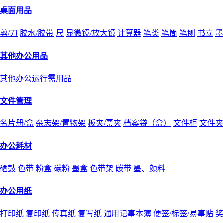
桌面用品
剪/刀
胶水/胶带
尺
显微镜/放大镜
计算器
笔类
笔筒
笔刨
书立
墨
其他办公用品
其他办公运行需用品
文件管理
名片册/盒
杂志架/置物架
板夹/票夹
档案袋（盒）
文件柜
文件夹
办公耗材
硒鼓
色带
粉盒
碳粉
墨盒
色带架
碳带
墨、颜料
办公用纸
打印纸
复印纸
传真纸
复写纸
通用记事本簿
便签/标签/易事贴
奖