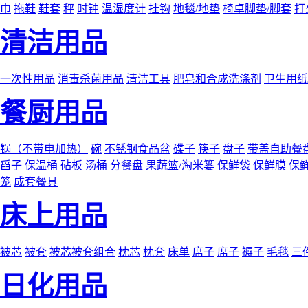
巾
拖鞋
鞋套
秤
时钟
温湿度计
挂钩
地毯/地垫
椅卓脚垫/脚套
打
清洁用品
一次性用品
消毒杀菌用品
清洁工具
肥皂和合成洗涤剂
卫生用纸
餐厨用品
锅（不带电加热）
碗
不锈钢食品盆
碟子
筷子
盘子
带盖自助餐
舀子
保温桶
砧板
汤桶
分餐盘
果蔬篮/淘米篓
保鲜袋
保鲜膜
保
笼
成套餐具
床上用品
被芯
被套
被芯被套组合
枕芯
枕套
床单
席子
席子
褥子
毛毯
三
日化用品