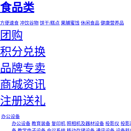
食品类
方便速食
冲饮谷物
饼干/糕点
果脯蜜饯
休闲食品
健康营养品
团购
积分兑换
品牌专卖
商城资讯
注册送礼
办公设备
办公设备
教育装备
复印机
照相机及器材设备
投影仪
投影
备
教学电子设备
会议系统
移动存储设备
通讯设备
设备耗