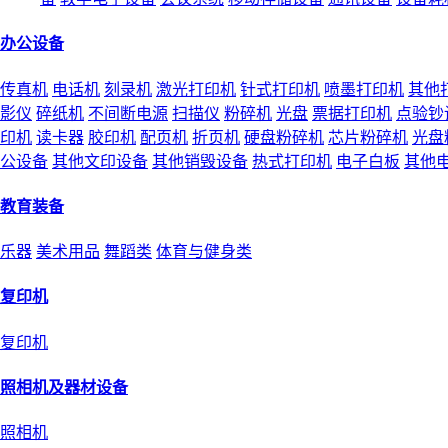
办公设备
传真机
电话机
刻录机
激光打印机
针式打印机
喷墨打印机
其他
影仪
碎纸机
不间断电源
扫描仪
粉碎机
光盘
票据打印机
点验钞
印机
读卡器
胶印机
配页机
折页机
硬盘粉碎机
芯片粉碎机
光盘
公设备
其他文印设备
其他销毁设备
热式打印机
电子白板
其他
教育装备
乐器
美术用品
舞蹈类
体育与健身类
复印机
复印机
照相机及器材设备
照相机