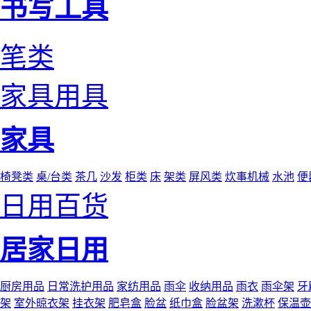
书写工具
笔类
家具用具
家具
椅凳类
桌/台类
茶几
沙发
柜类
床
架类
屏风类
炊事机械
水池
便
日用百货
居家日用
厨房用品
日常洗护用品
家纺用品
雨伞
收纳用品
雨衣
雨伞架
牙
架
室外晾衣架
挂衣架
肥皂盒
脸盆
纸巾盒
脸盆架
洗漱杯
保温壶