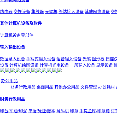
路由器
交换设备
集线器
光端机
终端接入设备
其他网络设备
交
其他计算机设备及软件
计算机设备零部件
输入输出设备
数据录入设备
手写式输入设备
语音输入设备
光笔
图形板
扫描
设备
计算机绘图设备
计算机光电设备
一般输入设备
显示设备
办公用品
财务行政用品
桌面用品
其他办公用品
文件管理
办公耗材
财务行政用品
印台/印油/印泥
单据/凭证/账本
号码机
印章
手提金库/印章箱
订