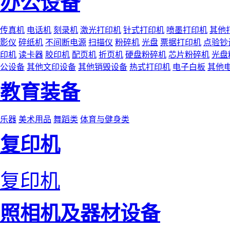
办公设备
传真机
电话机
刻录机
激光打印机
针式打印机
喷墨打印机
其他
影仪
碎纸机
不间断电源
扫描仪
粉碎机
光盘
票据打印机
点验钞
印机
读卡器
胶印机
配页机
折页机
硬盘粉碎机
芯片粉碎机
光盘
公设备
其他文印设备
其他销毁设备
热式打印机
电子白板
其他
教育装备
乐器
美术用品
舞蹈类
体育与健身类
复印机
复印机
照相机及器材设备