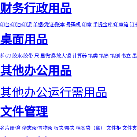
财务行政用品
印台/印油/印泥
单据/凭证/账本
号码机
印章
手提金库/印章箱
订
桌面用品
剪/刀
胶水/胶带
尺
显微镜/放大镜
计算器
笔类
笔筒
笔刨
书立
墨
其他办公用品
其他办公运行需用品
文件管理
名片册/盒
杂志架/置物架
板夹/票夹
档案袋（盒）
文件柜
文件夹