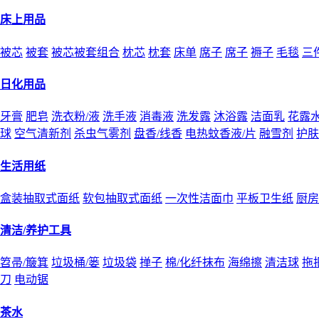
床上用品
被芯
被套
被芯被套组合
枕芯
枕套
床单
席子
席子
褥子
毛毯
三
日化用品
牙膏
肥皂
洗衣粉/液
洗手液
消毒液
洗发露
沐浴露
洁面乳
花露
球
空气清新剂
杀虫气雾剂
盘香/线香
电热蚊香液/片
融雪剂
护肤
生活用纸
盒装抽取式面纸
软包抽取式面纸
一次性洁面巾
平板卫生纸
厨房
清洁/养护工具
笤帚/簸箕
垃圾桶/篓
垃圾袋
掸子
棉/化纤抹布
海绵擦
清洁球
拖
刀
电动锯
茶水