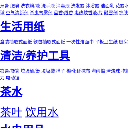
牙膏
肥皂
洗衣粉/液
洗手液
消毒液
洗发露
沐浴露
洁面乳
花露
球
空气清新剂
杀虫气雾剂
盘香/线香
电热蚊香液/片
融雪剂
护肤
生活用纸
盒装抽取式面纸
软包抽取式面纸
一次性洁面巾
平板卫生纸
厨房
清洁/养护工具
笤帚/簸箕
垃圾桶/篓
垃圾袋
掸子
棉/化纤抹布
海绵擦
清洁球
拖
刀
电动锯
茶水
茶叶
饮用水