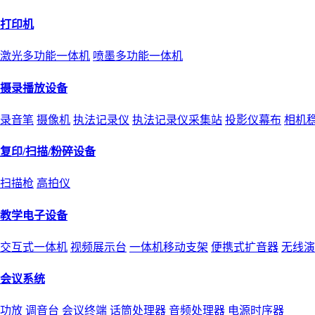
打印机
激光多功能一体机
喷墨多功能一体机
摄录播放设备
录音笔
摄像机
执法记录仪
执法记录仪采集站
投影仪幕布
相机
复印/扫描/粉碎设备
扫描枪
高拍仪
教学电子设备
交互式一体机
视频展示台
一体机移动支架
便携式扩音器
无线演
会议系统
功放
调音台
会议终端
话筒处理器
音频处理器
电源时序器