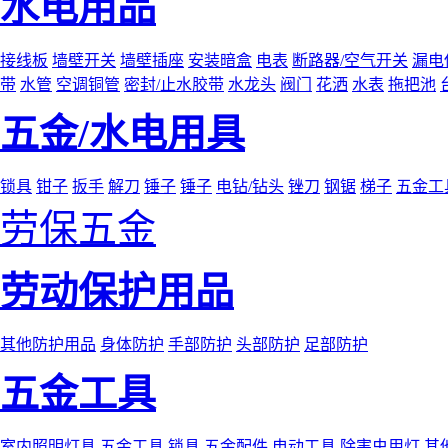
水电用品
接线板
墙壁开关
墙壁插座
安装暗盒
电表
断路器/空气开关
漏电
带
水管
空调铜管
密封/止水胶带
水龙头
阀门
花洒
水表
拖把池
五金/水电用具
锁具
钳子
扳手
解刀
锤子
锤子
电钻/钻头
锉刀
钢锯
梯子
五金工
劳保五金
劳动保护用品
其他防护用品
身体防护
手部防护
头部防护
足部防护
五金工具
室内照明灯具
五金工具
锁具
五金配件
电动工具
除害虫用灯
其