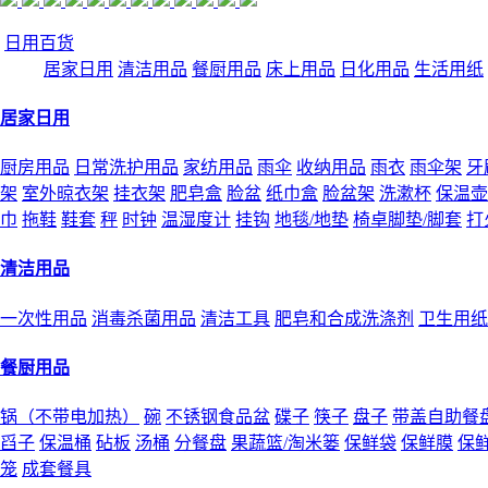
日用百货
居家日用
清洁用品
餐厨用品
床上用品
日化用品
生活用纸
居家日用
厨房用品
日常洗护用品
家纺用品
雨伞
收纳用品
雨衣
雨伞架
牙
架
室外晾衣架
挂衣架
肥皂盒
脸盆
纸巾盒
脸盆架
洗漱杯
保温壶
巾
拖鞋
鞋套
秤
时钟
温湿度计
挂钩
地毯/地垫
椅卓脚垫/脚套
打
清洁用品
一次性用品
消毒杀菌用品
清洁工具
肥皂和合成洗涤剂
卫生用纸
餐厨用品
锅（不带电加热）
碗
不锈钢食品盆
碟子
筷子
盘子
带盖自助餐
舀子
保温桶
砧板
汤桶
分餐盘
果蔬篮/淘米篓
保鲜袋
保鲜膜
保
笼
成套餐具