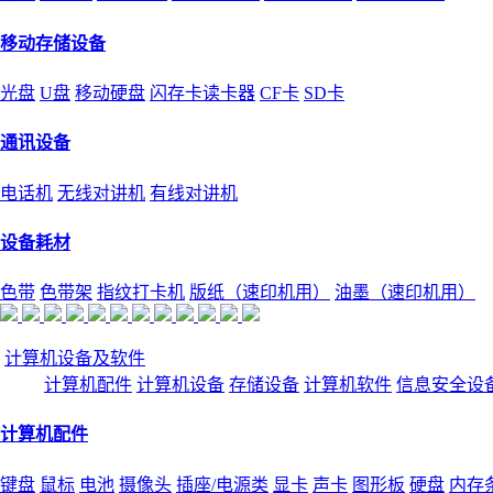
移动存储设备
光盘
U盘
移动硬盘
闪存卡读卡器
CF卡
SD卡
通讯设备
电话机
无线对讲机
有线对讲机
设备耗材
色带
色带架
指纹打卡机
版纸（速印机用）
油墨（速印机用）
计算机设备及软件
计算机配件
计算机设备
存储设备
计算机软件
信息安全设
计算机配件
键盘
鼠标
电池
摄像头
插座/电源类
显卡
声卡
图形板
硬盘
内存