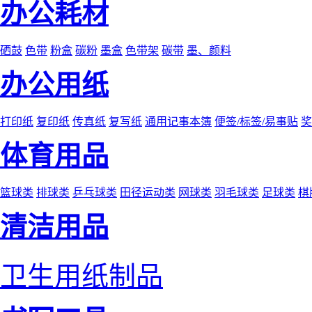
办公耗材
硒鼓
色带
粉盒
碳粉
墨盒
色带架
碳带
墨、颜料
办公用纸
打印纸
复印纸
传真纸
复写纸
通用记事本簿
便签/标签/易事贴
奖
体育用品
篮球类
排球类
乒乓球类
田径运动类
网球类
羽毛球类
足球类
棋
清洁用品
卫生用纸制品