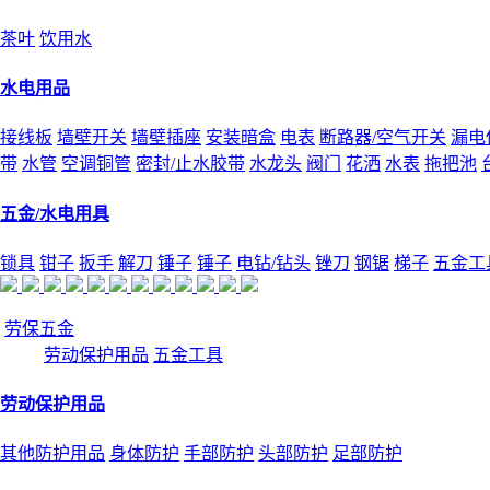
茶叶
饮用水
水电用品
接线板
墙壁开关
墙壁插座
安装暗盒
电表
断路器/空气开关
漏电
带
水管
空调铜管
密封/止水胶带
水龙头
阀门
花洒
水表
拖把池
五金/水电用具
锁具
钳子
扳手
解刀
锤子
锤子
电钻/钻头
锉刀
钢锯
梯子
五金工
劳保五金
劳动保护用品
五金工具
劳动保护用品
其他防护用品
身体防护
手部防护
头部防护
足部防护