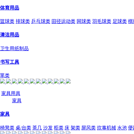
体育用品
篮球类
排球类
乒乓球类
田径运动类
网球类
羽毛球类
足球类
棋
清洁用品
卫生用纸制品
书写工具
笔类
家具用具
家具
家具
椅凳类
桌/台类
茶几
沙发
柜类
床
架类
屏风类
炊事机械
水池
便