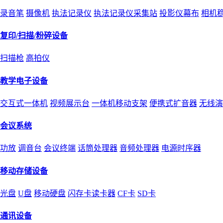
录音笔
摄像机
执法记录仪
执法记录仪采集站
投影仪幕布
相机
复印/扫描/粉碎设备
扫描枪
高拍仪
教学电子设备
交互式一体机
视频展示台
一体机移动支架
便携式扩音器
无线演
会议系统
功放
调音台
会议终端
话筒处理器
音频处理器
电源时序器
移动存储设备
光盘
U盘
移动硬盘
闪存卡读卡器
CF卡
SD卡
通讯设备