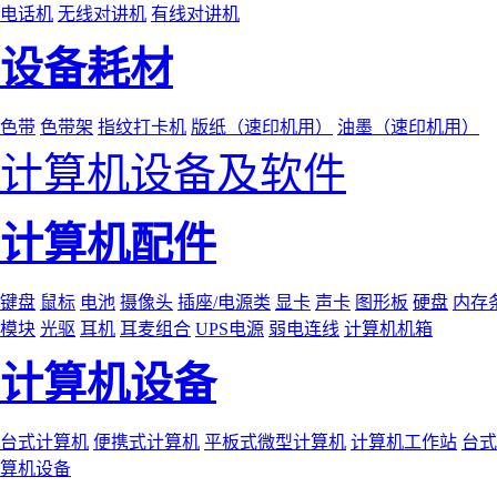
电话机
无线对讲机
有线对讲机
设备耗材
色带
色带架
指纹打卡机
版纸（速印机用）
油墨（速印机用）
计算机设备及软件
计算机配件
键盘
鼠标
电池
摄像头
插座/电源类
显卡
声卡
图形板
硬盘
内存
模块
光驱
耳机
耳麦组合
UPS电源
弱电连线
计算机机箱
计算机设备
台式计算机
便携式计算机
平板式微型计算机
计算机工作站
台式
算机设备