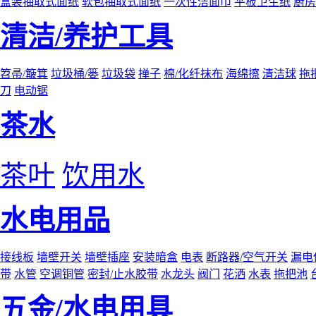
盒装抽取式面纸
软包抽取式面纸
一次性洁面巾
平板卫生纸
厨房
清洁/养护工具
笤帚/簸箕
垃圾桶/篓
垃圾袋
掸子
棉/化纤抹布
海绵擦
清洁球
拖
刀
电动锯
茶水
茶叶
饮用水
水电用品
接线板
墙壁开关
墙壁插座
安装暗盒
电表
断路器/空气开关
漏电
带
水管
空调铜管
密封/止水胶带
水龙头
阀门
花洒
水表
拖把池
五金/水电用具