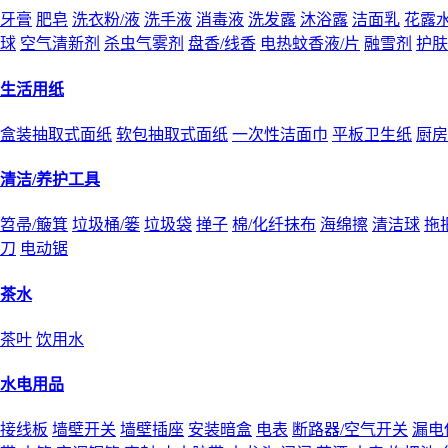
牙膏
肥皂
洗衣粉/液
洗手液
消毒液
洗发露
沐浴露
洁面乳
花露
球
空气清新剂
杀虫气雾剂
盘香/线香
电热蚊香液/片
融雪剂
护肤
生活用纸
盒装抽取式面纸
软包抽取式面纸
一次性洁面巾
平板卫生纸
厨房
清洁/养护工具
笤帚/簸箕
垃圾桶/篓
垃圾袋
掸子
棉/化纤抹布
海绵擦
清洁球
拖
刀
电动锯
茶水
茶叶
饮用水
水电用品
接线板
墙壁开关
墙壁插座
安装暗盒
电表
断路器/空气开关
漏电