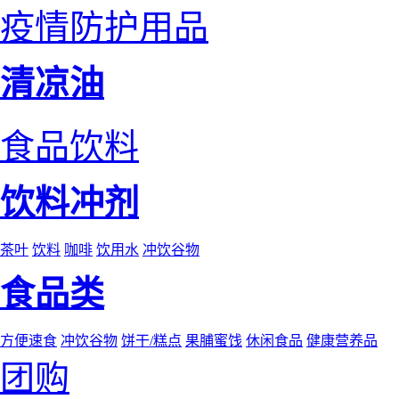
疫情防护用品
清凉油
食品饮料
饮料冲剂
茶叶
饮料
咖啡
饮用水
冲饮谷物
食品类
方便速食
冲饮谷物
饼干/糕点
果脯蜜饯
休闲食品
健康营养品
团购