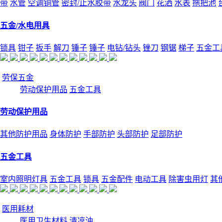
带
水管
空调铜管
密封/止水胶带
水龙头
阀门
花洒
水表
拖把池
五金/水电用具
锁具
钳子
扳手
解刀
锤子
锤子
电钻/钻头
锉刀
钢锯
梯子
五金工
劳保五金
劳动保护用品
五金工具
劳动保护用品
其他防护用品
身体防护
手部防护
头部防护
足部防护
五金工具
室内照明灯具
五金工具
锁具
五金配件
电动工具
除害虫用灯
其
医用耗材
医用卫生材料
清凉油