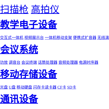
扫描枪
高拍仪
教学电子设备
交互式一体机
视频展示台
一体机移动支架
便携式扩音器
无线演
会议系统
功放
调音台
会议终端
话筒处理器
音频处理器
电源时序器
移动存储设备
光盘
U盘
移动硬盘
闪存卡读卡器
CF卡
SD卡
通讯设备