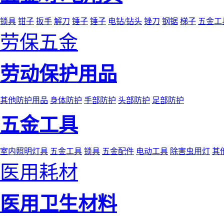
锁具
钳子
扳手
解刀
锤子
锤子
电钻/钻头
锉刀
钢锯
梯子
五金工
劳保五金
劳动保护用品
其他防护用品
身体防护
手部防护
头部防护
足部防护
五金工具
室内照明灯具
五金工具
锁具
五金配件
电动工具
除害虫用灯
其
医用耗材
医用卫生材料