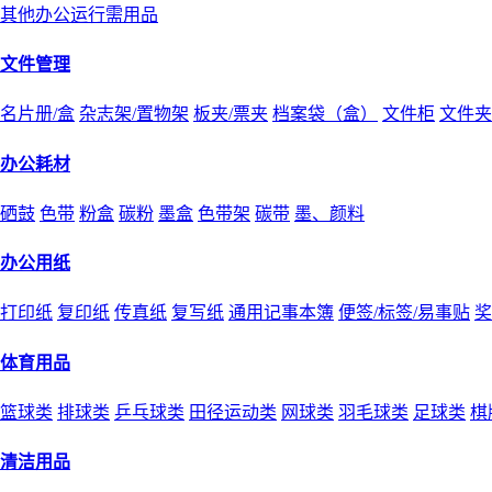
其他办公运行需用品
文件管理
名片册/盒
杂志架/置物架
板夹/票夹
档案袋（盒）
文件柜
文件夹
办公耗材
硒鼓
色带
粉盒
碳粉
墨盒
色带架
碳带
墨、颜料
办公用纸
打印纸
复印纸
传真纸
复写纸
通用记事本簿
便签/标签/易事贴
奖
体育用品
篮球类
排球类
乒乓球类
田径运动类
网球类
羽毛球类
足球类
棋
清洁用品