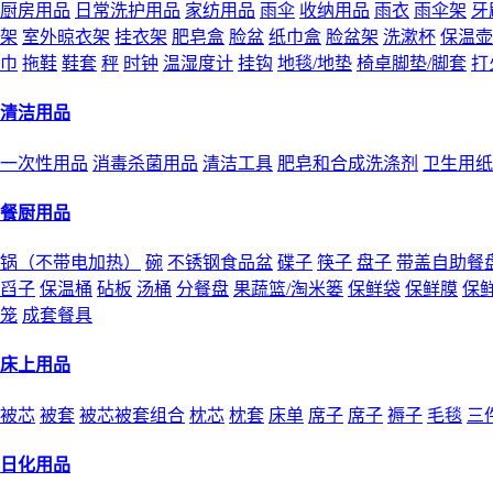
厨房用品
日常洗护用品
家纺用品
雨伞
收纳用品
雨衣
雨伞架
牙
架
室外晾衣架
挂衣架
肥皂盒
脸盆
纸巾盒
脸盆架
洗漱杯
保温壶
巾
拖鞋
鞋套
秤
时钟
温湿度计
挂钩
地毯/地垫
椅卓脚垫/脚套
打
清洁用品
一次性用品
消毒杀菌用品
清洁工具
肥皂和合成洗涤剂
卫生用纸
餐厨用品
锅（不带电加热）
碗
不锈钢食品盆
碟子
筷子
盘子
带盖自助餐
舀子
保温桶
砧板
汤桶
分餐盘
果蔬篮/淘米篓
保鲜袋
保鲜膜
保
笼
成套餐具
床上用品
被芯
被套
被芯被套组合
枕芯
枕套
床单
席子
席子
褥子
毛毯
三
日化用品