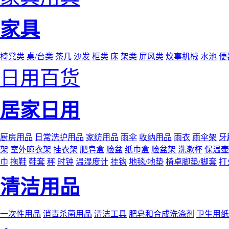
家具
椅凳类
桌/台类
茶几
沙发
柜类
床
架类
屏风类
炊事机械
水池
便
日用百货
居家日用
厨房用品
日常洗护用品
家纺用品
雨伞
收纳用品
雨衣
雨伞架
牙
架
室外晾衣架
挂衣架
肥皂盒
脸盆
纸巾盒
脸盆架
洗漱杯
保温壶
巾
拖鞋
鞋套
秤
时钟
温湿度计
挂钩
地毯/地垫
椅卓脚垫/脚套
打
清洁用品
一次性用品
消毒杀菌用品
清洁工具
肥皂和合成洗涤剂
卫生用纸