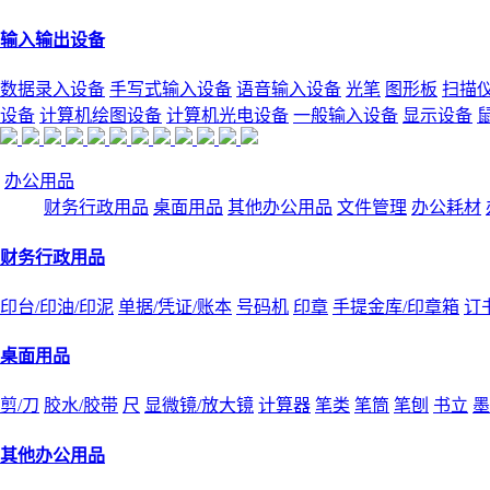
输入输出设备
数据录入设备
手写式输入设备
语音输入设备
光笔
图形板
扫描
设备
计算机绘图设备
计算机光电设备
一般输入设备
显示设备
办公用品
财务行政用品
桌面用品
其他办公用品
文件管理
办公耗材
财务行政用品
印台/印油/印泥
单据/凭证/账本
号码机
印章
手提金库/印章箱
订
桌面用品
剪/刀
胶水/胶带
尺
显微镜/放大镜
计算器
笔类
笔筒
笔刨
书立
墨
其他办公用品