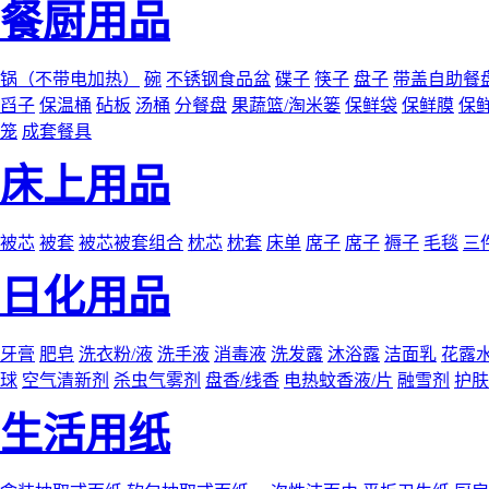
餐厨用品
锅（不带电加热）
碗
不锈钢食品盆
碟子
筷子
盘子
带盖自助餐
舀子
保温桶
砧板
汤桶
分餐盘
果蔬篮/淘米篓
保鲜袋
保鲜膜
保
笼
成套餐具
床上用品
被芯
被套
被芯被套组合
枕芯
枕套
床单
席子
席子
褥子
毛毯
三
日化用品
牙膏
肥皂
洗衣粉/液
洗手液
消毒液
洗发露
沐浴露
洁面乳
花露
球
空气清新剂
杀虫气雾剂
盘香/线香
电热蚊香液/片
融雪剂
护肤
生活用纸