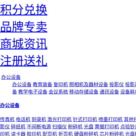
积分兑换
品牌专卖
商城资讯
注册送礼
办公设备
办公设备
教育装备
复印机
照相机及器材设备
投影仪
投影
备
教学电子设备
会议系统
移动存储设备
通讯设备
设备耗
办公设备
传真机
电话机
刻录机
激光打印机
针式打印机
喷墨打印机
其他
影仪
碎纸机
不间断电源
扫描仪
粉碎机
光盘
票据打印机
点验钞
印机
读卡器
胶印机
配页机
折页机
硬盘粉碎机
芯片粉碎机
光盘