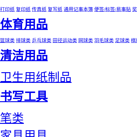
打印纸
复印纸
传真纸
复写纸
通用记事本簿
便签/标签/易事贴
奖
体育用品
篮球类
排球类
乒乓球类
田径运动类
网球类
羽毛球类
足球类
棋
清洁用品
卫生用纸制品
书写工具
笔类
家具用具