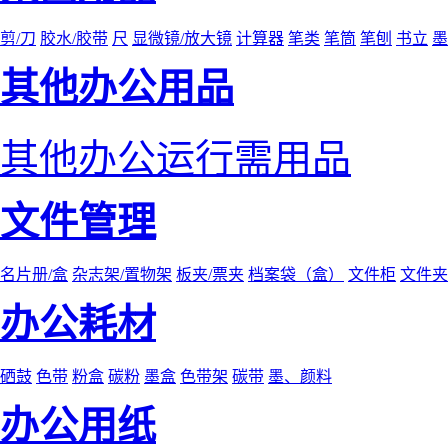
剪/刀
胶水/胶带
尺
显微镜/放大镜
计算器
笔类
笔筒
笔刨
书立
墨
其他办公用品
其他办公运行需用品
文件管理
名片册/盒
杂志架/置物架
板夹/票夹
档案袋（盒）
文件柜
文件夹
办公耗材
硒鼓
色带
粉盒
碳粉
墨盒
色带架
碳带
墨、颜料
办公用纸