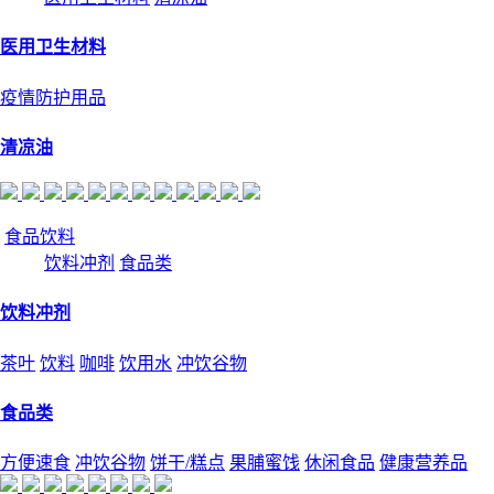
医用卫生材料
疫情防护用品
清凉油
食品饮料
饮料冲剂
食品类
饮料冲剂
茶叶
饮料
咖啡
饮用水
冲饮谷物
食品类
方便速食
冲饮谷物
饼干/糕点
果脯蜜饯
休闲食品
健康营养品