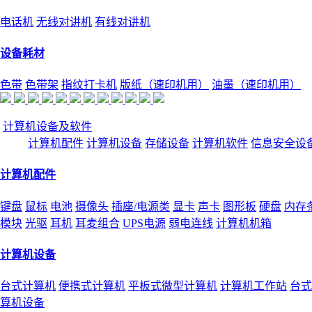
电话机
无线对讲机
有线对讲机
设备耗材
色带
色带架
指纹打卡机
版纸（速印机用）
油墨（速印机用）
计算机设备及软件
计算机配件
计算机设备
存储设备
计算机软件
信息安全设
计算机配件
键盘
鼠标
电池
摄像头
插座/电源类
显卡
声卡
图形板
硬盘
内存
模块
光驱
耳机
耳麦组合
UPS电源
弱电连线
计算机机箱
计算机设备
台式计算机
便携式计算机
平板式微型计算机
计算机工作站
台式
算机设备