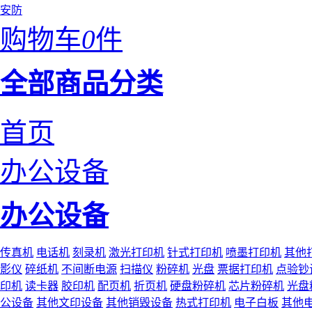
安防
购物车
0
件
全部商品分类
首页
办公设备
办公设备
传真机
电话机
刻录机
激光打印机
针式打印机
喷墨打印机
其他
影仪
碎纸机
不间断电源
扫描仪
粉碎机
光盘
票据打印机
点验钞
印机
读卡器
胶印机
配页机
折页机
硬盘粉碎机
芯片粉碎机
光盘
公设备
其他文印设备
其他销毁设备
热式打印机
电子白板
其他