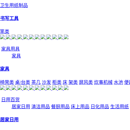
卫生用纸制品
书写工具
笔类
家具用具
家具
家具
椅凳类
桌/台类
茶几
沙发
柜类
床
架类
屏风类
炊事机械
水池
便
日用百货
居家日用
清洁用品
餐厨用品
床上用品
日化用品
生活用纸
居家日用