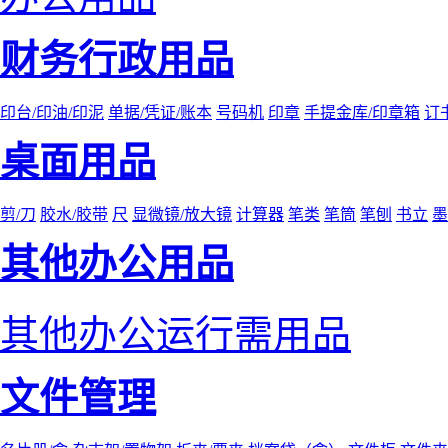
财务行政用品
印台/印油/印泥
单据/凭证/账本
号码机
印章
手提金库/印章箱
订
桌面用品
剪/刀
胶水/胶带
尺
显微镜/放大镜
计算器
笔类
笔筒
笔刨
书立
墨
其他办公用品
其他办公运行需用品
文件管理