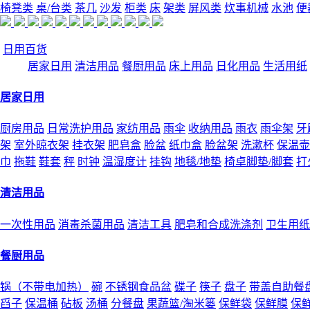
椅凳类
桌/台类
茶几
沙发
柜类
床
架类
屏风类
炊事机械
水池
便
日用百货
居家日用
清洁用品
餐厨用品
床上用品
日化用品
生活用纸
居家日用
厨房用品
日常洗护用品
家纺用品
雨伞
收纳用品
雨衣
雨伞架
牙
架
室外晾衣架
挂衣架
肥皂盒
脸盆
纸巾盒
脸盆架
洗漱杯
保温壶
巾
拖鞋
鞋套
秤
时钟
温湿度计
挂钩
地毯/地垫
椅卓脚垫/脚套
打
清洁用品
一次性用品
消毒杀菌用品
清洁工具
肥皂和合成洗涤剂
卫生用纸
餐厨用品
锅（不带电加热）
碗
不锈钢食品盆
碟子
筷子
盘子
带盖自助餐
舀子
保温桶
砧板
汤桶
分餐盘
果蔬篮/淘米篓
保鲜袋
保鲜膜
保