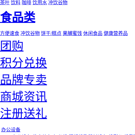
茶叶
饮料
咖啡
饮用水
冲饮谷物
食品类
方便速食
冲饮谷物
饼干/糕点
果脯蜜饯
休闲食品
健康营养品
团购
积分兑换
品牌专卖
商城资讯
注册送礼
办公设备