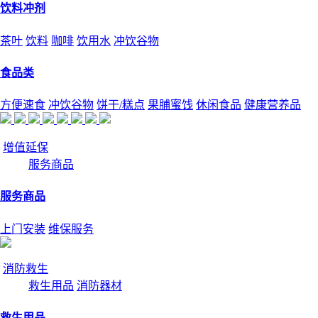
饮料冲剂
茶叶
饮料
咖啡
饮用水
冲饮谷物
食品类
方便速食
冲饮谷物
饼干/糕点
果脯蜜饯
休闲食品
健康营养品
增值延保
服务商品
服务商品
上门安装
维保服务
消防救生
救生用品
消防器材
救生用品