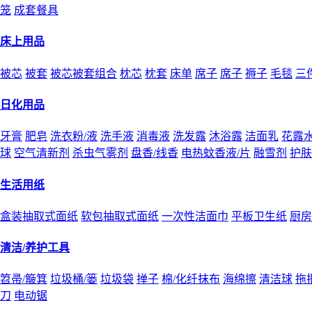
笼
成套餐具
床上用品
被芯
被套
被芯被套组合
枕芯
枕套
床单
席子
席子
褥子
毛毯
三
日化用品
牙膏
肥皂
洗衣粉/液
洗手液
消毒液
洗发露
沐浴露
洁面乳
花露
球
空气清新剂
杀虫气雾剂
盘香/线香
电热蚊香液/片
融雪剂
护肤
生活用纸
盒装抽取式面纸
软包抽取式面纸
一次性洁面巾
平板卫生纸
厨房
清洁/养护工具
笤帚/簸箕
垃圾桶/篓
垃圾袋
掸子
棉/化纤抹布
海绵擦
清洁球
拖
刀
电动锯