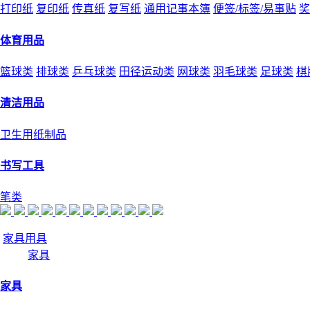
打印纸
复印纸
传真纸
复写纸
通用记事本簿
便签/标签/易事贴
奖
体育用品
篮球类
排球类
乒乓球类
田径运动类
网球类
羽毛球类
足球类
棋
清洁用品
卫生用纸制品
书写工具
笔类
家具用具
家具
家具