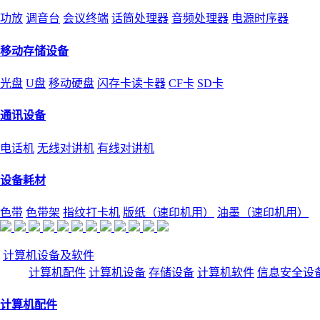
功放
调音台
会议终端
话筒处理器
音频处理器
电源时序器
移动存储设备
光盘
U盘
移动硬盘
闪存卡读卡器
CF卡
SD卡
通讯设备
电话机
无线对讲机
有线对讲机
设备耗材
色带
色带架
指纹打卡机
版纸（速印机用）
油墨（速印机用）
计算机设备及软件
计算机配件
计算机设备
存储设备
计算机软件
信息安全设
计算机配件