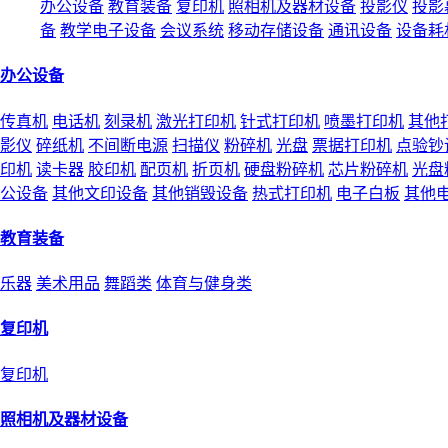
办公设备
教育装备
复印机
照相机及器材设备
投影仪
投影
备
教学电子设备
会议系统
移动存储设备
通讯设备
设备耗
办公设备
传真机
电话机
刻录机
激光打印机
针式打印机
喷墨打印机
其他
影仪
碎纸机
不间断电源
扫描仪
粉碎机
光盘
票据打印机
点验钞
印机
读卡器
胶印机
配页机
折页机
硬盘粉碎机
芯片粉碎机
光盘
公设备
其他文印设备
其他销毁设备
热式打印机
电子白板
其他
教育装备
乐器
美术用品
舞蹈类
体育与健身类
复印机
复印机
照相机及器材设备