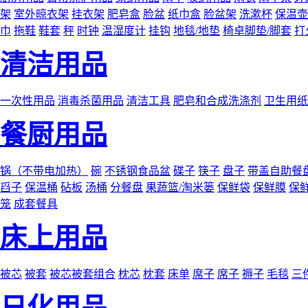
架
室外晾衣架
挂衣架
肥皂盒
脸盆
纸巾盒
脸盆架
洗漱杯
保温壶
巾
拖鞋
鞋套
秤
时钟
温湿度计
挂钩
地毯/地垫
椅卓脚垫/脚套
打
清洁用品
一次性用品
消毒杀菌用品
清洁工具
肥皂和合成洗涤剂
卫生用纸
餐厨用品
锅（不带电加热）
碗
不锈钢食品盆
碟子
筷子
盘子
带盖自助餐
舀子
保温桶
砧板
汤桶
分餐盘
果蔬篮/淘米篓
保鲜袋
保鲜膜
保
笼
成套餐具
床上用品
被芯
被套
被芯被套组合
枕芯
枕套
床单
席子
席子
褥子
毛毯
三
日化用品