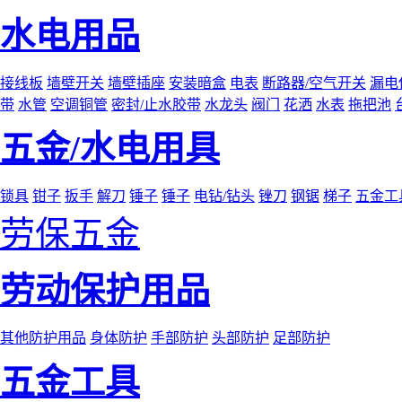
水电用品
接线板
墙壁开关
墙壁插座
安装暗盒
电表
断路器/空气开关
漏电
带
水管
空调铜管
密封/止水胶带
水龙头
阀门
花洒
水表
拖把池
五金/水电用具
锁具
钳子
扳手
解刀
锤子
锤子
电钻/钻头
锉刀
钢锯
梯子
五金工
劳保五金
劳动保护用品
其他防护用品
身体防护
手部防护
头部防护
足部防护
五金工具