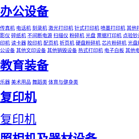
办公设备
传真机
电话机
刻录机
激光打印机
针式打印机
喷墨打印机
其他
影仪
碎纸机
不间断电源
扫描仪
粉碎机
光盘
票据打印机
点验钞
印机
读卡器
胶印机
配页机
折页机
硬盘粉碎机
芯片粉碎机
光盘
公设备
其他文印设备
其他销毁设备
热式打印机
电子白板
其他
教育装备
乐器
美术用品
舞蹈类
体育与健身类
复印机
复印机
照相机及器材设备