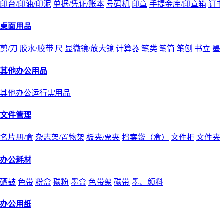
印台/印油/印泥
单据/凭证/账本
号码机
印章
手提金库/印章箱
订
桌面用品
剪/刀
胶水/胶带
尺
显微镜/放大镜
计算器
笔类
笔筒
笔刨
书立
墨
其他办公用品
其他办公运行需用品
文件管理
名片册/盒
杂志架/置物架
板夹/票夹
档案袋（盒）
文件柜
文件夹
办公耗材
硒鼓
色带
粉盒
碳粉
墨盒
色带架
碳带
墨、颜料
办公用纸