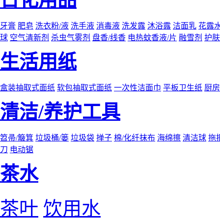
牙膏
肥皂
洗衣粉/液
洗手液
消毒液
洗发露
沐浴露
洁面乳
花露
球
空气清新剂
杀虫气雾剂
盘香/线香
电热蚊香液/片
融雪剂
护肤
生活用纸
盒装抽取式面纸
软包抽取式面纸
一次性洁面巾
平板卫生纸
厨房
清洁/养护工具
笤帚/簸箕
垃圾桶/篓
垃圾袋
掸子
棉/化纤抹布
海绵擦
清洁球
拖
刀
电动锯
茶水
茶叶
饮用水