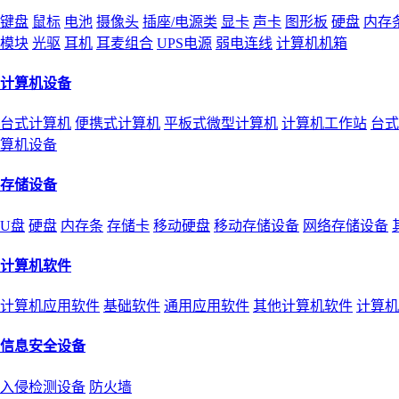
键盘
鼠标
电池
摄像头
插座/电源类
显卡
声卡
图形板
硬盘
内存
模块
光驱
耳机
耳麦组合
UPS电源
弱电连线
计算机机箱
计算机设备
台式计算机
便携式计算机
平板式微型计算机
计算机工作站
台式
算机设备
存储设备
U盘
硬盘
内存条
存储卡
移动硬盘
移动存储设备
网络存储设备
计算机软件
计算机应用软件
基础软件
通用应用软件
其他计算机软件
计算机
信息安全设备
入侵检测设备
防火墙