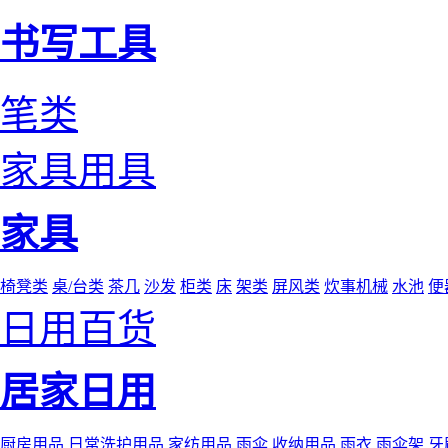
书写工具
笔类
家具用具
家具
椅凳类
桌/台类
茶几
沙发
柜类
床
架类
屏风类
炊事机械
水池
便
日用百货
居家日用
厨房用品
日常洗护用品
家纺用品
雨伞
收纳用品
雨衣
雨伞架
牙