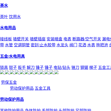
茶水
茶叶
饮用水
水电用品
接线板
墙壁开关
墙壁插座
安装暗盒
电表
断路器/空气开关
漏电
带
水管
空调铜管
密封/止水胶带
水龙头
阀门
花洒
水表
拖把池
五金/水电用具
锁具
钳子
扳手
解刀
锤子
锤子
电钻/钻头
锉刀
钢锯
梯子
五金工
劳保五金
劳动保护用品
五金工具
劳动保护用品
其他防护用品
身体防护
手部防护
头部防护
足部防护