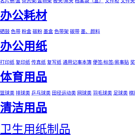
名片册/盒
杂志架/置物架
板夹/票夹
档案袋（盒）
文件柜
文件夹
办公耗材
硒鼓
色带
粉盒
碳粉
墨盒
色带架
碳带
墨、颜料
办公用纸
打印纸
复印纸
传真纸
复写纸
通用记事本簿
便签/标签/易事贴
奖
体育用品
篮球类
排球类
乒乓球类
田径运动类
网球类
羽毛球类
足球类
棋
清洁用品
卫生用纸制品