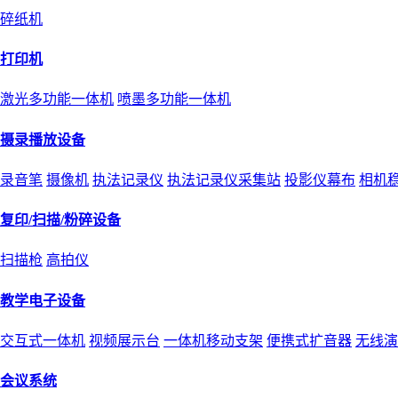
碎纸机
打印机
激光多功能一体机
喷墨多功能一体机
摄录播放设备
录音笔
摄像机
执法记录仪
执法记录仪采集站
投影仪幕布
相机
复印/扫描/粉碎设备
扫描枪
高拍仪
教学电子设备
交互式一体机
视频展示台
一体机移动支架
便携式扩音器
无线演
会议系统