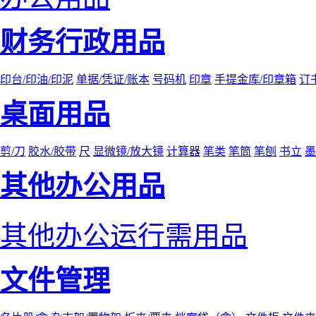
财务行政用品
印台/印油/印泥
单据/凭证/账本
号码机
印章
手提金库/印章箱
订
桌面用品
剪/刀
胶水/胶带
尺
显微镜/放大镜
计算器
笔类
笔筒
笔刨
书立
墨
其他办公用品
其他办公运行需用品
文件管理