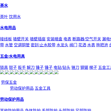
茶水
茶叶
饮用水
水电用品
接线板
墙壁开关
墙壁插座
安装暗盒
电表
断路器/空气开关
漏电
带
水管
空调铜管
密封/止水胶带
水龙头
阀门
花洒
水表
拖把池
五金/水电用具
锁具
钳子
扳手
解刀
锤子
锤子
电钻/钻头
锉刀
钢锯
梯子
五金工
劳保五金
劳动保护用品
五金工具
劳动保护用品
其他防护用品
身体防护
手部防护
头部防护
足部防护