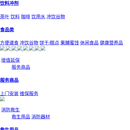
饮料冲剂
茶叶
饮料
咖啡
饮用水
冲饮谷物
食品类
方便速食
冲饮谷物
饼干/糕点
果脯蜜饯
休闲食品
健康营养品
增值延保
服务商品
服务商品
上门安装
维保服务
消防救生
救生用品
消防器材
救生用品