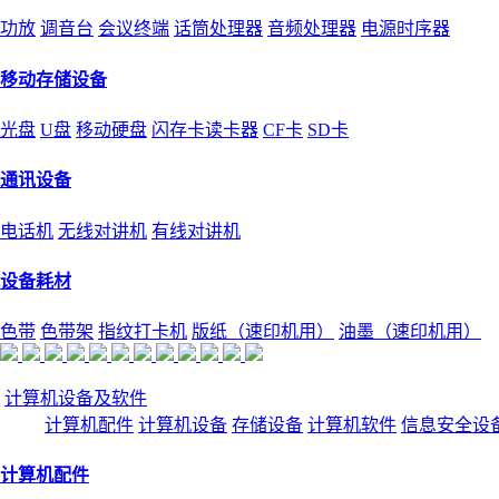
功放
调音台
会议终端
话筒处理器
音频处理器
电源时序器
移动存储设备
光盘
U盘
移动硬盘
闪存卡读卡器
CF卡
SD卡
通讯设备
电话机
无线对讲机
有线对讲机
设备耗材
色带
色带架
指纹打卡机
版纸（速印机用）
油墨（速印机用）
计算机设备及软件
计算机配件
计算机设备
存储设备
计算机软件
信息安全设
计算机配件