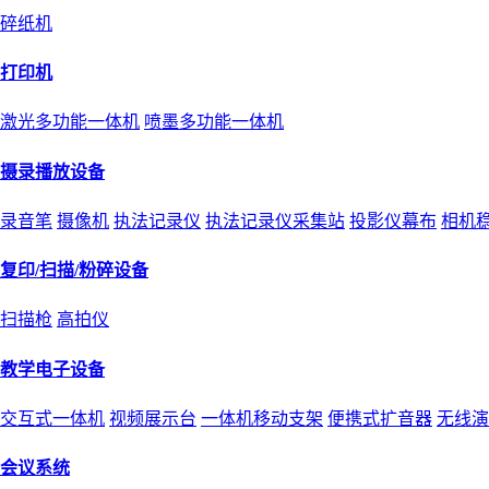
碎纸机
打印机
激光多功能一体机
喷墨多功能一体机
摄录播放设备
录音笔
摄像机
执法记录仪
执法记录仪采集站
投影仪幕布
相机
复印/扫描/粉碎设备
扫描枪
高拍仪
教学电子设备
交互式一体机
视频展示台
一体机移动支架
便携式扩音器
无线演
会议系统