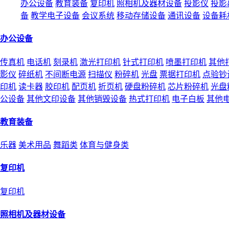
办公设备
教育装备
复印机
照相机及器材设备
投影仪
投影
备
教学电子设备
会议系统
移动存储设备
通讯设备
设备耗
办公设备
传真机
电话机
刻录机
激光打印机
针式打印机
喷墨打印机
其他
影仪
碎纸机
不间断电源
扫描仪
粉碎机
光盘
票据打印机
点验钞
印机
读卡器
胶印机
配页机
折页机
硬盘粉碎机
芯片粉碎机
光盘
公设备
其他文印设备
其他销毁设备
热式打印机
电子白板
其他
教育装备
乐器
美术用品
舞蹈类
体育与健身类
复印机
复印机
照相机及器材设备