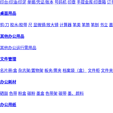
印台/印油/印泥
单据/凭证/账本
号码机
印章
手提金库/印章箱
订
桌面用品
剪/刀
胶水/胶带
尺
显微镜/放大镜
计算器
笔类
笔筒
笔刨
书立
墨
其他办公用品
其他办公运行需用品
文件管理
名片册/盒
杂志架/置物架
板夹/票夹
档案袋（盒）
文件柜
文件夹
办公耗材
硒鼓
色带
粉盒
碳粉
墨盒
色带架
碳带
墨、颜料
办公用纸