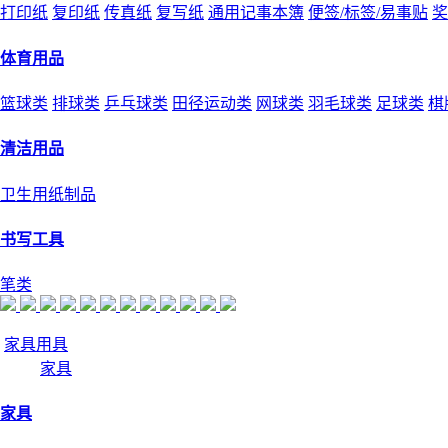
打印纸
复印纸
传真纸
复写纸
通用记事本簿
便签/标签/易事贴
奖
体育用品
篮球类
排球类
乒乓球类
田径运动类
网球类
羽毛球类
足球类
棋
清洁用品
卫生用纸制品
书写工具
笔类
家具用具
家具
家具