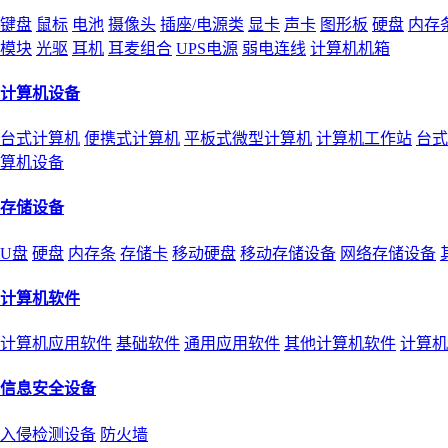
键盘
鼠标
电池
摄像头
插座/电源类
显卡
声卡
图形板
硬盘
内存
模块
光驱
耳机
耳麦组合
UPS电源
弱电连线
计算机机箱
计算机设备
台式计算机
便携式计算机
平板式微型计算机
计算机工作站
台式
算机设备
存储设备
U盘
硬盘
内存条
存储卡
移动硬盘
移动存储设备
网络存储设备
计算机软件
计算机应用软件
基础软件
通用应用软件
其他计算机软件
计算机
信息安全设备
入侵检测设备
防火墙