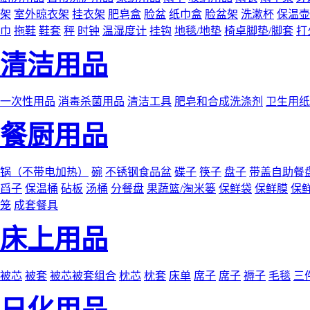
架
室外晾衣架
挂衣架
肥皂盒
脸盆
纸巾盒
脸盆架
洗漱杯
保温壶
巾
拖鞋
鞋套
秤
时钟
温湿度计
挂钩
地毯/地垫
椅卓脚垫/脚套
打
清洁用品
一次性用品
消毒杀菌用品
清洁工具
肥皂和合成洗涤剂
卫生用纸
餐厨用品
锅（不带电加热）
碗
不锈钢食品盆
碟子
筷子
盘子
带盖自助餐
舀子
保温桶
砧板
汤桶
分餐盘
果蔬篮/淘米篓
保鲜袋
保鲜膜
保
笼
成套餐具
床上用品
被芯
被套
被芯被套组合
枕芯
枕套
床单
席子
席子
褥子
毛毯
三
日化用品