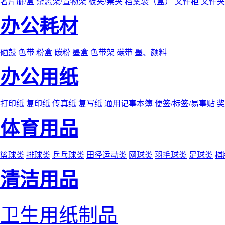
名片册/盒
杂志架/置物架
板夹/票夹
档案袋（盒）
文件柜
文件夹
办公耗材
硒鼓
色带
粉盒
碳粉
墨盒
色带架
碳带
墨、颜料
办公用纸
打印纸
复印纸
传真纸
复写纸
通用记事本簿
便签/标签/易事贴
奖
体育用品
篮球类
排球类
乒乓球类
田径运动类
网球类
羽毛球类
足球类
棋
清洁用品
卫生用纸制品