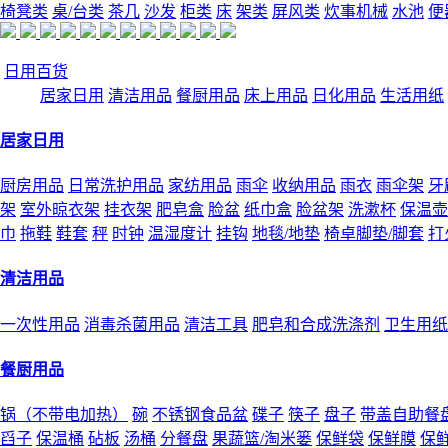
椅凳类
桌/台类
茶几
沙发
柜类
床
架类
屏风类
炊事机械
水池
便
日用百货
居家日用
清洁用品
餐厨用品
床上用品
日化用品
生活用纸
居家日用
厨房用品
日常洗护用品
家纺用品
雨伞
收纳用品
雨衣
雨伞架
牙
架
室外晾衣架
挂衣架
肥皂盒
脸盆
纸巾盒
脸盆架
洗漱杯
保温壶
巾
拖鞋
鞋套
秤
时钟
温湿度计
挂钩
地毯/地垫
椅卓脚垫/脚套
打
清洁用品
一次性用品
消毒杀菌用品
清洁工具
肥皂和合成洗涤剂
卫生用纸
餐厨用品
锅（不带电加热）
碗
不锈钢食品盆
碟子
筷子
盘子
带盖自助餐
舀子
保温桶
砧板
汤桶
分餐盘
果蔬篮/淘米篓
保鲜袋
保鲜膜
保