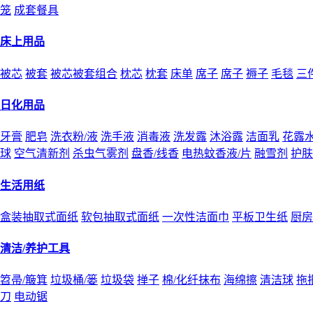
笼
成套餐具
床上用品
被芯
被套
被芯被套组合
枕芯
枕套
床单
席子
席子
褥子
毛毯
三
日化用品
牙膏
肥皂
洗衣粉/液
洗手液
消毒液
洗发露
沐浴露
洁面乳
花露
球
空气清新剂
杀虫气雾剂
盘香/线香
电热蚊香液/片
融雪剂
护肤
生活用纸
盒装抽取式面纸
软包抽取式面纸
一次性洁面巾
平板卫生纸
厨房
清洁/养护工具
笤帚/簸箕
垃圾桶/篓
垃圾袋
掸子
棉/化纤抹布
海绵擦
清洁球
拖
刀
电动锯