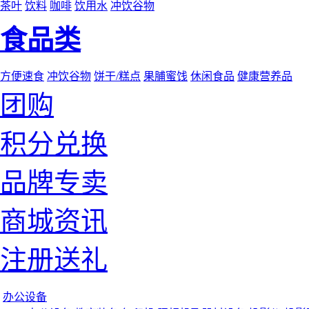
茶叶
饮料
咖啡
饮用水
冲饮谷物
食品类
方便速食
冲饮谷物
饼干/糕点
果脯蜜饯
休闲食品
健康营养品
团购
积分兑换
品牌专卖
商城资讯
注册送礼
办公设备