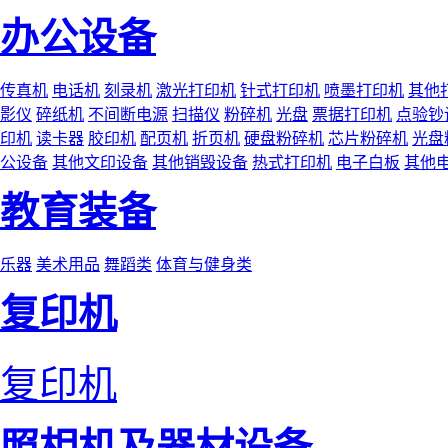
办公设备
传真机
电话机
刻录机
激光打印机
针式打印机
喷墨打印机
其他
影仪
碎纸机
不间断电源
扫描仪
粉碎机
光盘
票据打印机
点验钞
印机
读卡器
胶印机
配页机
折页机
硬盘粉碎机
芯片粉碎机
光盘
公设备
其他文印设备
其他销毁设备
热式打印机
电子白板
其他
教育装备
乐器
美术用品
舞蹈类
体育与健身类
复印机
复印机
照相机及器材设备