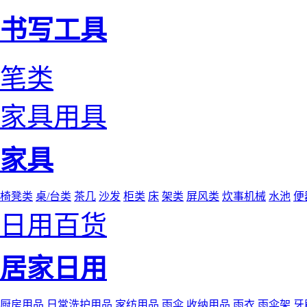
书写工具
笔类
家具用具
家具
椅凳类
桌/台类
茶几
沙发
柜类
床
架类
屏风类
炊事机械
水池
便
日用百货
居家日用
厨房用品
日常洗护用品
家纺用品
雨伞
收纳用品
雨衣
雨伞架
牙