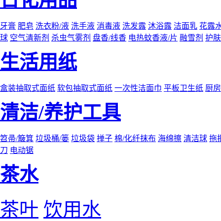
牙膏
肥皂
洗衣粉/液
洗手液
消毒液
洗发露
沐浴露
洁面乳
花露
球
空气清新剂
杀虫气雾剂
盘香/线香
电热蚊香液/片
融雪剂
护肤
生活用纸
盒装抽取式面纸
软包抽取式面纸
一次性洁面巾
平板卫生纸
厨房
清洁/养护工具
笤帚/簸箕
垃圾桶/篓
垃圾袋
掸子
棉/化纤抹布
海绵擦
清洁球
拖
刀
电动锯
茶水
茶叶
饮用水