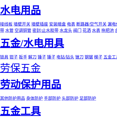
水电用品
接线板
墙壁开关
墙壁插座
安装暗盒
电表
断路器/空气开关
漏电
带
水管
空调铜管
密封/止水胶带
水龙头
阀门
花洒
水表
拖把池
五金/水电用具
锁具
钳子
扳手
解刀
锤子
锤子
电钻/钻头
锉刀
钢锯
梯子
五金工
劳保五金
劳动保护用品
其他防护用品
身体防护
手部防护
头部防护
足部防护
五金工具