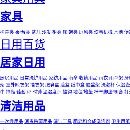
家具
椅凳类
桌/台类
茶几
沙发
柜类
床
架类
屏风类
炊事机械
水池
便
日用百货
居家日用
厨房用品
日常洗护用品
家纺用品
雨伞
收纳用品
雨衣
雨伞架
牙
架
室外晾衣架
挂衣架
肥皂盒
脸盆
纸巾盒
脸盆架
洗漱杯
保温壶
巾
拖鞋
鞋套
秤
时钟
温湿度计
挂钩
地毯/地垫
椅卓脚垫/脚套
打
清洁用品
一次性用品
消毒杀菌用品
清洁工具
肥皂和合成洗涤剂
卫生用纸