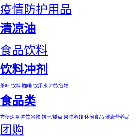
疫情防护用品
清凉油
食品饮料
饮料冲剂
茶叶
饮料
咖啡
饮用水
冲饮谷物
食品类
方便速食
冲饮谷物
饼干/糕点
果脯蜜饯
休闲食品
健康营养品
团购