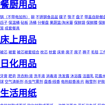
餐厨用品
锅（不带电加热）
碗
不锈钢食品盆
碟子
筷子
盘子
带盖自助餐
舀子
保温桶
砧板
汤桶
分餐盘
果蔬篮/淘米篓
保鲜袋
保鲜膜
保
笼
成套餐具
床上用品
被芯
被套
被芯被套组合
枕芯
枕套
床单
席子
席子
褥子
毛毯
三
日化用品
牙膏
肥皂
洗衣粉/液
洗手液
消毒液
洗发露
沐浴露
洁面乳
花露
球
空气清新剂
杀虫气雾剂
盘香/线香
电热蚊香液/片
融雪剂
护肤
生活用纸