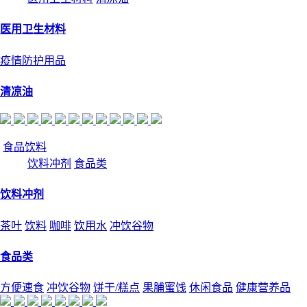
医用卫生材料
疫情防护用品
清凉油
食品饮料
饮料冲剂
食品类
饮料冲剂
茶叶
饮料
咖啡
饮用水
冲饮谷物
食品类
方便速食
冲饮谷物
饼干/糕点
果脯蜜饯
休闲食品
健康营养品