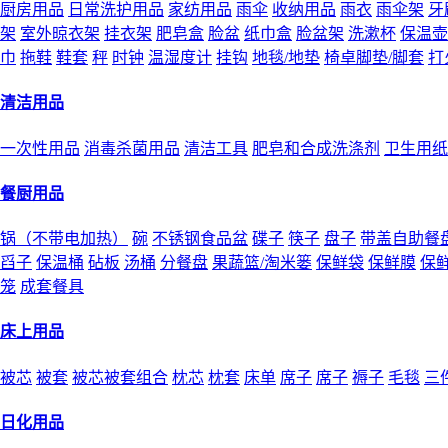
厨房用品
日常洗护用品
家纺用品
雨伞
收纳用品
雨衣
雨伞架
牙
架
室外晾衣架
挂衣架
肥皂盒
脸盆
纸巾盒
脸盆架
洗漱杯
保温壶
巾
拖鞋
鞋套
秤
时钟
温湿度计
挂钩
地毯/地垫
椅卓脚垫/脚套
打
清洁用品
一次性用品
消毒杀菌用品
清洁工具
肥皂和合成洗涤剂
卫生用纸
餐厨用品
锅（不带电加热）
碗
不锈钢食品盆
碟子
筷子
盘子
带盖自助餐
舀子
保温桶
砧板
汤桶
分餐盘
果蔬篮/淘米篓
保鲜袋
保鲜膜
保
笼
成套餐具
床上用品
被芯
被套
被芯被套组合
枕芯
枕套
床单
席子
席子
褥子
毛毯
三
日化用品