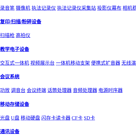
录音笔
摄像机
执法记录仪
执法记录仪采集站
投影仪幕布
相机
复印/扫描/粉碎设备
扫描枪
高拍仪
教学电子设备
交互式一体机
视频展示台
一体机移动支架
便携式扩音器
无线演
会议系统
功放
调音台
会议终端
话筒处理器
音频处理器
电源时序器
移动存储设备
光盘
U盘
移动硬盘
闪存卡读卡器
CF卡
SD卡
通讯设备