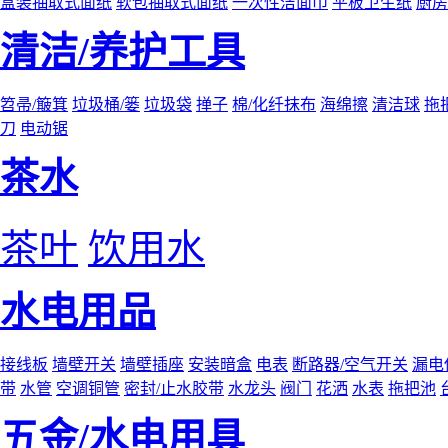
盒装抽取式面纸
软包抽取式面纸
一次性洁面巾
平板卫生纸
厨房
清洁/养护工具
笤帚/簸箕
垃圾桶/篓
垃圾袋
掸子
棉/化纤抹布
海绵擦
清洁球
拖
刀
电动锯
茶水
茶叶
饮用水
水电用品
接线板
墙壁开关
墙壁插座
安装暗盒
电表
断路器/空气开关
漏电
带
水管
空调铜管
密封/止水胶带
水龙头
阀门
花洒
水表
拖把池
五金/水电用具