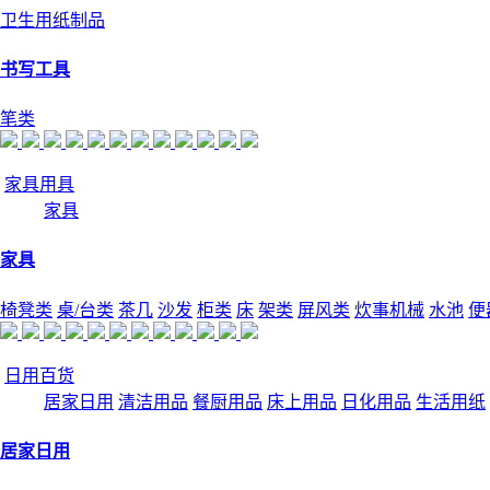
卫生用纸制品
书写工具
笔类
家具用具
家具
家具
椅凳类
桌/台类
茶几
沙发
柜类
床
架类
屏风类
炊事机械
水池
便
日用百货
居家日用
清洁用品
餐厨用品
床上用品
日化用品
生活用纸
居家日用