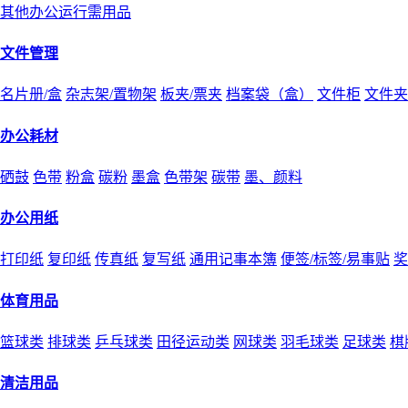
其他办公运行需用品
文件管理
名片册/盒
杂志架/置物架
板夹/票夹
档案袋（盒）
文件柜
文件夹
办公耗材
硒鼓
色带
粉盒
碳粉
墨盒
色带架
碳带
墨、颜料
办公用纸
打印纸
复印纸
传真纸
复写纸
通用记事本簿
便签/标签/易事贴
奖
体育用品
篮球类
排球类
乒乓球类
田径运动类
网球类
羽毛球类
足球类
棋
清洁用品