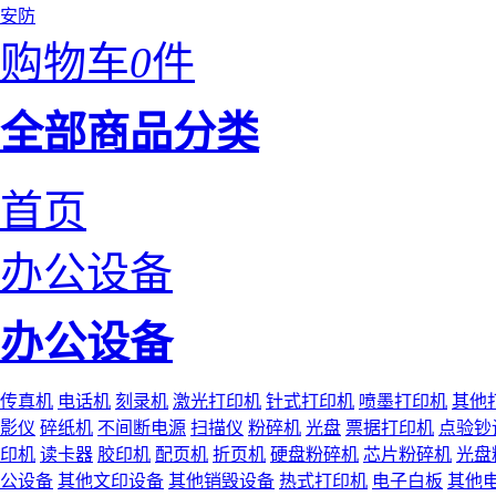
安防
购物车
0
件
全部商品分类
首页
办公设备
办公设备
传真机
电话机
刻录机
激光打印机
针式打印机
喷墨打印机
其他
影仪
碎纸机
不间断电源
扫描仪
粉碎机
光盘
票据打印机
点验钞
印机
读卡器
胶印机
配页机
折页机
硬盘粉碎机
芯片粉碎机
光盘
公设备
其他文印设备
其他销毁设备
热式打印机
电子白板
其他