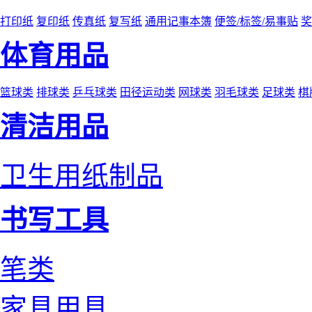
打印纸
复印纸
传真纸
复写纸
通用记事本簿
便签/标签/易事贴
奖
体育用品
篮球类
排球类
乒乓球类
田径运动类
网球类
羽毛球类
足球类
棋
清洁用品
卫生用纸制品
书写工具
笔类
家具用具