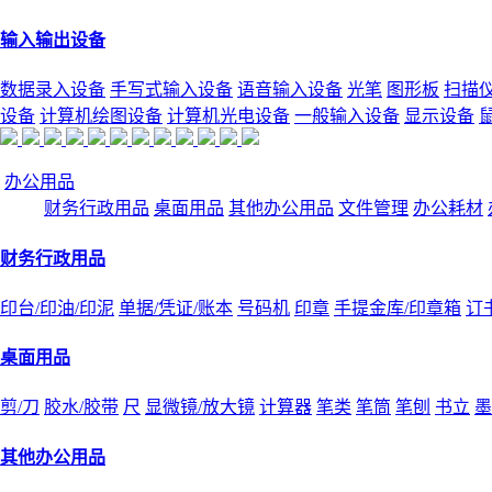
输入输出设备
数据录入设备
手写式输入设备
语音输入设备
光笔
图形板
扫描
设备
计算机绘图设备
计算机光电设备
一般输入设备
显示设备
办公用品
财务行政用品
桌面用品
其他办公用品
文件管理
办公耗材
财务行政用品
印台/印油/印泥
单据/凭证/账本
号码机
印章
手提金库/印章箱
订
桌面用品
剪/刀
胶水/胶带
尺
显微镜/放大镜
计算器
笔类
笔筒
笔刨
书立
墨
其他办公用品