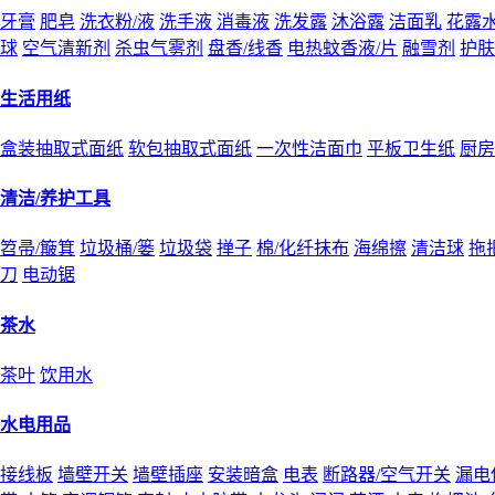
牙膏
肥皂
洗衣粉/液
洗手液
消毒液
洗发露
沐浴露
洁面乳
花露
球
空气清新剂
杀虫气雾剂
盘香/线香
电热蚊香液/片
融雪剂
护肤
生活用纸
盒装抽取式面纸
软包抽取式面纸
一次性洁面巾
平板卫生纸
厨房
清洁/养护工具
笤帚/簸箕
垃圾桶/篓
垃圾袋
掸子
棉/化纤抹布
海绵擦
清洁球
拖
刀
电动锯
茶水
茶叶
饮用水
水电用品
接线板
墙壁开关
墙壁插座
安装暗盒
电表
断路器/空气开关
漏电