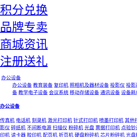
积分兑换
品牌专卖
商城资讯
注册送礼
办公设备
办公设备
教育装备
复印机
照相机及器材设备
投影仪
投影
备
教学电子设备
会议系统
移动存储设备
通讯设备
设备耗
办公设备
传真机
电话机
刻录机
激光打印机
针式打印机
喷墨打印机
其他
影仪
碎纸机
不间断电源
扫描仪
粉碎机
光盘
票据打印机
点验钞
印机
读卡器
胶印机
配页机
折页机
硬盘粉碎机
芯片粉碎机
光盘