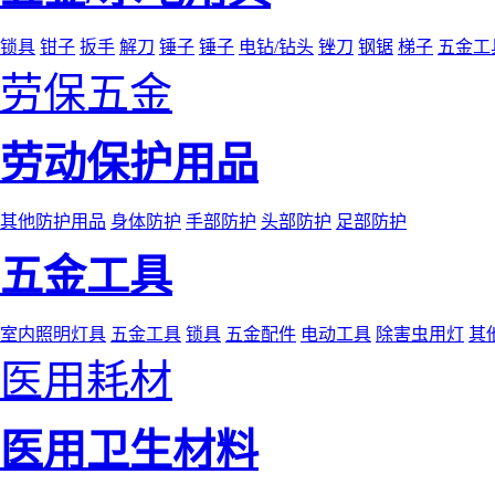
锁具
钳子
扳手
解刀
锤子
锤子
电钻/钻头
锉刀
钢锯
梯子
五金工
劳保五金
劳动保护用品
其他防护用品
身体防护
手部防护
头部防护
足部防护
五金工具
室内照明灯具
五金工具
锁具
五金配件
电动工具
除害虫用灯
其
医用耗材
医用卫生材料