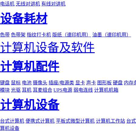
电话机
无线对讲机
有线对讲机
设备耗材
色带
色带架
指纹打卡机
版纸（速印机用）
油墨（速印机用）
计算机设备及软件
计算机配件
键盘
鼠标
电池
摄像头
插座/电源类
显卡
声卡
图形板
硬盘
内存
模块
光驱
耳机
耳麦组合
UPS电源
弱电连线
计算机机箱
计算机设备
台式计算机
便携式计算机
平板式微型计算机
计算机工作站
台式
算机设备