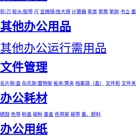
剪/刀
胶水/胶带
尺
显微镜/放大镜
计算器
笔类
笔筒
笔刨
书立
墨
其他办公用品
其他办公运行需用品
文件管理
名片册/盒
杂志架/置物架
板夹/票夹
档案袋（盒）
文件柜
文件夹
办公耗材
硒鼓
色带
粉盒
碳粉
墨盒
色带架
碳带
墨、颜料
办公用纸