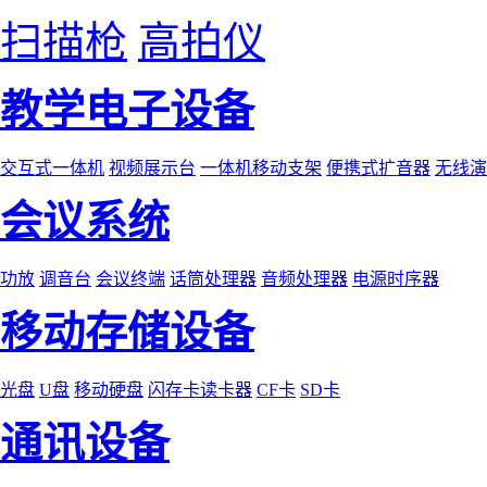
扫描枪
高拍仪
教学电子设备
交互式一体机
视频展示台
一体机移动支架
便携式扩音器
无线演
会议系统
功放
调音台
会议终端
话筒处理器
音频处理器
电源时序器
移动存储设备
光盘
U盘
移动硬盘
闪存卡读卡器
CF卡
SD卡
通讯设备