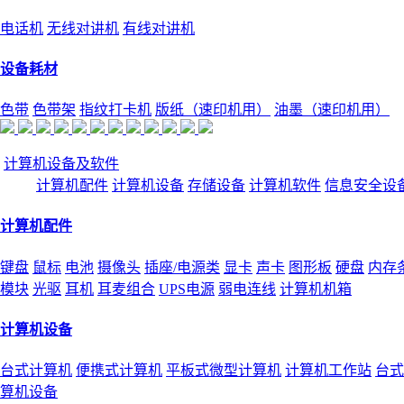
电话机
无线对讲机
有线对讲机
设备耗材
色带
色带架
指纹打卡机
版纸（速印机用）
油墨（速印机用）
计算机设备及软件
计算机配件
计算机设备
存储设备
计算机软件
信息安全设
计算机配件
键盘
鼠标
电池
摄像头
插座/电源类
显卡
声卡
图形板
硬盘
内存
模块
光驱
耳机
耳麦组合
UPS电源
弱电连线
计算机机箱
计算机设备
台式计算机
便携式计算机
平板式微型计算机
计算机工作站
台式
算机设备