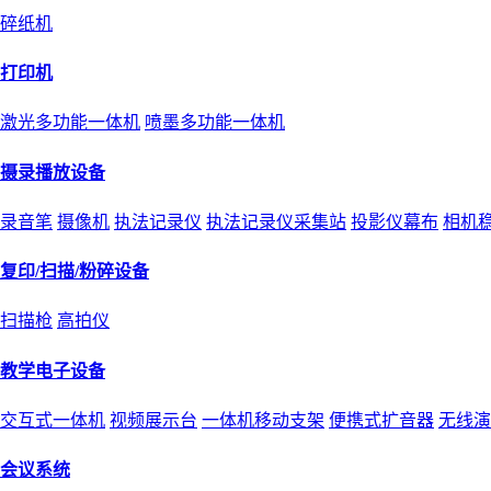
碎纸机
打印机
激光多功能一体机
喷墨多功能一体机
摄录播放设备
录音笔
摄像机
执法记录仪
执法记录仪采集站
投影仪幕布
相机
复印/扫描/粉碎设备
扫描枪
高拍仪
教学电子设备
交互式一体机
视频展示台
一体机移动支架
便携式扩音器
无线演
会议系统