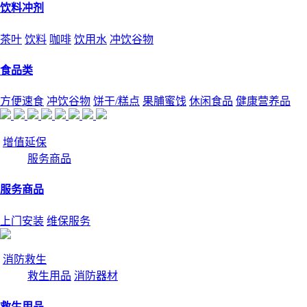
饮料冲剂
茶叶
饮料
咖啡
饮用水
冲饮谷物
食品类
方便速食
冲饮谷物
饼干/糕点
果脯蜜饯
休闲食品
健康营养品
增值延保
服务商品
服务商品
上门安装
维保服务
消防救生
救生用品
消防器材
救生用品