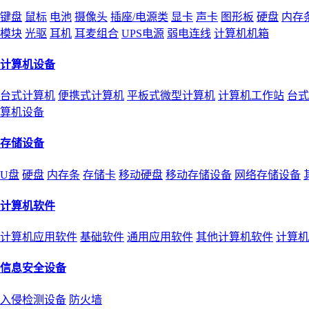
键盘
鼠标
电池
摄像头
插座/电源类
显卡
声卡
图形板
硬盘
内存
模块
光驱
耳机
耳麦组合
UPS电源
弱电连线
计算机机箱
计算机设备
台式计算机
便携式计算机
平板式微型计算机
计算机工作站
台式
算机设备
存储设备
U盘
硬盘
内存条
存储卡
移动硬盘
移动存储设备
网络存储设备
计算机软件
计算机应用软件
基础软件
通用应用软件
其他计算机软件
计算机
信息安全设备
入侵检测设备
防火墙