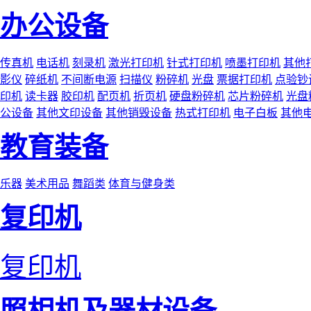
办公设备
传真机
电话机
刻录机
激光打印机
针式打印机
喷墨打印机
其他
影仪
碎纸机
不间断电源
扫描仪
粉碎机
光盘
票据打印机
点验钞
印机
读卡器
胶印机
配页机
折页机
硬盘粉碎机
芯片粉碎机
光盘
公设备
其他文印设备
其他销毁设备
热式打印机
电子白板
其他
教育装备
乐器
美术用品
舞蹈类
体育与健身类
复印机
复印机
照相机及器材设备