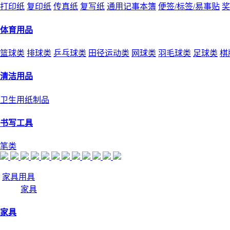
打印纸
复印纸
传真纸
复写纸
通用记事本簿
便签/标签/易事贴
奖
体育用品
篮球类
排球类
乒乓球类
田径运动类
网球类
羽毛球类
足球类
棋
清洁用品
卫生用纸制品
书写工具
笔类
家具用具
家具
家具