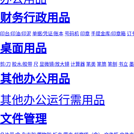
财务行政用品
印台/印油/印泥
单据/凭证/账本
号码机
印章
手提金库/印章箱
订
桌面用品
剪/刀
胶水/胶带
尺
显微镜/放大镜
计算器
笔类
笔筒
笔刨
书立
墨
其他办公用品
其他办公运行需用品
文件管理