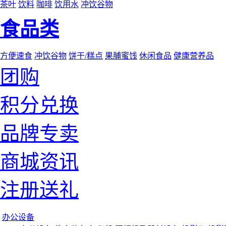
茶叶
饮料
咖啡
饮用水
冲饮谷物
食品类
方便速食
冲饮谷物
饼干/糕点
果脯蜜饯
休闲食品
健康营养品
团购
积分兑换
品牌专卖
商城资讯
注册送礼
办公设备