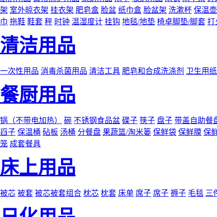
架
室外晾衣架
挂衣架
肥皂盒
脸盆
纸巾盒
脸盆架
洗漱杯
保温壶
巾
拖鞋
鞋套
秤
时钟
温湿度计
挂钩
地毯/地垫
椅卓脚垫/脚套
打
清洁用品
一次性用品
消毒杀菌用品
清洁工具
肥皂和合成洗涤剂
卫生用纸
餐厨用品
锅（不带电加热）
碗
不锈钢食品盆
碟子
筷子
盘子
带盖自助餐
舀子
保温桶
砧板
汤桶
分餐盘
果蔬篮/淘米篓
保鲜袋
保鲜膜
保
笼
成套餐具
床上用品
被芯
被套
被芯被套组合
枕芯
枕套
床单
席子
席子
褥子
毛毯
三
日化用品