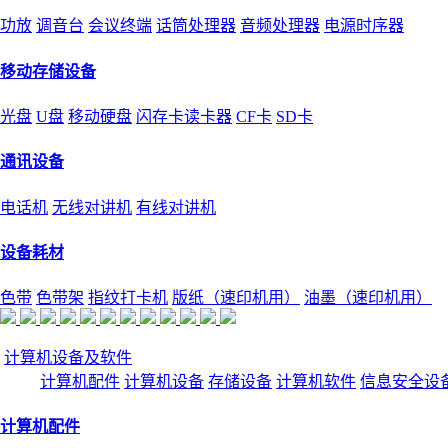
功放
调音台
会议终端
话筒处理器
音频处理器
电源时序器
移动存储设备
光盘
U盘
移动硬盘
闪存卡读卡器
CF卡
SD卡
通讯设备
电话机
无线对讲机
有线对讲机
设备耗材
色带
色带架
指纹打卡机
版纸（速印机用）
油墨（速印机用）
计算机设备及软件
计算机配件
计算机设备
存储设备
计算机软件
信息安全设
计算机配件