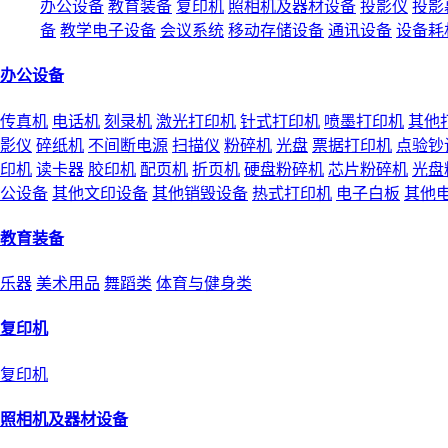
办公设备
教育装备
复印机
照相机及器材设备
投影仪
投影
备
教学电子设备
会议系统
移动存储设备
通讯设备
设备耗
办公设备
传真机
电话机
刻录机
激光打印机
针式打印机
喷墨打印机
其他
影仪
碎纸机
不间断电源
扫描仪
粉碎机
光盘
票据打印机
点验钞
印机
读卡器
胶印机
配页机
折页机
硬盘粉碎机
芯片粉碎机
光盘
公设备
其他文印设备
其他销毁设备
热式打印机
电子白板
其他
教育装备
乐器
美术用品
舞蹈类
体育与健身类
复印机
复印机
照相机及器材设备