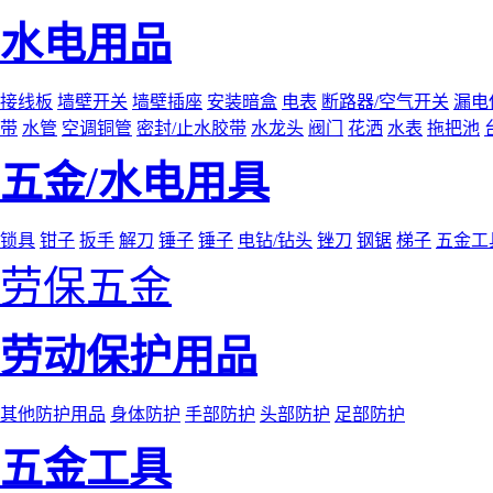
水电用品
接线板
墙壁开关
墙壁插座
安装暗盒
电表
断路器/空气开关
漏电
带
水管
空调铜管
密封/止水胶带
水龙头
阀门
花洒
水表
拖把池
五金/水电用具
锁具
钳子
扳手
解刀
锤子
锤子
电钻/钻头
锉刀
钢锯
梯子
五金工
劳保五金
劳动保护用品
其他防护用品
身体防护
手部防护
头部防护
足部防护
五金工具