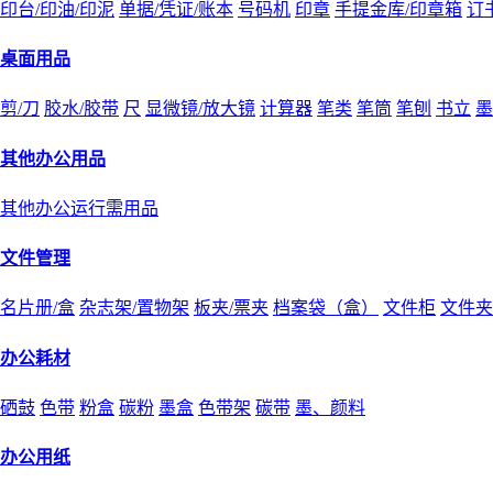
印台/印油/印泥
单据/凭证/账本
号码机
印章
手提金库/印章箱
订
桌面用品
剪/刀
胶水/胶带
尺
显微镜/放大镜
计算器
笔类
笔筒
笔刨
书立
墨
其他办公用品
其他办公运行需用品
文件管理
名片册/盒
杂志架/置物架
板夹/票夹
档案袋（盒）
文件柜
文件夹
办公耗材
硒鼓
色带
粉盒
碳粉
墨盒
色带架
碳带
墨、颜料
办公用纸