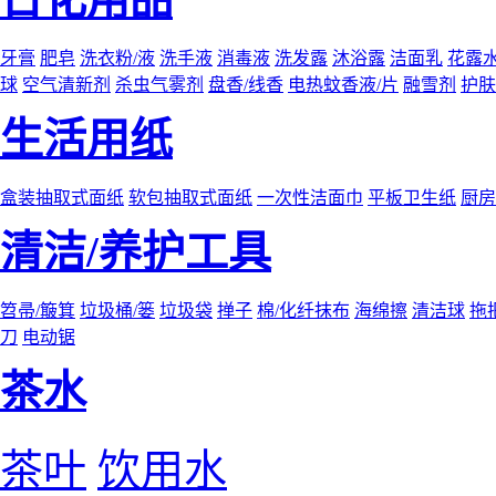
牙膏
肥皂
洗衣粉/液
洗手液
消毒液
洗发露
沐浴露
洁面乳
花露
球
空气清新剂
杀虫气雾剂
盘香/线香
电热蚊香液/片
融雪剂
护肤
生活用纸
盒装抽取式面纸
软包抽取式面纸
一次性洁面巾
平板卫生纸
厨房
清洁/养护工具
笤帚/簸箕
垃圾桶/篓
垃圾袋
掸子
棉/化纤抹布
海绵擦
清洁球
拖
刀
电动锯
茶水
茶叶
饮用水