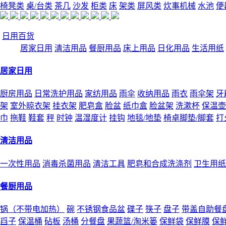
椅凳类
桌/台类
茶几
沙发
柜类
床
架类
屏风类
炊事机械
水池
便
日用百货
居家日用
清洁用品
餐厨用品
床上用品
日化用品
生活用纸
居家日用
厨房用品
日常洗护用品
家纺用品
雨伞
收纳用品
雨衣
雨伞架
牙
架
室外晾衣架
挂衣架
肥皂盒
脸盆
纸巾盒
脸盆架
洗漱杯
保温壶
巾
拖鞋
鞋套
秤
时钟
温湿度计
挂钩
地毯/地垫
椅卓脚垫/脚套
打
清洁用品
一次性用品
消毒杀菌用品
清洁工具
肥皂和合成洗涤剂
卫生用纸
餐厨用品
锅（不带电加热）
碗
不锈钢食品盆
碟子
筷子
盘子
带盖自助餐
舀子
保温桶
砧板
汤桶
分餐盘
果蔬篮/淘米篓
保鲜袋
保鲜膜
保