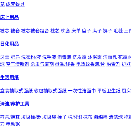
笼
成套餐具
床上用品
被芯
被套
被芯被套组合
枕芯
枕套
床单
席子
席子
褥子
毛毯
三
日化用品
牙膏
肥皂
洗衣粉/液
洗手液
消毒液
洗发露
沐浴露
洁面乳
花露
球
空气清新剂
杀虫气雾剂
盘香/线香
电热蚊香液/片
融雪剂
护肤
生活用纸
盒装抽取式面纸
软包抽取式面纸
一次性洁面巾
平板卫生纸
厨房
清洁/养护工具
笤帚/簸箕
垃圾桶/篓
垃圾袋
掸子
棉/化纤抹布
海绵擦
清洁球
拖
刀
电动锯