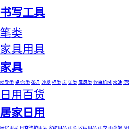
书写工具
笔类
家具用具
家具
椅凳类
桌/台类
茶几
沙发
柜类
床
架类
屏风类
炊事机械
水池
便
日用百货
居家日用
厨房用品
日常洗护用品
家纺用品
雨伞
收纳用品
雨衣
雨伞架
牙