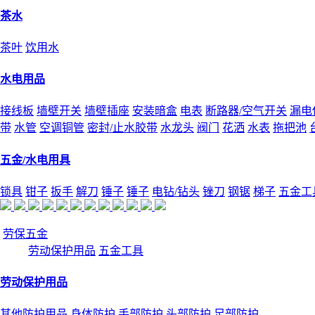
茶水
茶叶
饮用水
水电用品
接线板
墙壁开关
墙壁插座
安装暗盒
电表
断路器/空气开关
漏电
带
水管
空调铜管
密封/止水胶带
水龙头
阀门
花洒
水表
拖把池
五金/水电用具
锁具
钳子
扳手
解刀
锤子
锤子
电钻/钻头
锉刀
钢锯
梯子
五金工
劳保五金
劳动保护用品
五金工具
劳动保护用品
其他防护用品
身体防护
手部防护
头部防护
足部防护