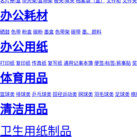
名片册/盒
杂志架/置物架
板夹/票夹
档案袋（盒）
文件柜
文件夹
办公耗材
硒鼓
色带
粉盒
碳粉
墨盒
色带架
碳带
墨、颜料
办公用纸
打印纸
复印纸
传真纸
复写纸
通用记事本簿
便签/标签/易事贴
奖
体育用品
篮球类
排球类
乒乓球类
田径运动类
网球类
羽毛球类
足球类
棋
清洁用品
卫生用纸制品