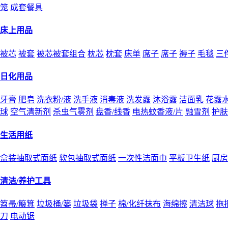
笼
成套餐具
床上用品
被芯
被套
被芯被套组合
枕芯
枕套
床单
席子
席子
褥子
毛毯
三
日化用品
牙膏
肥皂
洗衣粉/液
洗手液
消毒液
洗发露
沐浴露
洁面乳
花露
球
空气清新剂
杀虫气雾剂
盘香/线香
电热蚊香液/片
融雪剂
护肤
生活用纸
盒装抽取式面纸
软包抽取式面纸
一次性洁面巾
平板卫生纸
厨房
清洁/养护工具
笤帚/簸箕
垃圾桶/篓
垃圾袋
掸子
棉/化纤抹布
海绵擦
清洁球
拖
刀
电动锯