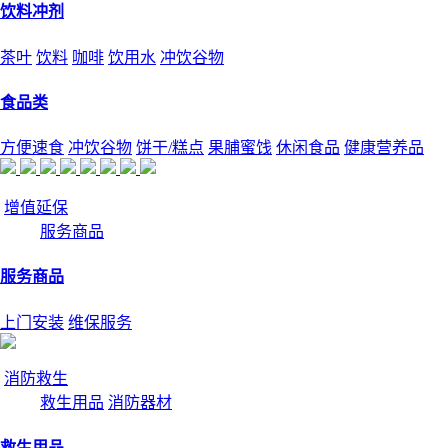
饮料冲剂
茶叶
饮料
咖啡
饮用水
冲饮谷物
食品类
方便速食
冲饮谷物
饼干/糕点
果脯蜜饯
休闲食品
健康营养品
增值延保
服务商品
服务商品
上门安装
维保服务
消防救生
救生用品
消防器材
救生用品