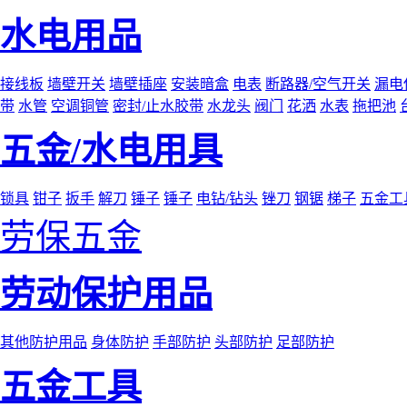
水电用品
接线板
墙壁开关
墙壁插座
安装暗盒
电表
断路器/空气开关
漏电
带
水管
空调铜管
密封/止水胶带
水龙头
阀门
花洒
水表
拖把池
五金/水电用具
锁具
钳子
扳手
解刀
锤子
锤子
电钻/钻头
锉刀
钢锯
梯子
五金工
劳保五金
劳动保护用品
其他防护用品
身体防护
手部防护
头部防护
足部防护
五金工具