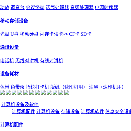
功放
调音台
会议终端
话筒处理器
音频处理器
电源时序器
移动存储设备
光盘
U盘
移动硬盘
闪存卡读卡器
CF卡
SD卡
通讯设备
电话机
无线对讲机
有线对讲机
设备耗材
色带
色带架
指纹打卡机
版纸（速印机用）
油墨（速印机用）
计算机设备及软件
计算机配件
计算机设备
存储设备
计算机软件
信息安全设
计算机配件