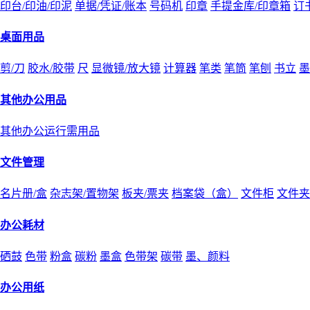
印台/印油/印泥
单据/凭证/账本
号码机
印章
手提金库/印章箱
订
桌面用品
剪/刀
胶水/胶带
尺
显微镜/放大镜
计算器
笔类
笔筒
笔刨
书立
墨
其他办公用品
其他办公运行需用品
文件管理
名片册/盒
杂志架/置物架
板夹/票夹
档案袋（盒）
文件柜
文件夹
办公耗材
硒鼓
色带
粉盒
碳粉
墨盒
色带架
碳带
墨、颜料
办公用纸