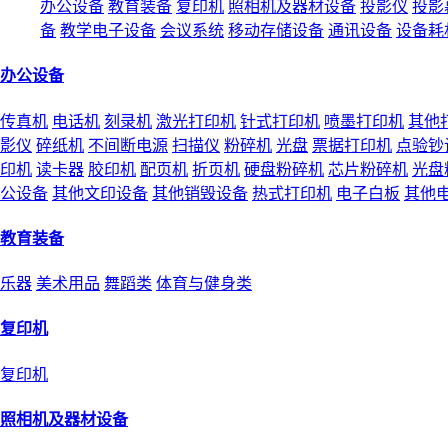
办公设备
教育装备
复印机
照相机及器材设备
投影仪
投影
备
教学电子设备
会议系统
移动存储设备
通讯设备
设备耗
办公设备
传真机
电话机
刻录机
激光打印机
针式打印机
喷墨打印机
其他
影仪
碎纸机
不间断电源
扫描仪
粉碎机
光盘
票据打印机
点验钞
印机
读卡器
胶印机
配页机
折页机
硬盘粉碎机
芯片粉碎机
光盘
公设备
其他文印设备
其他销毁设备
热式打印机
电子白板
其他
教育装备
乐器
美术用品
舞蹈类
体育与健身类
复印机
复印机
照相机及器材设备