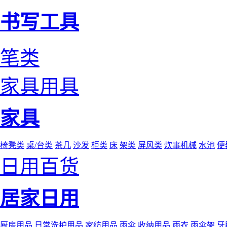
书写工具
笔类
家具用具
家具
椅凳类
桌/台类
茶几
沙发
柜类
床
架类
屏风类
炊事机械
水池
便
日用百货
居家日用
厨房用品
日常洗护用品
家纺用品
雨伞
收纳用品
雨衣
雨伞架
牙