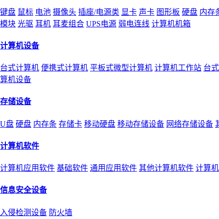
键盘
鼠标
电池
摄像头
插座/电源类
显卡
声卡
图形板
硬盘
内存
模块
光驱
耳机
耳麦组合
UPS电源
弱电连线
计算机机箱
计算机设备
台式计算机
便携式计算机
平板式微型计算机
计算机工作站
台式
算机设备
存储设备
U盘
硬盘
内存条
存储卡
移动硬盘
移动存储设备
网络存储设备
计算机软件
计算机应用软件
基础软件
通用应用软件
其他计算机软件
计算机
信息安全设备
入侵检测设备
防火墙