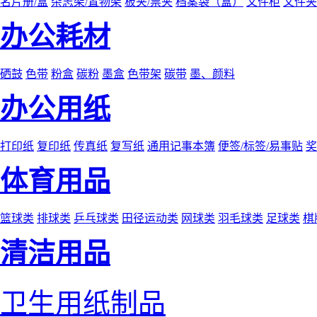
名片册/盒
杂志架/置物架
板夹/票夹
档案袋（盒）
文件柜
文件夹
办公耗材
硒鼓
色带
粉盒
碳粉
墨盒
色带架
碳带
墨、颜料
办公用纸
打印纸
复印纸
传真纸
复写纸
通用记事本簿
便签/标签/易事贴
奖
体育用品
篮球类
排球类
乒乓球类
田径运动类
网球类
羽毛球类
足球类
棋
清洁用品
卫生用纸制品