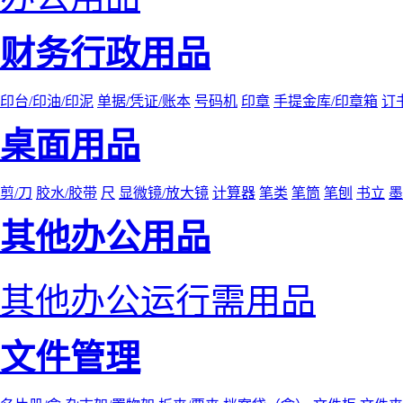
财务行政用品
印台/印油/印泥
单据/凭证/账本
号码机
印章
手提金库/印章箱
订
桌面用品
剪/刀
胶水/胶带
尺
显微镜/放大镜
计算器
笔类
笔筒
笔刨
书立
墨
其他办公用品
其他办公运行需用品
文件管理