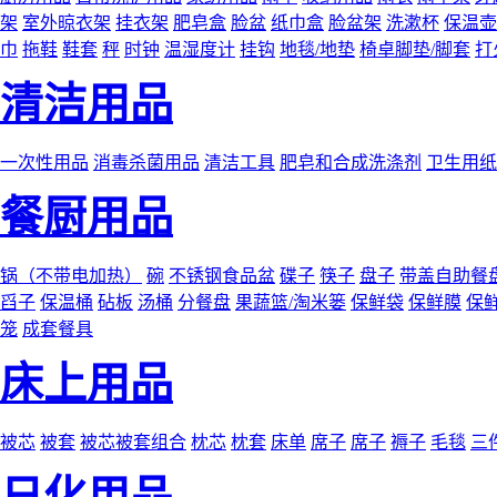
架
室外晾衣架
挂衣架
肥皂盒
脸盆
纸巾盒
脸盆架
洗漱杯
保温壶
巾
拖鞋
鞋套
秤
时钟
温湿度计
挂钩
地毯/地垫
椅卓脚垫/脚套
打
清洁用品
一次性用品
消毒杀菌用品
清洁工具
肥皂和合成洗涤剂
卫生用纸
餐厨用品
锅（不带电加热）
碗
不锈钢食品盆
碟子
筷子
盘子
带盖自助餐
舀子
保温桶
砧板
汤桶
分餐盘
果蔬篮/淘米篓
保鲜袋
保鲜膜
保
笼
成套餐具
床上用品
被芯
被套
被芯被套组合
枕芯
枕套
床单
席子
席子
褥子
毛毯
三
日化用品