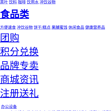
茶叶
饮料
咖啡
饮用水
冲饮谷物
食品类
方便速食
冲饮谷物
饼干/糕点
果脯蜜饯
休闲食品
健康营养品
团购
积分兑换
品牌专卖
商城资讯
注册送礼
办公设备