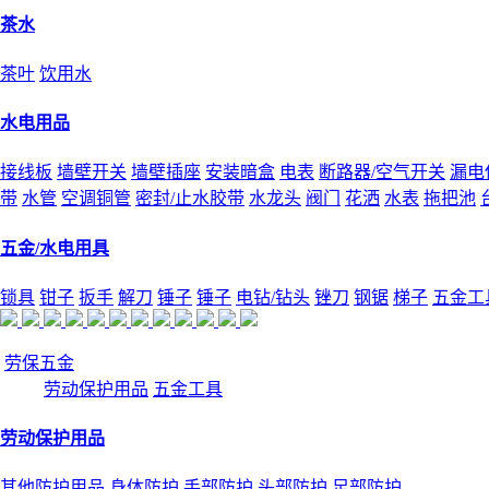
茶水
茶叶
饮用水
水电用品
接线板
墙壁开关
墙壁插座
安装暗盒
电表
断路器/空气开关
漏电
带
水管
空调铜管
密封/止水胶带
水龙头
阀门
花洒
水表
拖把池
五金/水电用具
锁具
钳子
扳手
解刀
锤子
锤子
电钻/钻头
锉刀
钢锯
梯子
五金工
劳保五金
劳动保护用品
五金工具
劳动保护用品
其他防护用品
身体防护
手部防护
头部防护
足部防护