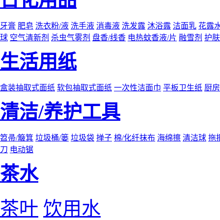
牙膏
肥皂
洗衣粉/液
洗手液
消毒液
洗发露
沐浴露
洁面乳
花露
球
空气清新剂
杀虫气雾剂
盘香/线香
电热蚊香液/片
融雪剂
护肤
生活用纸
盒装抽取式面纸
软包抽取式面纸
一次性洁面巾
平板卫生纸
厨房
清洁/养护工具
笤帚/簸箕
垃圾桶/篓
垃圾袋
掸子
棉/化纤抹布
海绵擦
清洁球
拖
刀
电动锯
茶水
茶叶
饮用水