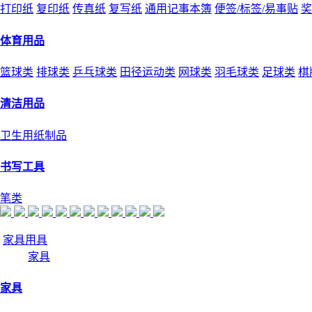
打印纸
复印纸
传真纸
复写纸
通用记事本簿
便签/标签/易事贴
奖
体育用品
篮球类
排球类
乒乓球类
田径运动类
网球类
羽毛球类
足球类
棋
清洁用品
卫生用纸制品
书写工具
笔类
家具用具
家具
家具