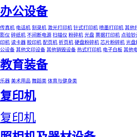
办公设备
传真机
电话机
刻录机
激光打印机
针式打印机
喷墨打印机
其他
影仪
碎纸机
不间断电源
扫描仪
粉碎机
光盘
票据打印机
点验钞
印机
读卡器
胶印机
配页机
折页机
硬盘粉碎机
芯片粉碎机
光盘
公设备
其他文印设备
其他销毁设备
热式打印机
电子白板
其他
教育装备
乐器
美术用品
舞蹈类
体育与健身类
复印机
复印机
照相机及器材设备