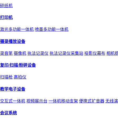
碎纸机
打印机
激光多功能一体机
喷墨多功能一体机
摄录播放设备
录音笔
摄像机
执法记录仪
执法记录仪采集站
投影仪幕布
相机
复印/扫描/粉碎设备
扫描枪
高拍仪
教学电子设备
交互式一体机
视频展示台
一体机移动支架
便携式扩音器
无线演
会议系统