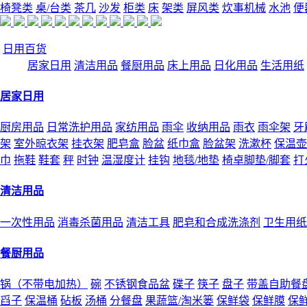
椅凳类
桌/台类
茶几
沙发
柜类
床
架类
屏风类
炊事机械
水池
便
日用百货
居家日用
清洁用品
餐厨用品
床上用品
日化用品
生活用纸
居家日用
厨房用品
日常洗护用品
家纺用品
雨伞
收纳用品
雨衣
雨伞架
牙
架
室外晾衣架
挂衣架
肥皂盒
脸盆
纸巾盒
脸盆架
洗漱杯
保温壶
巾
拖鞋
鞋套
秤
时钟
温湿度计
挂钩
地毯/地垫
椅卓脚垫/脚套
打
清洁用品
一次性用品
消毒杀菌用品
清洁工具
肥皂和合成洗涤剂
卫生用纸
餐厨用品
锅（不带电加热）
碗
不锈钢食品盆
碟子
筷子
盘子
带盖自助餐
舀子
保温桶
砧板
汤桶
分餐盘
果蔬篮/淘米篓
保鲜袋
保鲜膜
保