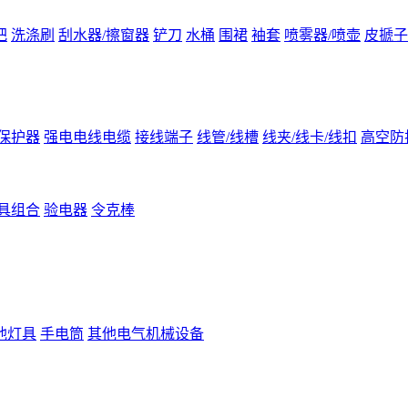
把
洗涤刷
刮水器/擦窗器
铲刀
水桶
围裙
袖套
喷雾器/喷壶
皮搋子
保护器
强电电线电缆
接线端子
线管/线槽
线夹/线卡/线扣
高空防
具组合
验电器
令克棒
他灯具
手电筒
其他电气机械设备