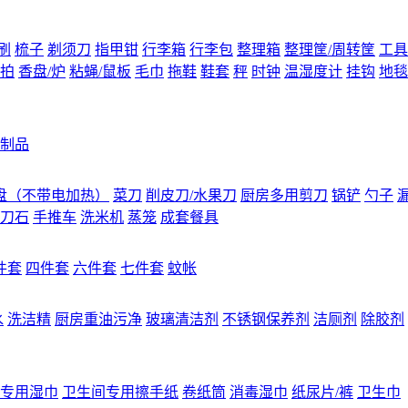
刷
梳子
剃须刀
指甲钳
行李箱
行李包
整理箱
整理筐/周转筐
工具
拍
香盘/炉
粘蝇/鼠板
毛巾
拖鞋
鞋套
秤
时钟
温湿度计
挂钩
地毯
制品
盘（不带电加热）
菜刀
削皮刀/水果刀
厨房多用剪刀
锅铲
勺子
刀石
手推车
洗米机
蒸笼
成套餐具
件套
四件套
六件套
七件套
蚊帐
水
洗洁精
厨房重油污净
玻璃清洁剂
不锈钢保养剂
洁厕剂
除胶剂
专用湿巾
卫生间专用擦手纸
卷纸筒
消毒湿巾
纸尿片/裤
卫生巾