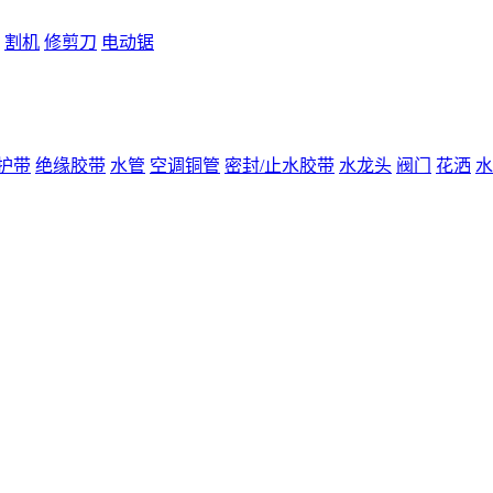
割机
修剪刀
电动锯
护带
绝缘胶带
水管
空调铜管
密封/止水胶带
水龙头
阀门
花洒
水