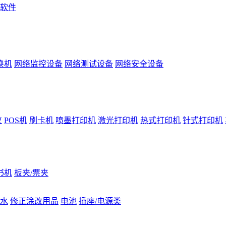
软件
换机
网络监控设备
网络测试设备
网络安全设备
仪
POS机
刷卡机
喷墨打印机
激光打印机
热式打印机
针式打印机
书机
板夹/票夹
水
修正涂改用品
电池
插座/电源类