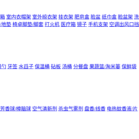
箱
室内衣帽架
室外晾衣架
挂衣架
肥皂盒
脸盆
纸巾盒
脸盆架
洗
/地垫
椅卓脚垫/脚套
打火机
医疗箱
镜子
手机支架
空调出风口挡
漏勺
牙签
水舀子
保温桶
砧板
汤桶
分餐盘
果蔬篮/淘米篓
保鲜袋
芳香球/樟脑球
空气清新剂
杀虫气雾剂
盘香/线香
电热蚊香液/片