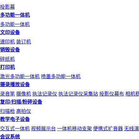
投影幕
多功能一体机
多功能一体机
文印设备
速印机
装订机
销毁设备
碎纸机
打印机
激光多功能一体机
喷墨多功能一体机
摄录播放设备
录音笔
摄像机
执法记录仪
执法记录仪采集站
投影仪幕布
相机
复印/扫描/粉碎设备
扫描枪
高拍仪
教学电子设备
交互式一体机
视频展示台
一体机移动支架
便携式扩音器
无线演
会议系统