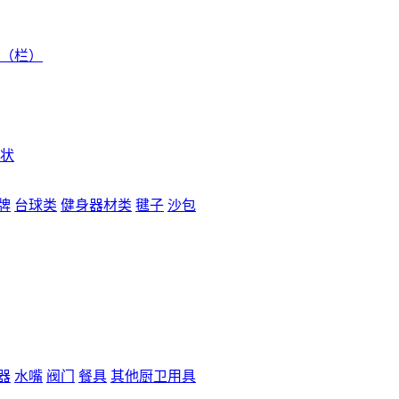
（栏）
状
牌
台球类
健身器材类
毽子
沙包
器
水嘴
阀门
餐具
其他厨卫用具