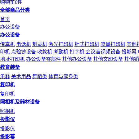
购物车
0
件
全部商品分类
首页
办公设备
办公设备
传真机
电话机
刻录机
激光打印机
针式打印机
喷墨打印机
其他
印机
点验钞设备
收款机
考勤机
打字机
会议音视频设备
投影幕
地址打印机
办公设备零部件
其他办公设备
其他文印设备
其他销
教育装备
乐器
美术用品
舞蹈类
体育与健身类
复印机
复印机
照相机及器材设备
照相机
投影仪
投影仪
投影幕