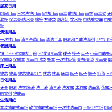
居家日用
厨房用品
日常洗护用品
家纺用品
雨伞
收纳用品
雨衣
雨伞架
牙
漱杯
保温壶/热水壶
棉签
方便袋
烟灰缸
饮水杯
电热蚊香器
电蚊
板
清洁用品
一次性用品
消毒杀菌用品
清洁工具
肥皂和合成洗涤剂
卫生用纸
餐厨用品
锅（不带电加热）
碗
不锈钢食品盆
碟子
筷子
盘子
带盖自助餐
保鲜膜
保鲜盒
食品自封袋
餐盒
一次性吸管
桌布/桌垫
食品夹
磨
床上用品
被芯
被套
被芯被套组合
枕芯
枕套
床单
席子
席子
褥子
毛毯
三
日化用品
牙膏
肥皂
洗衣粉/液
洗手液
消毒液
洗发露
沐浴露
洁面乳
花露
融雪剂
护肤品
生活用纸
盒装抽取式面纸
软包抽取式面纸
一次性洁面巾
平板卫生纸
厨房