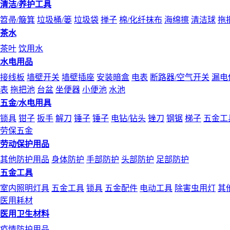
清洁/养护工具
笤帚/簸箕
垃圾桶/篓
垃圾袋
掸子
棉/化纤抹布
海绵擦
清洁球
拖
茶水
茶叶
饮用水
水电用品
接线板
墙壁开关
墙壁插座
安装暗盒
电表
断路器/空气开关
漏电
表
拖把池
台盆
坐便器
小便池
水池
五金/水电用具
锁具
钳子
扳手
解刀
锤子
锤子
电钻/钻头
锉刀
钢锯
梯子
五金工
劳保五金
劳动保护用品
其他防护用品
身体防护
手部防护
头部防护
足部防护
五金工具
室内照明灯具
五金工具
锁具
五金配件
电动工具
除害虫用灯
其
医用耗材
医用卫生材料
疫情防护用品