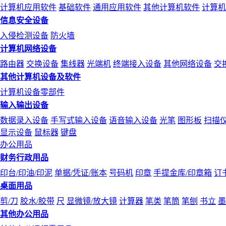
计算机应用软件
基础软件
通用应用软件
其他计算机软件
计算机
信息安全设备
入侵检测设备
防火墙
计算机网络设备
路由器
交换设备
集线器
光端机
终端接入设备
其他网络设备
交
其他计算机设备及软件
计算机设备零部件
输入输出设备
数据录入设备
手写式输入设备
语音输入设备
光笔
图形板
扫描
显示设备
鼠标器
键盘
办公用品
财务行政用品
印台/印油/印泥
单据/凭证/账本
号码机
印章
手提金库/印章箱
订
桌面用品
剪/刀
胶水/胶带
尺
显微镜/放大镜
计算器
笔类
笔筒
笔刨
书立
墨
其他办公用品