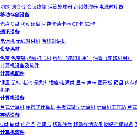
功放
调音台
会议终端
话筒处理器
音频处理器
电源时序器
移动存储设备
光盘
U盘
移动硬盘
闪存卡读卡器
CF卡
SD卡
通讯设备
电话机
无线对讲机
有线对讲机
设备耗材
色带
色带架
指纹打卡机
版纸（速印机用）
油墨（速印机用）
计算机设备及软件
计算机配件
键盘
鼠标
电池
摄像头
插座/电源类
显卡
声卡
图形板
硬盘
内存
机箱
计算机设备
台式计算机
便携式计算机
平板式微型计算机
计算机工作站
台式
存储设备
U盘
硬盘
内存条
存储卡
移动硬盘
移动存储设备
网络存储设备
计算机软件