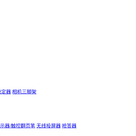
稳定器
相机三脚架
示器/触控翻页笔
无线投屏器
抢答器