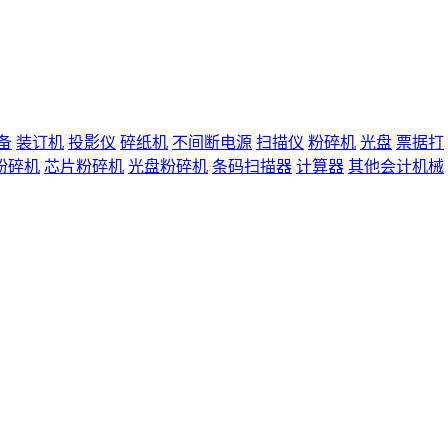
备
装订机
投影仪
碎纸机
不间断电源
扫描仪
粉碎机
光盘
票据打
粉碎机
芯片粉碎机
光盘粉碎机
条码扫描器
计算器
其他会计机械