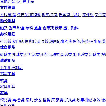
其他办公运行需用品
文件管理
名片册/盒
杂志架/置物架
板夹/票夹
档案袋（盒）
文件柜
文件夹
办公耗材
硒鼓
色带
粉盒
碳粉
墨盒
色带架
碳带
墨、颜料
办公用纸
打印纸
复印纸
传真纸
复写纸
通用记事本簿
便签/标签/易事贴
奖
体育用品
篮球类
排球类
乒乓球类
田径运动类
网球类
羽毛球类
足球类
棋
清洁用品
卫生用纸制品
书写工具
笔类
家具用具
家具
椅凳类
桌/台类
茶几
沙发
柜类
床
架类
屏风类
炊事机械
水池
便
日用百货