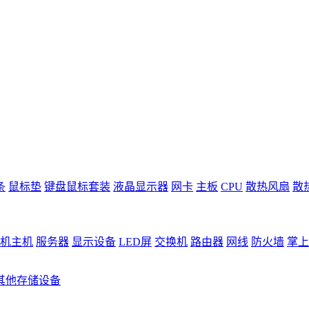
条
鼠标垫
键盘鼠标套装
液晶显示器
网卡
主板
CPU
散热风扇
散
机主机
服务器
显示设备
LED屏
交换机
路由器
网线
防火墙
掌上
其他存储设备