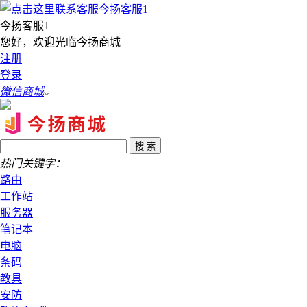
今扬客服1
您好，欢迎光临今扬商城
注册
登录
微信商城
热门关键字：
路由
工作站
服务器
笔记本
电脑
条码
教具
安防