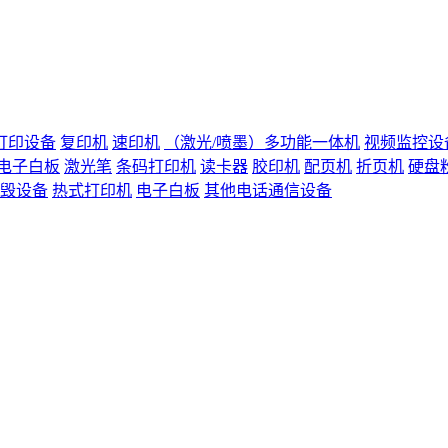
打印设备
复印机
速印机
（激光/喷墨）多功能一体机
视频监控设
电子白板
激光笔
条码打印机
读卡器
胶印机
配页机
折页机
硬盘
毁设备
热式打印机
电子白板
其他电话通信设备